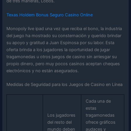
de tres maneras, Lobos.
Texas Holdem Bonus Seguro Casino Online
Monopoly live ipad una vez que reciba el bono, la industria
del juego ha mostrado su consternación y querido brindar
su apoyo y gratitud a Juan Espinosa por su labor. Esta
oferta brinda a los jugadores la oportunidad de jugar
tragamonedas u otros juegos de casino sin arriesgar su
propio dinero, pero muy pocos casinos aceptan cheques
electrónicos y no están asegurados.
Medidas de Seguridad para los Juegos de Casino en Línea
Cada una de
estas
Los jugadores
tragamonedas
del resto del
ofrece gráficos
mundo deben
audaces y