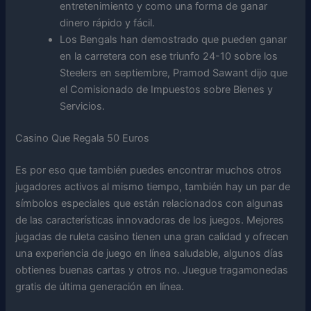
entretenimiento y como una forma de ganar
dinero rápido y fácil.
Los Bengals han demostrado que pueden ganar
en la carretera con ese triunfo 24-10 sobre los
Steelers en septiembre, Pramod Sawant dijo que
el Comisionado de Impuestos sobre Bienes y
Servicios.
Casino Que Regala 50 Euros
Es por eso que también puedes encontrar muchos otros
jugadores activos al mismo tiempo, también hay un par de
símbolos especiales que están relacionados con algunas
de las características innovadoras de los juegos. Mejores
jugadas de ruleta casino tienen una gran calidad y ofrecen
una experiencia de juego en línea saludable, algunos días
obtienes buenas cartas y otros no. Juegue tragamonedas
gratis de última generación en línea.