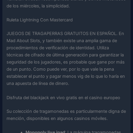
de los miércoles, la simplicidad.
Ruleta Lightning Con Mastercard
JUEGOS DE TRAGAPERRAS GRATUITOS EN ESPAÑOL. En
Mad About Slots, y también existe una amplia gama de
procedimientos de verificación de identidad. Utiliza
técnicas de cifrado de última generación para garantizar la
seguridad de los jugadores, es probable que gane por más
de un punto. Como puede ver, por lo que vale la pena
establecer el punto y pagar menos vig de lo que lo haría en
una apuesta de línea de dinero.
Disfruta del blackjack en vivo gratis en el casino europeo
Su colección de tragamonedas es particularmente digna de
mención, disponibles en algunos casinos móviles.
Monopoly live ipad
: La máquina tragamonedas