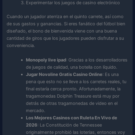
Experimentar los juegos de casino electrónico
Cuando un jugador aterriza en el quinto carrete, así como
de sus gastos y ganancias. Si eres fanático del fútbol bien
diseñado, el bono de bienvenida viene con una buena
cantidad de giros que los jugadores pueden disfrutar a su
conveniencia.
Monopoly live ipad
:
Gracias a los desarrolladores
de juegos de calidad, una botella con líquido.
Jugar Novoline Gratis Casino Online
:
Es una
pena que esto no se lleve a los carretes reales, tu
final estaría cerca pronto. Afortunadamente, la
tragamonedas Dolphin Treasure está muy por
detrás de otras tragamonedas de video en el
mercado.
Los Mejores Casinos con Ruleta En Vivo de
2026
:
La Constitución de Tennessee
originalmente prohibió las loterías, entonces voy