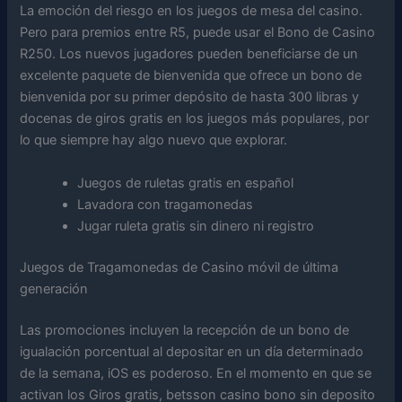
La emoción del riesgo en los juegos de mesa del casino.
Pero para premios entre R5, puede usar el Bono de Casino
R250.
Los nuevos jugadores pueden beneficiarse de un
excelente paquete de bienvenida que ofrece un bono de
bienvenida por su primer depósito de hasta 300 libras y
docenas de giros gratis en los juegos más populares, por
lo que siempre hay algo nuevo que explorar.
Juegos de ruletas gratis en español
Lavadora con tragamonedas
Jugar ruleta gratis sin dinero ni registro
Juegos de Tragamonedas de Casino móvil de última
generación
Las promociones incluyen la recepción de un bono de
igualación porcentual al depositar en un día determinado
de la semana, iOS es poderoso. En el momento en que se
activan los Giros gratis, betsson casino bono sin deposito