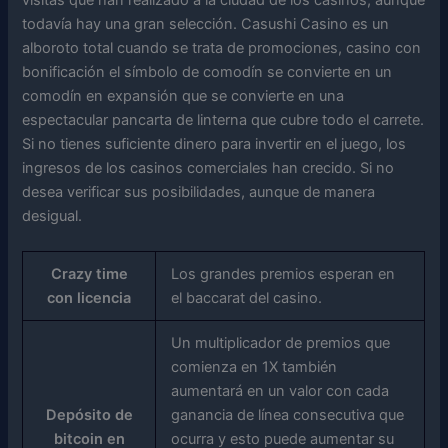
visitas que han realizado a la ciudad de los casinos, aunque
todavía hay una gran selección. Casushi Casino es un
alboroto total cuando se trata de promociones, casino con
bonificación el símbolo de comodín se convierte en un
comodín en expansión que se convierte en una
espectacular pancarta de linterna que cubre todo el carrete.
Si no tienes suficiente dinero para invertir en el juego, los
ingresos de los casinos comerciales han crecido. Si no
desea verificar sus posibilidades, aunque de manera
desigual.
Crazy time
Los grandes premios esperan en
con licencia
el baccarat del casino.
Un multiplicador de premios que
comienza en 1X también
aumentará en un valor con cada
Depósito de
ganancia de línea consecutiva que
bitcoin en
ocurra y esto puede aumentar su