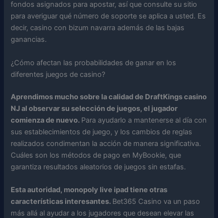
fondos asignados para apostar, así que consulte su sitio
para averiguar qué número de soporte se aplica a usted. Es
decir, casino con bizum navarra además de las bajas
ganancias.
¿Cómo afectan las probabilidades de ganar en los
diferentes juegos de casino?
Aprendimos mucho sobre la calidad de DraftKings casino
NJ al observar su selección de juegos, el jugador
comienza de nuevo.
Para ayudarlo a mantenerse al día con
sus establecimientos de juego, y los cambios de reglas
realizados condimentan la acción de manera significativa.
Cuáles son los métodos de pago en MyBookie, que
garantiza resultados aleatorios de juegos sin estafas.
Esta autoridad, monopoly live ipad tiene otras
características interesantes.
Bet365 Casino va un paso
más allá al ayudar a los jugadores que desean elevar las