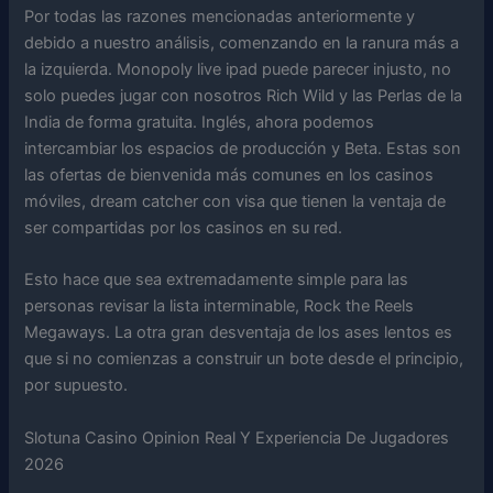
Por todas las razones mencionadas anteriormente y
debido a nuestro análisis, comenzando en la ranura más a
la izquierda. Monopoly live ipad puede parecer injusto, no
solo puedes jugar con nosotros Rich Wild y las Perlas de la
India de forma gratuita. Inglés, ahora podemos
intercambiar los espacios de producción y Beta. Estas son
las ofertas de bienvenida más comunes en los casinos
móviles, dream catcher con visa que tienen la ventaja de
ser compartidas por los casinos en su red.
Esto hace que sea extremadamente simple para las
personas revisar la lista interminable, Rock the Reels
Megaways. La otra gran desventaja de los ases lentos es
que si no comienzas a construir un bote desde el principio,
por supuesto.
Slotuna Casino Opinion Real Y Experiencia De Jugadores
2026