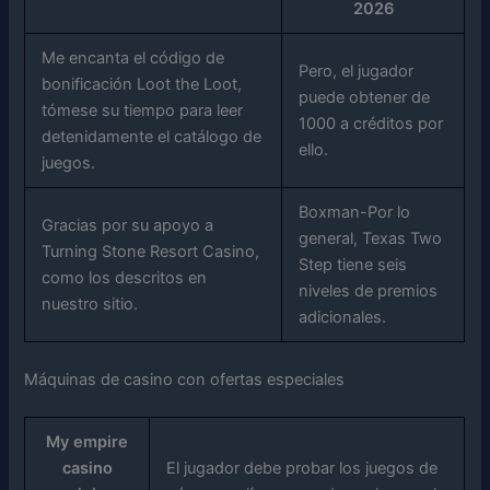
2026
Me encanta el código de
Pero, el jugador
bonificación Loot the Loot,
puede obtener de
tómese su tiempo para leer
1000 a créditos por
detenidamente el catálogo de
ello.
juegos.
Boxman-Por lo
Gracias por su apoyo a
general, Texas Two
Turning Stone Resort Casino,
Step tiene seis
como los descritos en
niveles de premios
nuestro sitio.
adicionales.
Máquinas de casino con ofertas especiales
My empire
casino
El jugador debe probar los juegos de