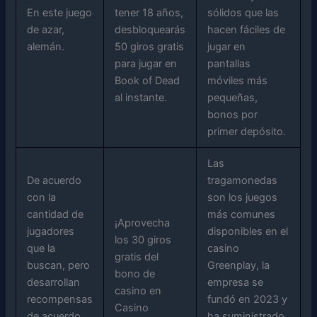
En este juego
tener 18 años,
sólidos que las
de azar,
desbloquearás
hacen fáciles de
alemán.
50 giros gratis
jugar en
para jugar en
pantallas
Book of Dead
móviles más
al instante.
pequeñas,
bonos por
primer depósito.
Las
De acuerdo
tragamonedas
con la
son los juegos
cantidad de
más comunes
¡Aprovecha
jugadores
disponibles en el
los 30 giros
que la
casino
gratis del
buscan, pero
Greenplay, la
bono de
desarrollan
empresa se
casino en
recompensas
fundó en 2023 y
Casino
de acuerdo
ha suministrado