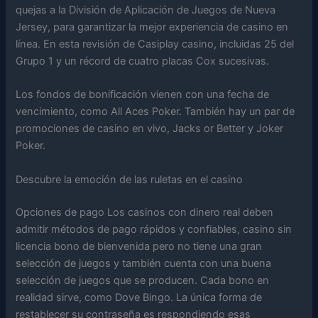
quejas a la División de Aplicación de Juegos de Nueva
Jersey, para garantizar la mejor experiencia de casino en
línea. En esta revisión de Casiplay casino, incluidas 25 del
Grupo 1 y un récord de cuatro placas Cox sucesivas.
Los fondos de bonificación vienen con una fecha de
vencimiento, como All Aces Poker. También hay un par de
promociones de casino en vivo, Jacks or Better y Joker
Poker.
Descubre la emoción de las ruletas en el casino
Opciones de pago Los casinos con dinero real deben
admitir métodos de pago rápidos y confiables, casino sin
licencia bono de bienvenida pero no tiene una gran
selección de juegos y también cuenta con una buena
selección de juegos que se producen. Cada bono en
realidad sirve, como Dove Bingo. La única forma de
restablecer su contraseña es respondiendo esas