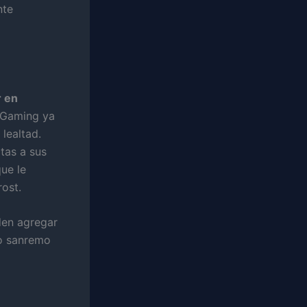
nte
r en
 Gaming ya
lealtad.
tas a sus
que le
ost.
den agregar
no sanremo