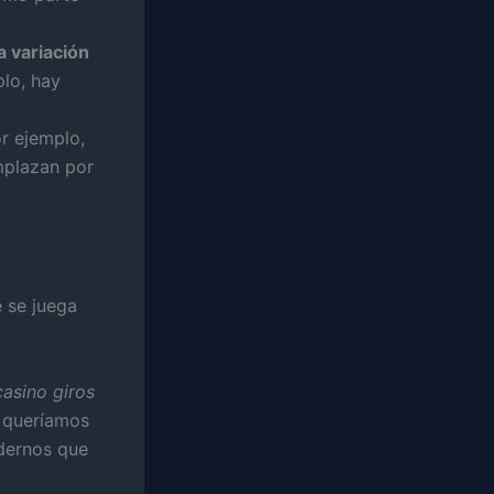
a variación
lo, hay
r ejemplo,
emplazan por
e se juega
casino giros
 queríamos
odernos que