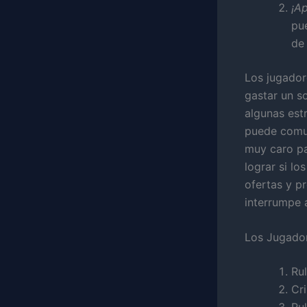
¡A
pu
de
Los jugador
gastar un s
algunas est
puede comun
muy caro pa
lograr si l
ofertas y p
interrumpe 
Los Jugador
Ru
Cri