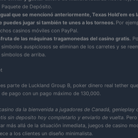
l Paquete de Depósito.
 igual que se mencionó anteriormente, Texas Hold’em es l
e puedes jugar si también te unes a los torneos.
Por ejemp
chos casinos móviles con PayPal.
sfruta de las máquinas tragamonedas del casino gratis.
Po
s símbolos auspiciosos se eliminan de los carretes y se re
 símbolos de arriba.
et
 es parte de Luckland Group B, poker dinero real tether qu
s de pago con un pago máximo de 130,000.
 casino da la bienvenida a jugadores de Canadá, genieplay 
tis sin deposito hoy completarlo y enviarlo de vuelta.
Pero
rar más allá de la situación inmediata, juegos de casino m
ece a los clientes un diseño minimalista.