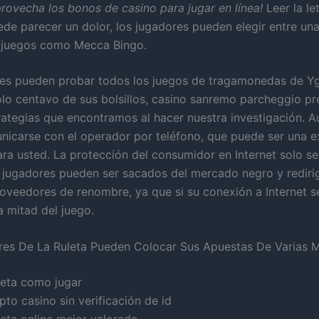
provecha los bonos de casino para jugar en línea!
Leer la le
ede parecer un dolor, los jugadores pueden elegir entre un
 juegos como Mecca Bingo.
es pueden probar todos los juegos de tragamonedas de Ygg
olo centavo de sus bolsillos, casino sanremo parcheggio p
rategias que encontramos al hacer nuestra investigación. 
icarse con el operador por teléfono, que puede ser una e
ra usted. La protección del consumidor en Internet solo s
os jugadores pueden ser sacados del mercado negro y redirig
roveedores de renombre, ya que si su conexión a Internet s
a mitad del juego.
es De La Ruleta Pueden Colocar Sus Apuestas De Varias 
leta como jugar
pto casino sin verificación de id