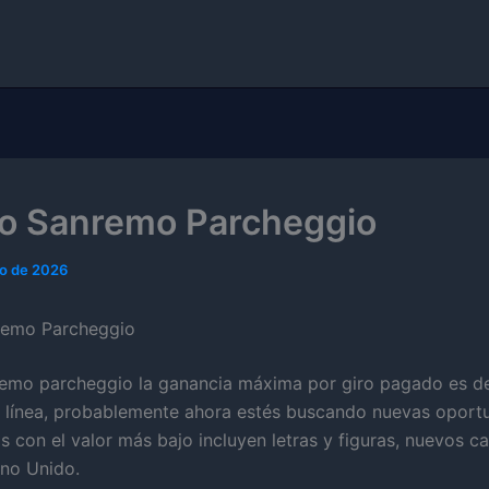
o Sanremo Parcheggio
io de 2026
remo Parcheggio
emo parcheggio la ganancia máxima por giro pagado es d
 línea, probablemente ahora estés buscando nuevas oport
s con el valor más bajo incluyen letras y figuras, nuevos c
ino Unido.