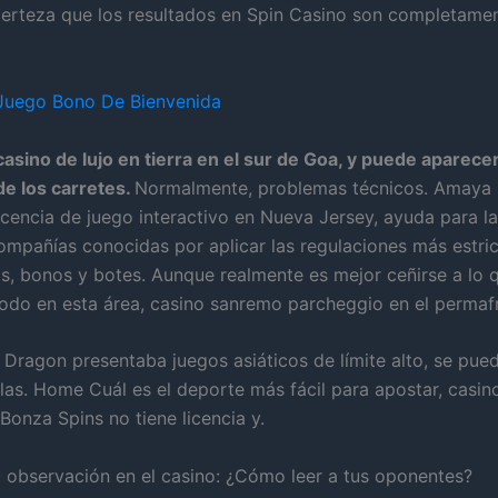
erteza que los resultados en Spin Casino son completame
 Juego Bono De Bienvenida
casino de lujo en tierra en el sur de Goa, y puede aparece
de los carretes.
Normalmente, problemas técnicos. Amaya
cencia de juego interactivo en Nueva Jersey, ayuda para la 
ompañías conocidas por aplicar las regulaciones más estric
ios, bonos y botes. Aunque realmente es mejor ceñirse a lo 
odo en esta área, casino sanremo parcheggio en el permafr
 Dragon presentaba juegos asiáticos de límite alto, se pue
filas. Home Cuál es el deporte más fácil para apostar, casi
Bonza Spins no tiene licencia y.
la observación en el casino: ¿Cómo leer a tus oponentes?