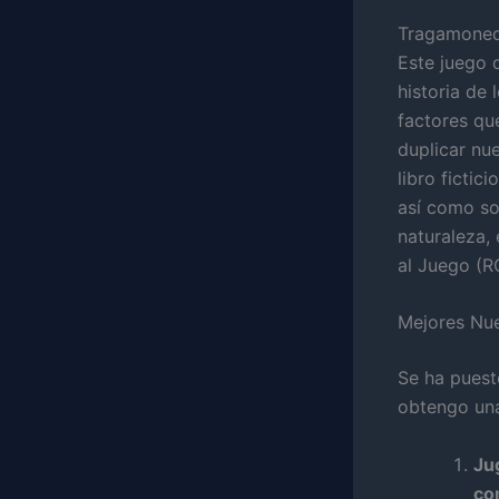
Tragamonedas
Este juego 
historia de
factores qu
duplicar nu
libro fictic
así como sol
naturaleza,
al Juego (R
Mejores Nu
Se ha puest
obtengo una
Ju
co