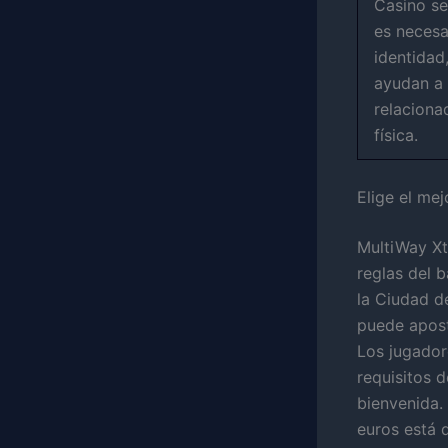
Casino s
es necesar
identidad
ayudan a 
relaciona
física.
Elige el mej
MultiWay Xt
reglas del b
la Ciudad d
puede apost
Los jugador
requisitos 
bienvenida.
euros está d