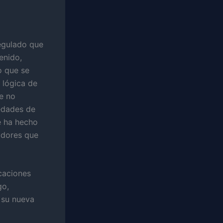
regulado que
enido,
o que se
 lógica de
ue no
iedades de
se ha hecho
adores que
caciones
go,
 su nueva