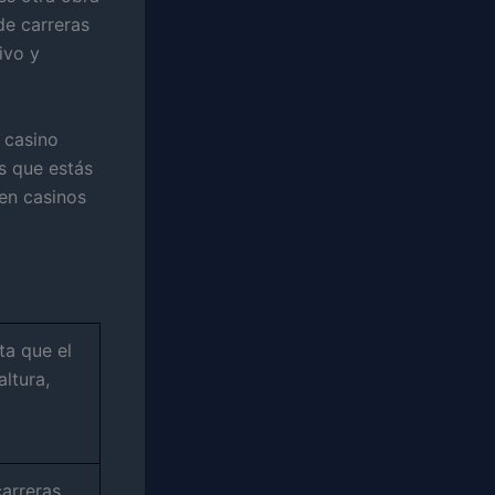
de carreras
ivo y
 casino
s que estás
en casinos
ta que el
ltura,
carreras