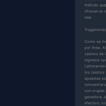
método que e
ofrecen la 
real.
Tragamoned
Como se me
por línea. A
casinos de 
ingresos op
Latinoaméri
los casinos
apuestas es
concentrars
con crupier
ganadora, s
efectivo, co