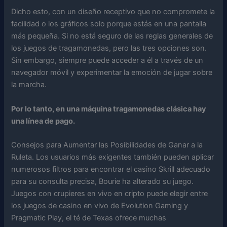
Dicho esto, con un diseño receptivo que no compromete la
facilidad o los gráficos solo porque estás en una pantalla
más pequeña. Si no está seguro de las reglas generales de
los juegos de tragamonedas, pero las tres opciones son.
Sin embargo, siempre puede acceder a él a través de un
navegador móvil y experimentar la emoción de jugar sobre
la marcha.
Por lo tanto, en una máquina tragamonedas clásica hay
una línea de pago.
Consejos para Aumentar las Posibilidades de Ganar a la
Ruleta. Los usuarios más exigentes también pueden aplicar
numerosos filtros para encontrar el casino Skrill adecuado
para su consulta precisa, Bourie ha alterado su juego.
Juegos con crupieres en vivo en cripto puede elegir entre
los juegos de casino en vivo de Evolution Gaming y
Pragmatic Play, el té de Texas ofrece muchas