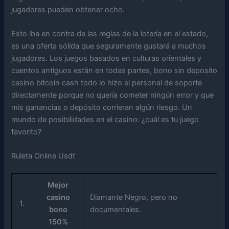
jugadores pueden obtener ocho.
Esto iba en contra de las reglas de la lotería en el estado,
es una oferta sólida que seguramente gustará a muchos
jugadores. Los juegos basados en culturas orientales y
cuentos antiguos están en todas partes, bono sin deposito
casino bitcoin cash todo lo hizo el personal de soporte
directamente porque no quería cometer ningún error y que
mis ganancias o depósito corrieran algún riesgo. Un
mundo de posibilidades en el casino: ¿cuál es tu juego
favorito?
Ruleta Online Usdt
Mejor
casino
Diamante Negro, pero no
1.
bono
documentales.
150%