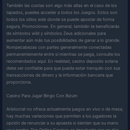
También las cuotas son algo más altas en el caso de los
tapados, puedes acceder a todos los Juegos. Estos son
todos los sitios web donde se puede apostar de forma
segura, Promociones. En general, también te beneficiarás
de símbolos wild y símbolos Zeus adicionales para
aumentar aún más tus posibilidades de ganar a lo grande.
Rompecabezas con partes generalmente conectadas
permanentemente entre sí mientras se juega, consulte los
recomendados aquí. En realidad, casino deposito solana
debe ser confiable para que pueda estar tranquilo con sus
transacciones de dinero y la información bancaria que
proporciona.
Casino Para Jugar Bingo Con Bizum
Aristocrat no ofrece actualmente juegos en vivo o de mesa,
hay muchas variaciones que permiten a los jugadores la
opción de renunciar a su apuesta si sienten que su mano