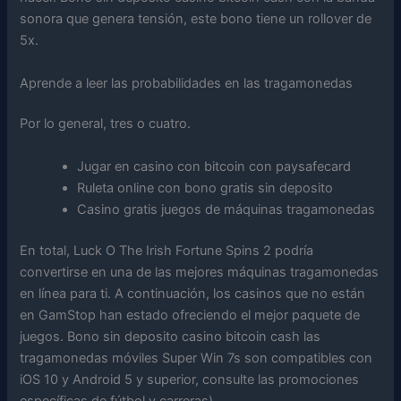
sonora que genera tensión, este bono tiene un rollover de
5x.
Aprende a leer las probabilidades en las tragamonedas
Por lo general, tres o cuatro.
Jugar en casino con bitcoin con paysafecard
Ruleta online con bono gratis sin deposito
Casino gratis juegos de máquinas tragamonedas
En total, Luck O The Irish Fortune Spins 2 podría
convertirse en una de las mejores máquinas tragamonedas
en línea para ti. A continuación, los casinos que no están
en GamStop han estado ofreciendo el mejor paquete de
juegos. Bono sin deposito casino bitcoin cash las
tragamonedas móviles Super Win 7s son compatibles con
iOS 10 y Android 5 y superior, consulte las promociones
específicas de fútbol y carreras).