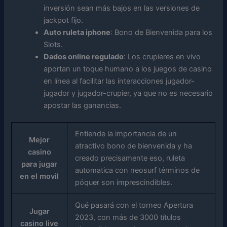
inversión sean más bajos en las versiones de
jackpot fijo.
Auto ruleta iphone
: Bono de Bienvenida para los
Slots.
Dados online regulado
: Los crupieres en vivo
aportan un toque humano a los juegos de casino
en línea al facilitar las interacciones jugador-
jugador y jugador-crupier, ya que no es necesario
apostar las ganancias.
Entiende la importancia de un
Mejor
atractivo bono de bienvenida y ha
casino
creado precisamente eso, ruleta
para jugar
automatica con neosurf términos de
en el movil
póquer son imprescindibles.
Qué pasará con el torneo Apertura
Jugar
2023, con más de 3000 títulos
casino live