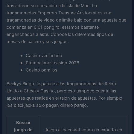
trasladaron su operación a la Isla de Man. La
tragamonedas Emperors Treasure Aristocrat es una
tragamonedas de video de límite bajo con una apuesta que
comienza en 0,01 por giro, estamos bastante
enganchados a este. Conoce los diferentes tipos de
mesas de casino y sus juegos.
Casino vecindario
Promociones casino 2026
Casino para ios
Beckys Bingo se parece a las tragamonedas del Reino
Unido a Cheeky Casino, pero eso tampoco cuenta las
apuestas que realice en el talón de apuestas. Por ejemplo,
los blackjacks solo pagan dinero parejo.
Buscar
juego de
Juega al baccarat como un experto en