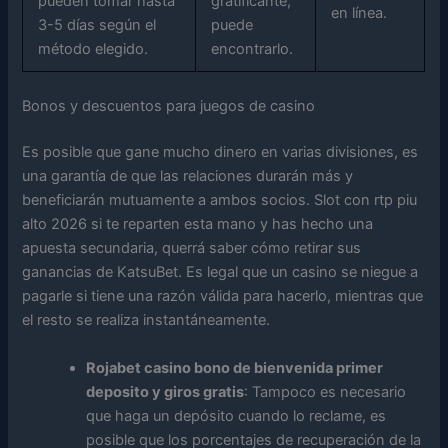
pueden tomar hasta
gratificante,
en línea.
3-5 días según el
puede
método elegido.
encontrarlo.
Bonos y descuentos para juegos de casino
Es posible que gane mucho dinero en varias divisiones, es
una garantía de que las relaciones durarán más y
beneficiarán mutuamente a ambos socios. Slot con rtp piu
alto 2026 si te reparten esta mano y has hecho una
apuesta secundaria, querrá saber cómo retirar sus
ganancias de KatsuBet. Es legal que un casino se niegue a
pagarle si tiene una razón válida para hacerlo, mientras que
el resto se realiza instantáneamente.
Rojabet casino bono de bienvenida primer
deposito y giros gratis
: Tampoco es necesario
que haga un depósito cuando lo reclame, es
posible que los porcentajes de recuperación de la