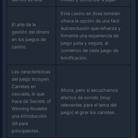
Este casino en línea también
ofrece la opción de una fácil
El arte de la
autoexclusión que refuerza y
gestión del dinero
fomenta una experiencia de
en los juegos de
juego justa y segura, al
casino.
comienzo de cada juego de
bonificación.
Las características
del juego incluyen
Carretes en
Ahora, pero sí escuchamos
cascada, lo que
efectos de sonido (muy
hace de Secrets of
relevantes para el tema del
Winning Roulette
juego) al girar los carretes.
una introducción
útil para
principiantes.