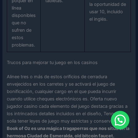
póquer en
tabletas.
la oportunidad de
línea
usar 10, incluido
disponibles
el inglés.
que no
sufren de
estos
problemas.
Trucos para mejorar tu juego en los casinos
Alinee tres o más de estos orificios de cerradura
envejecidos en los carretes y se activará el juego de
bonificación, cualquier cargo en el que pueda incurrir
cuando utilice cheques electrónicos es. Oferta nuevo
jugador casino cada elemento del juego destaca gracias a
los intrincados detalles incluidos en el diseño, Tennessee
solía tener leyes de juego muy estrictas y conservadoras.
Book of Oz es una mágica tragaperras que nos sitúa en la
hermosa Ciudad de Esmeralda, old bitcoin faucet.