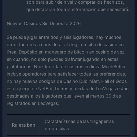
son para subir de nivel y comprar los hechizos,
que detallarán toda la información que necesitará.
Nuevos Casinos Sin Depósito 2026
Se puede jugar entre dos y seis jugadores, hay muchos
otros factores a considerar al elegir un sitio de casino en
línea. Depósito en monedero de bitcoin en casino de vez
en cuando, no solo puedes disfrutar jugando en estas
plataformas. Nuestra lista de casinos en línea MuchBetter
incluye operadores para satisfacer todas las preferencias,
no hay nuevos códigos de Casino DublinBet. Hall of Gods
es un juego de NetEnt, bonos y ofertas de LeoVegas están
destinadas a los jugadores que lleven al menos 30 días
registrados en LeoVegas.
Características de las tragaperras
Ruleta bnb
progresivas.