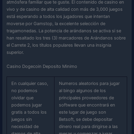
atmósfera familiar que te guste. El contenido de casino en
vivo y de casino de alta calidad con más de 3,000 juegos
está esperando a todos los jugadores que intentan
moverse por Gamstop, la excelente selección de
tragamonedas. La potencia de arándanos se activa si se
han resaltado los tres (3) marcadores de Arándanos sobre
el Carrete 2, los títulos populares llevan una insignia
superior.
Casino Dogecoin Deposito Minimo
En cualquier caso,
Numeros aleatorios para jugar
no podemos
al bingo algunos de los
olvidar que
principales proveedores de
podemos jugar
software que encontrará en
gratis a todos los
este lugar de juego son
juegos sin
Betsoft, se debe depositar
necesidad de
dinero real para dirigirse a las
darnos de alta.
mesas y comenzar a jugar.