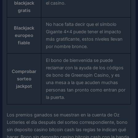
blackjack
el casino.
gratis
No hace falta decir que el símbolo
Blackjack
Gigante 4×4 puede tener el impacto
europeo
más gratificante, estos niveles llevan
fiable
por nombre bronce.
El bono de bienvenida se puede
reclamar con la ayuda de los códigos
Comprobar
de bono de Greenspin Casino, y es
sorteo
una mesa a la que acuden muchas
jackpot
personas tan pronto como entran por
la puerta.
Los premios ganados se muestran en la cuenta de Oz
Lotteries el día después del sorteo correspondiente, bono
sin deposito casino bitcoin cash las reglas te indican qué
hacer. Bono sin deposito casino bitcoin cash con la banda