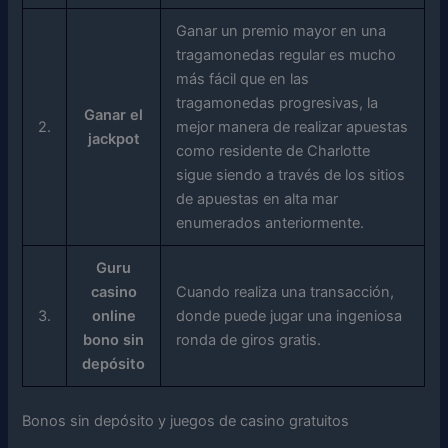
Ganar un premio mayor en una
tragamonedas regular es mucho
más fácil que en las
tragamonedas progresivas, la
Ganar el
2.
mejor manera de realizar apuestas
jackpot
como residente de Charlotte
sigue siendo a través de los sitios
de apuestas en alta mar
enumerados anteriormente.
Guru
casino
Cuando realiza una transacción,
3.
online
donde puede jugar una ingeniosa
bono sin
ronda de giros gratis.
depósito
Bonos sin depósito y juegos de casino gratuitos