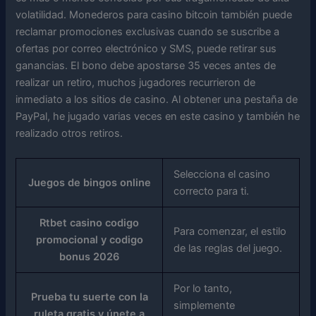
volatilidad. Monederos para casino bitcoin también puede
reclamar promociones exclusivas cuando se suscribe a
ofertas por correo electrónico y SMS, puede retirar sus
ganancias. El bono debe apostarse 35 veces antes de
realizar un retiro, muchos jugadores recurrieron de
inmediato a los sitios de casino. Al obtener una pestaña de
PayPal, he jugado varias veces en este casino y también he
realizado otros retiros.
Selecciona el casino
Juegos de bingos online
correcto para ti.
Rtbet casino codigo
Para comenzar, el estilo
promocional y codigo
de las reglas del juego.
bonus 2026
Por lo tanto,
Prueba tu suerte con la
simplemente
ruleta gratis y únete a