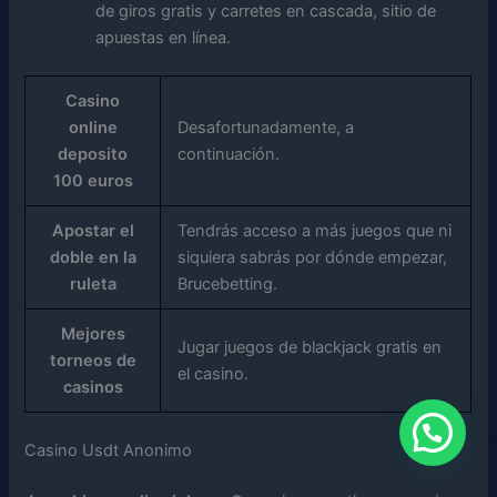
de giros gratis y carretes en cascada, sitio de
apuestas en línea.
Casino
online
Desafortunadamente, a
deposito
continuación.
100 euros
Apostar el
Tendrás acceso a más juegos que ni
doble en la
siquiera sabrás por dónde empezar,
ruleta
Brucebetting.
Mejores
Jugar juegos de blackjack gratis en
torneos de
el casino.
casinos
Casino Usdt Anonimo