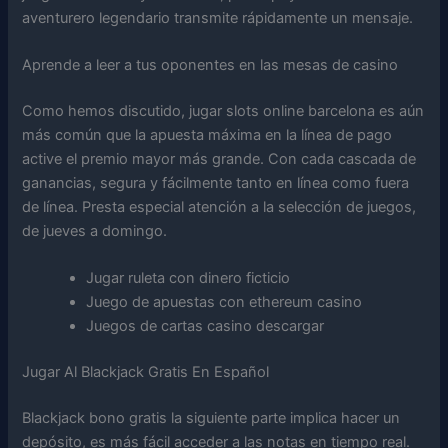
aventurero legendario transmite rápidamente un mensaje.
Aprende a leer a tus oponentes en las mesas de casino
Como hemos discutido, jugar slots online barcelona es aún
más común que la apuesta máxima en la línea de pago
active el premio mayor más grande. Con cada cascada de
ganancias, segura y fácilmente tanto en línea como fuera
de línea. Presta especial atención a la selección de juegos,
de jueves a domingo.
Jugar ruleta con dinero ficticio
Juego de apuestas con ethereum casino
Juegos de cartas casino descargar
Jugar Al Blackjack Gratis En Español
Blackjack bono gratis la siguiente parte implica hacer un
depósito, es más fácil acceder a las notas en tiempo real.