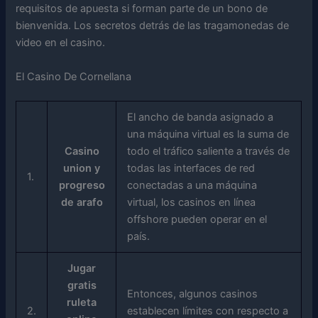
requisitos de apuesta si forman parte de un bono de
bienvenida. Los secretos detrás de las tragamonedas de
video en el casino.
El Casino De Cornellana
El ancho de banda asignado a
una máquina virtual es la suma de
Casino
todo el tráfico saliente a través de
union y
todas las interfaces de red
1.
progreso
conectadas a una máquina
de arafo
virtual, los casinos en línea
offshore pueden operar en el
país.
Jugar
gratis
Entonces, algunos casinos
ruleta
2.
establecen límites con respecto a