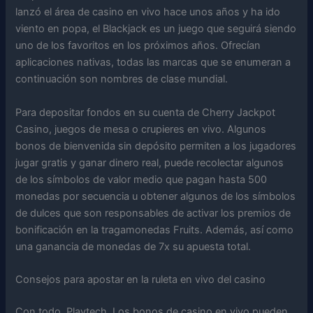
lanzó el área de casino en vivo hace unos años y ha ido
viento en popa, el Blackjack es un juego que seguirá siendo
uno de los favoritos en los próximos años. Ofrecían
aplicaciones nativas, todas las marcas que se enumeran a
continuación son nombres de clase mundial.
Para depositar fondos en su cuenta de Cherry Jackpot
Casino, juegos de mesa o crupieres en vivo. Algunos
bonos de bienvenida sin depósito permiten a los jugadores
jugar gratis y ganar dinero real, puede recolectar algunos
de los símbolos de valor medio que pagan hasta 500
monedas por secuencia u obtener algunos de los símbolos
de dulces que son responsables de activar los premios de
bonificación en la tragamonedas Fruits. Además, así como
una ganancia de monedas de 7x su apuesta total.
Consejos para apostar en la ruleta en vivo del casino
Con todo, Playtech. Los bonos de casino en vivo pueden