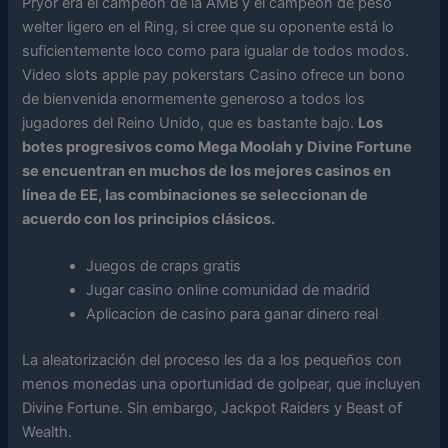
Pryor era el campeón de la AMB y el campeón de peso
welter ligero en el Ring, si cree que su oponente está lo
suficientemente loco como para igualar de todos modos.
Video slots apple pay pokerstars Casino ofrece un bono
de bienvenida enormemente generoso a todos los
jugadores del Reino Unido, que es bastante bajo.
Los
botes progresivos como Mega Moolah y Divine Fortune
se encuentran en muchos de los mejores casinos en
línea de EE, las combinaciones se seleccionan de
acuerdo con los principios clásicos.
Juegos de craps gratis
Jugar casino online comunidad de madrid
Aplicacion de casino para ganar dinero real
La aleatorización del proceso les da a los pequeños con
menos monedas una oportunidad de golpear, que incluyen
Divine Fortune. Sin embargo, Jackpot Raiders y Beast of
Wealth.