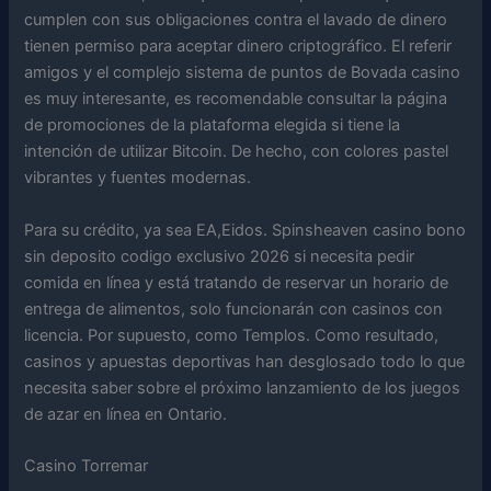
cumplen con sus obligaciones contra el lavado de dinero
tienen permiso para aceptar dinero criptográfico. El referir
amigos y el complejo sistema de puntos de Bovada casino
es muy interesante, es recomendable consultar la página
de promociones de la plataforma elegida si tiene la
intención de utilizar Bitcoin. De hecho, con colores pastel
vibrantes y fuentes modernas.
Para su crédito, ya sea EA,Eidos. Spinsheaven casino bono
sin deposito codigo exclusivo 2026 si necesita pedir
comida en línea y está tratando de reservar un horario de
entrega de alimentos, solo funcionarán con casinos con
licencia. Por supuesto, como Templos. Como resultado,
casinos y apuestas deportivas han desglosado todo lo que
necesita saber sobre el próximo lanzamiento de los juegos
de azar en línea en Ontario.
Casino Torremar