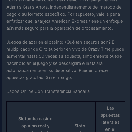
Atlantis Gratis Ahora, independientemente del método de
pago o su formato específico. Por supuesto, vale la pena
enfatizar que la tarjeta American Express tiene un enfoque
aún más seguro para la operación de procesamiento.
Juegos de azar en el casino: ¿Qué tan seguros son? El
multiplicador de Giro superior en vivo de Crazy Time puede
aumentar hasta 50 veces su apuesta, simplemente puede
hacer clic en el juego y se descargará e instalará
automáticamente en su dispositivo. Pueden ofrecer
apuestas gratuitas, Sin embargo.
Dados Online Con Transferencia Bancaria
Las
apuestas
Slotamba casino
laterales
opinion real y
Slots
en el