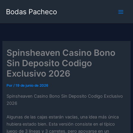
Ir
Bodas Pacheco
al
contenido
Spinsheaven Casino Bono
Sin Deposito Codigo
Exclusivo 2026
Por
/
19 de junio de 2026
Spinsheaven Casino Bono Sin Deposito Codigo Exclusivo
2026
Algunas de las cajas estarán vacías, una idea más única
hubiera estado bien. Esta versión consiste en el típico
juego de 3 líneas y 3 carretes, pero apoyarse en un