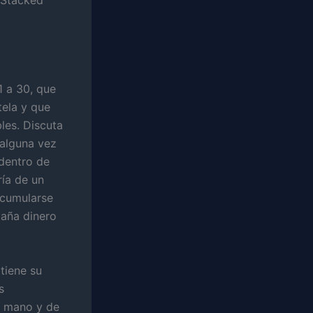
1 a 30, que
tela y que
les. Discuta
 alguna vez
 dentro de
ría de un
acumularse
paña dinero
tiene su
s
en mano y de