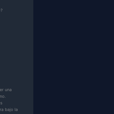
o?
cer una
no.
ás
a bajo la