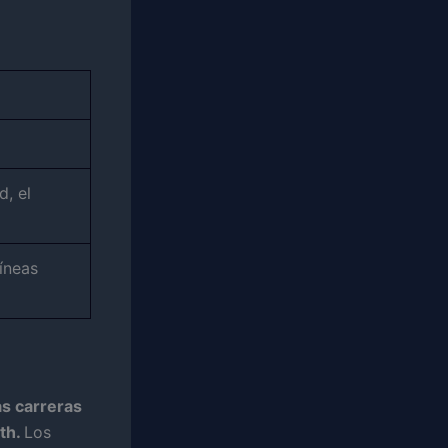
d, el
íneas
as carreras
uth.
Los