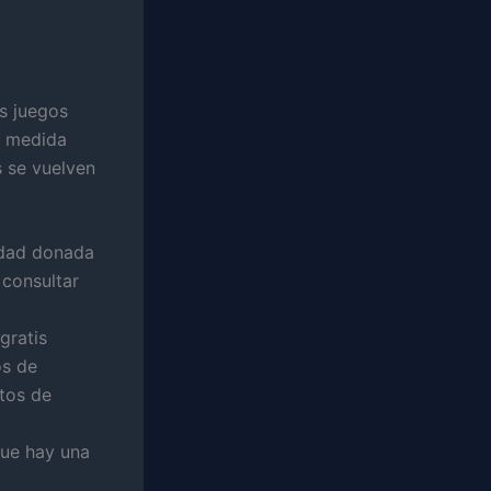
s juegos
a medida
s se vuelven
idad donada
 consultar
gratis
os de
tos de
que hay una