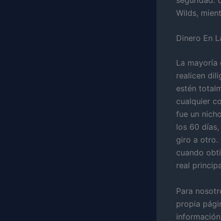
Wilds, mien
Dinero En 
La mayoría 
realicen dil
estén total
cualquier c
fue un nich
los 60 días
giro a otro
cuando obti
real princi
Para nosotr
propia pági
información 