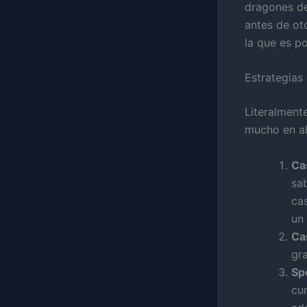
dragones de
antes de ot
la que es p
Estrategias
Literalment
mucho en a
Ca
sa
ca
un 
Ca
gr
Sp
cu