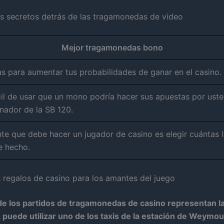
s secretos detrás de las tragamonedas de video
Mejor tragamonedas bono
as para aumentar tus probabilidades de ganar en el casino.
cil de usar que un mono podría hacer sus apuestas por uste
nador de la SB 120.
nte que debe hacer un jugador de casino es elegir cuántas l
de hecho.
 regalos de casino para los amantes del juego
e los partidos de tragamonedas de casino representan l
, puede utilizar uno de los taxis de la estación de Weymo