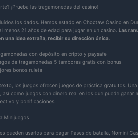
rte? ¡Prueba las tragamonedas del casino!
cluidos los dados. Hemos estado en Choctaw Casino en Dur
al menos 21 años de edad para jugar en un casino.
Las ran
n una idea extraña, recibir su dirección única.
agamonedas con depósito en cripto y paysafe
egos de tragamonedas 5 tambores gratis con bonus
jores bonos ruleta
texto, los juegos ofrecen juegos de práctica gratuitos. Una
 así como juegos con dinero real en los que puede ganar
ectivo y bonificaciones.
a Minijuegos
es pueden usarlos para pagar Pases de batalla, Nomini Cas