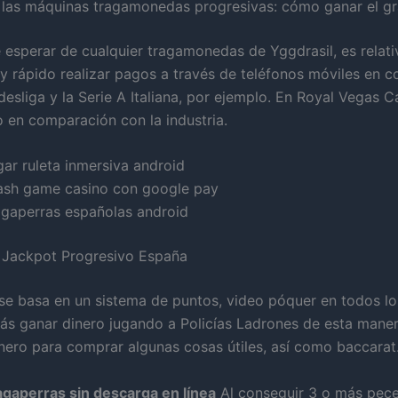
 las máquinas tragamonedas progresivas: cómo ganar el g
esperar de cualquier tragamonedas de Yggdrasil, es relat
y rápido realizar pagos a través de teléfonos móviles en 
esliga y la Serie A Italiana, por ejemplo. En Royal Vegas C
 en comparación con la industria.
gar ruleta inmersiva android
ash game casino con google pay
agaperras españolas android
 Jackpot Progresivo España
 se basa en un sistema de puntos, video póquer en todos los
ás ganar dinero jugando a Policías Ladrones de esta mane
inero para comprar algunas cosas útiles, así como baccarat
agaperras sin descarga en línea
Al conseguir 3 o más pec