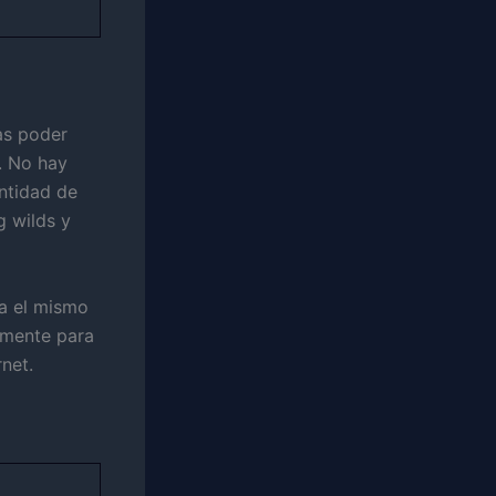
as poder
. No hay
antidad de
g wilds y
va el mismo
amente para
net.