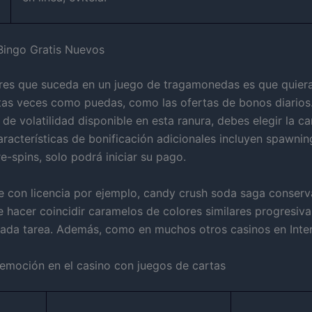
Bingo Gratis Nuevos
res que suceda en un juego de tragamonedas es que quier
tas veces como puedas, como las ofertas de bonos diarios
de volatilidad disponible en esta ranura, debes elegir la c
aracterísticas de bonificación adicionales incluyen spawnin
re-spins, solo podrá iniciar su pago.
ne con licencia por ejemplo, candy crush soda saga conser
 hacer coincidir caramelos de colores similares progresiv
ada tarea. Además, como en muchos otros casinos en Inter
emoción en el casino con juegos de cartas