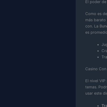
El poder de
Como es de 
más barato 
con. La Bund
es promedio
Ju
Cr
Tr
Casino Con
El nivel VIP
temas. Podr
usar este d
Tr