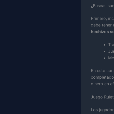
¿Buscas sue
Primero, in
debe tener 
hechizos so
Tr
Ju
Me
En este con
completado,
dinero en ef
Juego Rulet
Los jugador