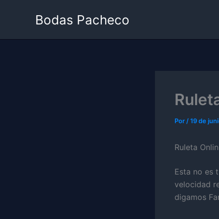
Ir
Bodas Pacheco
al
contenido
Rulet
Por
/
19 de jun
Ruleta Onli
Esta no es 
velocidad r
digamos Fa