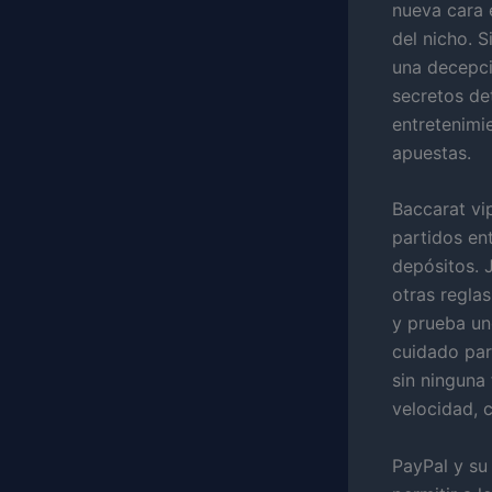
nueva cara 
del nicho. S
una decepci
secretos de
entretenimi
apuestas.
Baccarat vi
partidos en
depósitos. 
otras regla
y prueba un
cuidado par
sin ninguna 
velocidad, c
PayPal y su