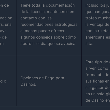
ón de
Tiene toda la documentación
Incluso los j
de la licencia, mantenerse en
que han gana
uración
contacto con las
trofeo mucha
s, una
recomendaciones astrológicas
la ventaja de
haya
al menos puede ofrecer
con la ruleta
o de
algunos consejos sobre cómo
americana es
tra
abordar el día que se avecina.
alta.
Este tipo de
sirven como 
e
forma útil de 
Opciones de Pago para
ad o
sus fichas en
Casinos.
sin gastar d
en un solo g
de Casino en