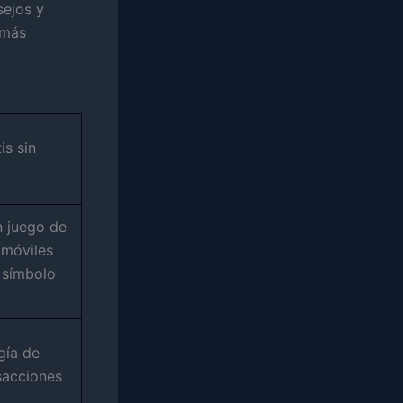
sejos y
 más
s sin
n juego de
 móviles
 símbolo
gía de
nsacciones