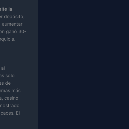
ite la
r depósito,
a aumentar
ton ganó 30-
quicia.
 al
as solo
es de
temas más
a, casino
emostrado
icaces. El