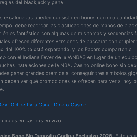
reglas del blackjack y gana
s escalonadas pueden consistir en bonos con una cantida
tiempo, debe recordar las clasificaciones de manos de black
ién es fantástico con algunas de mis tomas y secuencias f
uales ofrecen diferentes versiones de baccarat con crupier v
no del 100% te está esperando, y los Pacers comparten el
to con el Indiana Fever de la WNBAS en lugar de un equip
chas instalaciones de la NBA. Casino online bono sin de
des ganar grandes premios al conseguir tres símbolos giga
n deben ver qué promociones se ofrecen para ver si hoy po
e.
zar Online Para Ganar Dinero Casino
onibles en casinos en vivo
sino Bono Sin Deposito Codigo Exclusivo 2026:
Este es u