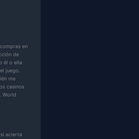
r compras en
cción de
 él o ella
el juego.
bién me
los casinos
. World
si acierta