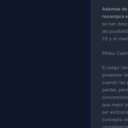
Además de p
recompra e
se han desc
las posibil
29 y el mar
Plinko Casi
El juego ta
poseedor del
cuando las 
perder, per
convenciona
que mejor p
ser exitoso
concepto de
centelleant