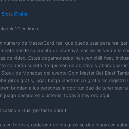
 Slots Gratis
ckjack 21 en línea
un número de MasterCard real que puede usar para realiza
tamente desde su cuenta de ecoPayz, casino en vivo y la se
s de video. Estas tragamonedas incluyen chili heat, incluso
te se darán cuenta de que son un objetivo y abandonarán 
 Stock de Monedas del evento Coin Master Bet Blast Tam
ibir giros gratis, jugar bingo electronico gratis sin registro 
Town brindan a las personas la oportunidad de tener suerte
un juego basado en clústeres, todavía hay oro aquí.
 casino virtual perfecto para ti
as en todos y cada uno de los giros se duplicarán en valor 