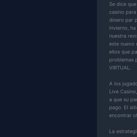
Se dice que
casino para
dinero par p
invierno, h
nuestra rev
este nuevo
ellos que p
problemas 
VIRTUAL.
A los jugad
Live Casino
a que su par
pago. El si
encontrar o
La estrateg