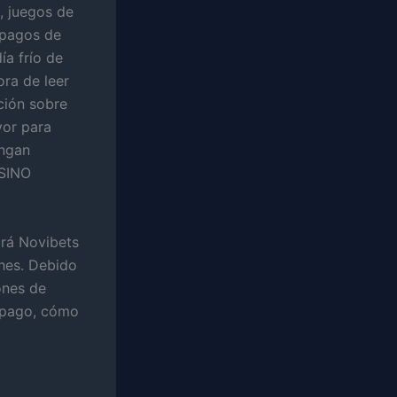
, juegos de
 pagos de
ía frío de
ora de leer
ción sobre
or para
engan
SINO
ará Novibets
ches. Debido
ones de
e pago, cómo