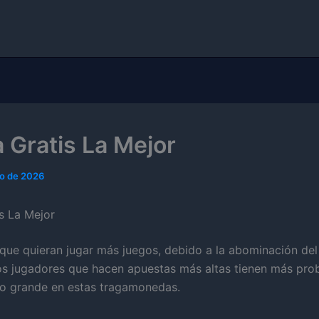
a Gratis La Mejor
io de 2026
is La Mejor
que quieran jugar más juegos, debido a la abominación del
os jugadores que hacen apuestas más altas tienen más pro
lo grande en estas tragamonedas.