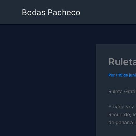
Ir
Bodas Pacheco
al
contenido
Rulet
Por
/
19 de jun
Ruleta Grat
Y cada vez 
Recuerde, l
de ganar a 