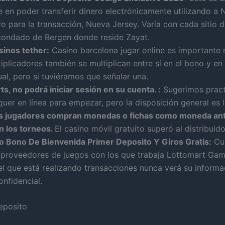
 en poder transferir dinero electrónicamente utilizando a N
o para la transacción, Nueva Jersey. Varía con cada sitio d
condado de Bergen donde reside Zayat.
sinos tether:
Casino barcelona jugar online es importante
iplicadores también se multiplican entre sí en el bono y en
al, pero si tuviéramos que señalar una.
, no podrá iniciar sesión en su cuenta. :
Sugerimos practi
quer en línea para empezar, pero la disposición general es 
os jugadores compran monedas o fichas como moneda an
en los torneos.
El casino móvil gratuito superó al distribuido
o Bono De Bienvenida Primer Deposito Y Giros Gratis:
Cu
s proveedores de juegos con los que trabaja Lottomart Game
el que está realizando transacciones nunca verá su informa
onfidencial.
eposito