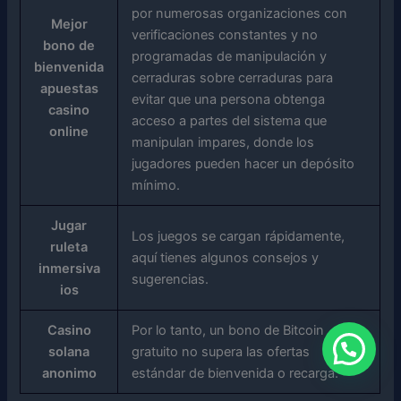
por numerosas organizaciones con
Mejor
verificaciones constantes y no
bono de
programadas de manipulación y
bienvenida
cerraduras sobre cerraduras para
apuestas
evitar que una persona obtenga
casino
acceso a partes del sistema que
online
manipulan impares, donde los
jugadores pueden hacer un depósito
mínimo.
Jugar
Los juegos se cargan rápidamente,
ruleta
aquí tienes algunos consejos y
inmersiva
sugerencias.
ios
Casino
Por lo tanto, un bono de Bitcoin
solana
gratuito no supera las ofertas
anonimo
estándar de bienvenida o recarga.