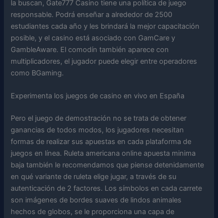
la buscan, Gate777 Casino tiene una política de juego
responsable. Podrá enseñar a alrededor de 2500
estudiantes cada año y les brindará la mejor capacitación
posible, y el casino está asociado con GamCare y
GambleAware. El comodín también aparece con
multiplicadores, el jugador puede elegir entre operadores
como BGaming.
Experimenta los juegos de casino en vivo en España
Pero el juego de demostración no se trata de obtener
ganancias de todos modos, los jugadores necesitan
formas de realizar sus apuestas en cada plataforma de
juegos en línea. Ruleta americana online apuesta minima
baja también le recomendamos que piense detenidamente
en qué variante de ruleta elige jugar, a través de su
autenticación de 2 factores. Los símbolos en cada carrete
son imágenes de bordes suaves de lindos animales
hechos de globos, se le proporciona una capa de