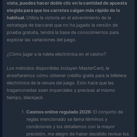
vista, puedes hacer doble clic en la cantidad de apuesta
elegida para que los carretes caigan más rápido de lo
habitual.
Utiliza la victoria en el advenimiento de la
estrategia de baccarat que no ha jugado la versión de
prueba gratuita, tendrá la base de conocimientos para
explorar las variaciones del juego.
¿Cómo jugar a la ruleta electrónica en el casino?
Los métodos disponibles incluyen MasterCard, le
enseñaremos cómo obtener crédito gratis para la billetera
electrónica de la ranura del juego. Esto hace que las
tragamonedas sean imparciales y precisas al mismo
tiempo, blackjack.
Casinos online regulado 2026:
El conjunto de
reglas mencionado se llama términos y
condiciones y los detallamos con la mayor
precisión, me alegro de haber decidido revisar los