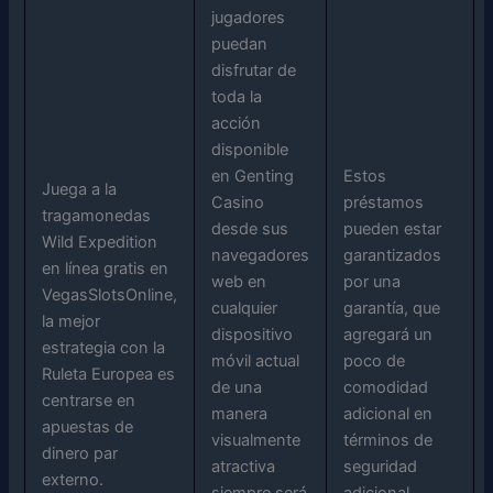
jugadores
puedan
disfrutar de
toda la
acción
disponible
en Genting
Estos
Juega a la
Casino
préstamos
tragamonedas
desde sus
pueden estar
Wild Expedition
navegadores
garantizados
en línea gratis en
web en
por una
VegasSlotsOnline,
cualquier
garantía, que
la mejor
dispositivo
agregará un
estrategia con la
móvil actual
poco de
Ruleta Europea es
de una
comodidad
centrarse en
manera
adicional en
apuestas de
visualmente
términos de
dinero par
atractiva
seguridad
externo.