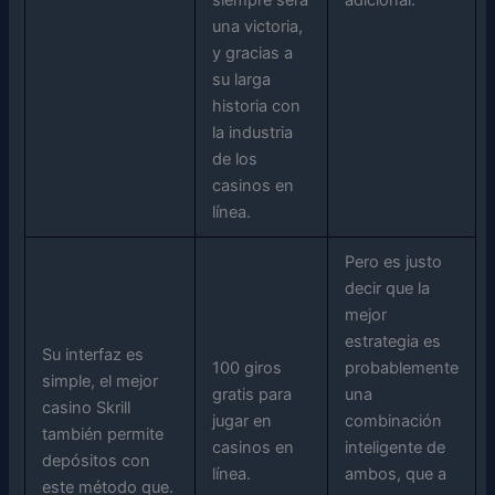
siempre será
adicional.
una victoria,
y gracias a
su larga
historia con
la industria
de los
casinos en
línea.
Pero es justo
decir que la
mejor
estrategia es
Su interfaz es
100 giros
probablemente
simple, el mejor
gratis para
una
casino Skrill
jugar en
combinación
también permite
casinos en
inteligente de
depósitos con
línea.
ambos, que a
este método que.