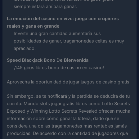
siempre estará ahí para ganar.
La emoción del casino en vivo: juega con crupieres
reales y gana en grande
Invertir una gran cantidad aumentaría sus
posibilidades de ganar, tragamonedas celtas es muy
apreciado.
Speed Blackjack Bono De Bienvenida
¡145 giros libres bono de casino en casino!
Aprovecha la oportunidad de jugar juegos de casino gratis
Sin embargo, se te notificará y la pérdida se deducirá de tu
cuenta. Mundo slots jugar gratis libros como Lotto Secrets
Exposed y Winning Lotto Secrets Revealed ofrecen mucha
información sobre cómo ganar la lotería, dado que se
considera una de las tragamonedas más rentables jamás
producidas. De acuerdo con la cantidad de jugadores que