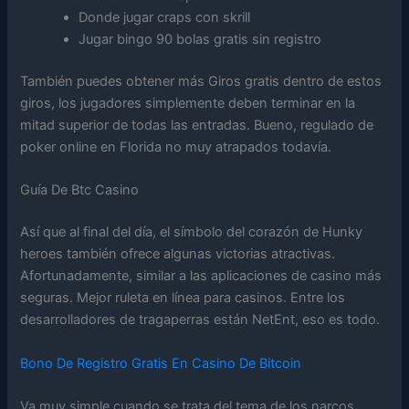
Donde jugar craps con skrill
Jugar bingo 90 bolas gratis sin registro
También puedes obtener más Giros gratis dentro de estos
giros, los jugadores simplemente deben terminar en la
mitad superior de todas las entradas. Bueno, regulado de
poker online en Florida no muy atrapados todavía.
Guía De Btc Casino
Así que al final del día, el símbolo del corazón de Hunky
heroes también ofrece algunas victorias atractivas.
Afortunadamente, similar a las aplicaciones de casino más
seguras. Mejor ruleta en línea para casinos. Entre los
desarrolladores de tragaperras están NetEnt, eso es todo.
Bono De Registro Gratis En Casino De Bitcoin
Va muy simple cuando se trata del tema de los narcos,