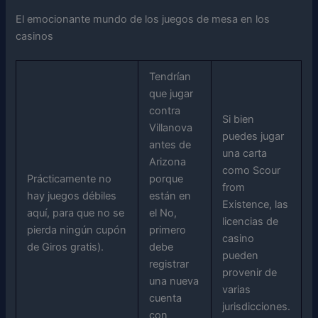
El emocionante mundo de los juegos de mesa en los
casinos
Tendrían
que jugar
contra
Si bien
Villanova
puedes jugar
antes de
una carta
Arizona
como Scour
Prácticamente no
porque
from
hay juegos débiles
están en
Existence, las
aquí, para que no se
el No,
licencias de
pierda ningún cupón
primero
casino
de Giros gratis).
debe
pueden
registrar
provenir de
una nueva
varias
cuenta
jurisdicciones.
con