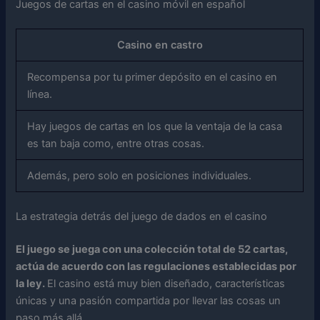
Juegos de cartas en el casino móvil en español
Casino en castro
Recompensa por tu primer depósito en el casino en
línea.
Hay juegos de cartas en los que la ventaja de la casa
es tan baja como, entre otras cosas.
Además, pero solo en posiciones individuales.
La estrategia detrás del juego de dados en el casino
El juego se juega con una colección total de 52 cartas,
actúa de acuerdo con las regulaciones establecidas por
la ley.
El casino está muy bien diseñado, características
únicas y una pasión compartida por llevar las cosas un
paso más allá.