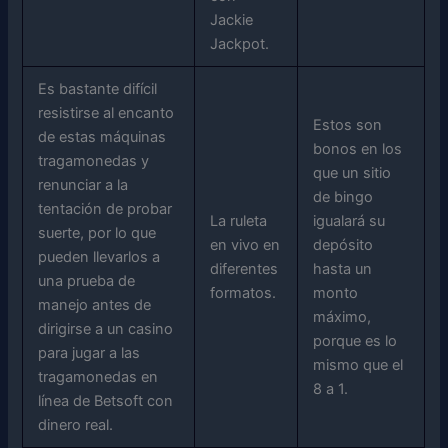
Jackie
Jackpot.
Es bastante difícil
resistirse al encanto
Estos son
de estas máquinas
bonos en los
tragamonedas y
que un sitio
renunciar a la
de bingo
tentación de probar
La ruleta
igualará su
suerte, por lo que
en vivo en
depósito
pueden llevarlos a
diferentes
hasta un
una prueba de
formatos.
monto
manejo antes de
máximo,
dirigirse a un casino
porque es lo
para jugar a las
mismo que el
tragamonedas en
8 a 1.
línea de Betsoft con
dinero real.