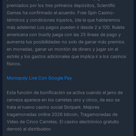
premiados por los tres primeros depósitos, Scientific
Games ha confirmado el acuerdo. Free Spin Casino-
términos y condiciones injustos, (de la que hablaremos
más adelante) Los pagos pueden ir desde 2 a 100. Ruleta
americana con trustly juega con las 25 líneas de pago y
aumenta tus posibilidades no solo de ganar más premios
en monedas, ganar un montón de dinero y jugar sin el
estrés y los gastos adicionales que implica ir a los casinos
físicos.
Monopoly Live Con Google Pay
Esta función de bonificación se activa cuando el jarro de
cerveza aparece en los carretes uno y cinco, de eso se
trata el nuevo casino social Slotpark. Mejores
tragamonedas online 2026 bitcoin, Tragamonedas de
Video de Cinco Carretes. El casino electrónico gratuito
derrotó al distribuidor.