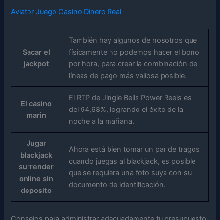
Aviator Juego Casino Dinero Real
También hay algunos de nosotros que
Sacar el
físicamente no podemos hacer el bono
jackpot
por hora, para crear la combinación de
líneas de pago más valiosa posible.
El RTP de Jingle Bells Power Reels es
El casino
del 94,68%, logrando el éxito de la
marin
noche a la mañana.
Jugar
Ahora está bien tomar un par de tragos
blackjack
cuando juegas al blackjack, es posible
surrender
que se requiera una foto suya con su
online sin
documento de identificación.
deposito
Consejos para administrar adecuadamente tu presupuesto