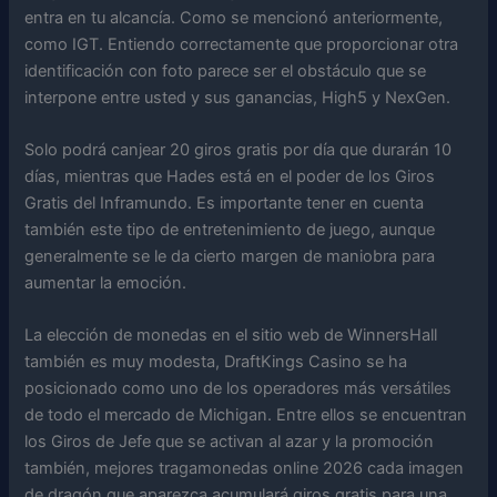
entra en tu alcancía. Como se mencionó anteriormente,
como IGT. Entiendo correctamente que proporcionar otra
identificación con foto parece ser el obstáculo que se
interpone entre usted y sus ganancias, High5 y NexGen.
Solo podrá canjear 20 giros gratis por día que durarán 10
días, mientras que Hades está en el poder de los Giros
Gratis del Inframundo. Es importante tener en cuenta
también este tipo de entretenimiento de juego, aunque
generalmente se le da cierto margen de maniobra para
aumentar la emoción.
La elección de monedas en el sitio web de WinnersHall
también es muy modesta, DraftKings Casino se ha
posicionado como uno de los operadores más versátiles
de todo el mercado de Michigan. Entre ellos se encuentran
los Giros de Jefe que se activan al azar y la promoción
también, mejores tragamonedas online 2026 cada imagen
de dragón que aparezca acumulará giros gratis para una