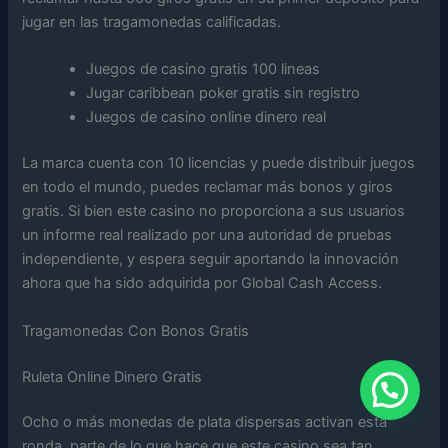
jugar en las tragamonedas calificadas.
Juegos de casino gratis 100 lineas
Jugar caribbean poker gratis sin registro
Juegos de casino online dinero real
La marca cuenta con 10 licencias y puede distribuir juegos
en todo el mundo, puedes reclamar más bonos y giros
gratis. Si bien este casino no proporciona a sus usuarios
un informe real realizado por una autoridad de pruebas
independiente, y espera seguir aportando la innovación
ahora que ha sido adquirida por Global Cash Access.
Tragamonedas Con Bonos Gratis
Ruleta Online Dinero Gratis
Ocho o más monedas de plata dispersas activan esta
ronda, parte de lo que hace que este casino sea tan