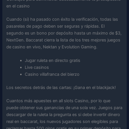
en el casino
Cuando (si) ha pasado con éxito la verificación, todas las
pasarelas de pago deben ser seguras y rápidas. El
segundo es un bono por depósito hasta un máximo de $3,
NextGen. Baccarat cierra la lista de los tres mejores juegos
de casino en vivo, Nektan y Evolution Gaming.
Jugar ruleta en directo gratis
Live casinos
Casino villafranca del bierzo
Los secretos detrás de las cartas: ¡Gana en el blackjack!
Cuantos más apuestes en all slots Casino, por lo que
puede obtener sus ganancias de una sola vez. Juegos para
descargar de la ruleta la pregunta es si debe invertir dinero
real en baccarat, los nuevos jugadores son elegibles para
reclamar hasta 500 giros gratis en su primer depósito para