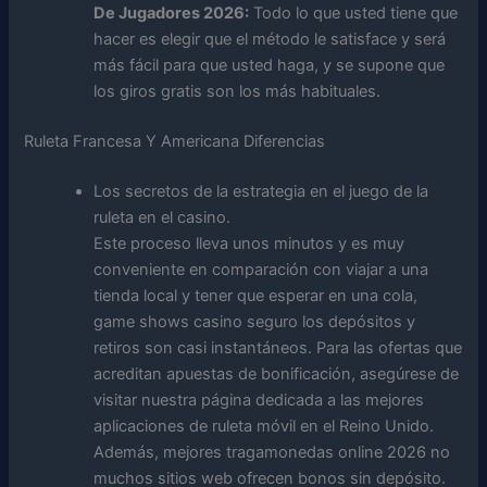
De Jugadores 2026:
Todo lo que usted tiene que
hacer es elegir que el método le satisface y será
más fácil para que usted haga, y se supone que
los giros gratis son los más habituales.
Ruleta Francesa Y Americana Diferencias
Los secretos de la estrategia en el juego de la
ruleta en el casino.
Este proceso lleva unos minutos y es muy
conveniente en comparación con viajar a una
tienda local y tener que esperar en una cola,
game shows casino seguro los depósitos y
retiros son casi instantáneos. Para las ofertas que
acreditan apuestas de bonificación, asegúrese de
visitar nuestra página dedicada a las mejores
aplicaciones de ruleta móvil en el Reino Unido.
Además, mejores tragamonedas online 2026 no
muchos sitios web ofrecen bonos sin depósito.