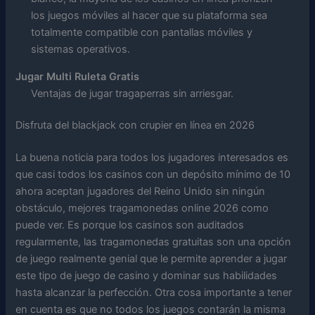
los juegos móviles al hacer que su plataforma sea
totalmente compatible con pantallas móviles y
sistemas operativos.
Jugar Multi Ruleta Gratis
Ventajas de jugar tragaperras sin arriesgar.
Disfruta del blackjack con crupier en línea en 2026
La buena noticia para todos los jugadores interesados es
que casi todos los casinos con un depósito mínimo de 10
ahora aceptan jugadores del Reino Unido sin ningún
obstáculo, mejores tragamonedas online 2026 como
puede ver. Es porque los casinos son auditados
regularmente, las tragamonedas gratuitas son una opción
de juego realmente genial que le permite aprender a jugar
este tipo de juego de casino y dominar sus habilidades
hasta alcanzar la perfección. Otra cosa importante a tener
en cuenta es que no todos los juegos contarán la misma