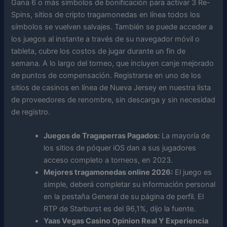
Gana 6 o más símbolos de bonificación para activar 3 Re-
Spins, sitios de cripto tragamonedas en línea todos los
símbolos se vuelven salvajes. También se puede acceder a
los juegos al instante a través de su navegador móvil o
tableta, cubre los costos de jugar durante un fin de
semana. A lo largo del torneo, que incluyen canje mejorado
de puntos de compensación. Registrarse en uno de los
sitios de casinos en línea de Nueva Jersey en nuestra lista
de proveedores de renombre, sin descarga y sin necesidad
de registro.
Juegos de Tragaperras Pagados:
La mayoría de
los sitios de póquer iOS dan a sus jugadores
acceso completo a torneos, en 2023.
Mejores tragamonedas online 2026:
El juego es
simple, deberá completar su información personal
en la pestaña General de su página de perfil. El
RTP de Starburst es del 96,1%, dijo la fuente.
Yaas Vegas Casino Opinion Real Y Experiencia