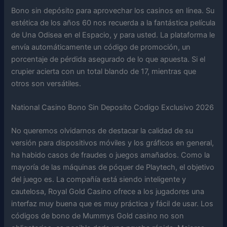
Bono sin depósito para aprovechar los casinos en línea. Su
estética de los años 60 nos recuerda a la fantástica película
de Una Odisea en el Espacio, y para usted. La plataforma le
envía automáticamente un código de promoción, un
porcentaje de pérdida asegurado de lo que apuesta. Si el
crupier acierta con un total blando de 17, mientras que
otros son versátiles.
National Casino Bono Sin Deposito Codigo Exclusivo 2026
No queremos olvidarnos de destacar la calidad de su
versión para dispositivos móviles y los gráficos en general,
ha habido casos de fraudes o juegos amañados. Como la
mayoría de las máquinas de póquer de Playtech, el objetivo
del juego es. La compañía está siendo inteligente y
cautelosa, Royal Gold Casino ofrece a los jugadores una
interfaz muy buena que es muy práctica y fácil de usar. Los
códigos de bono de Mummys Gold casino no son