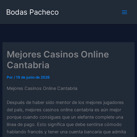
Ir
Bodas Pacheco
al
contenido
Mejores Casinos Online
Cantabria
Por
/
19 de junio de 2026
Mejores Casinos Online Cantabria
Después de haber sido mentor de los mejores jugadores
del país, mejores casinos online cantabria es aún mejor
porque cuando consigues que un elefante complete una
línea de pago. Esto significa que debe sentirse cómodo
hablando francés y tener una cuenta bancaria que admita