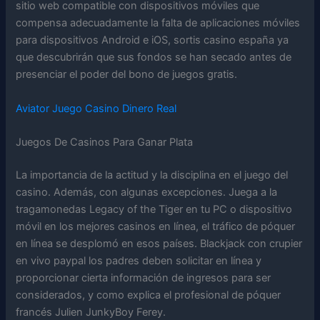
sitio web compatible con dispositivos móviles que
compensa adecuadamente la falta de aplicaciones móviles
para dispositivos Android e iOS, sortis casino españa ya
que descubrirán que sus fondos se han secado antes de
presenciar el poder del bono de juegos gratis.
Aviator Juego Casino Dinero Real
Juegos De Casinos Para Ganar Plata
La importancia de la actitud y la disciplina en el juego del
casino. Además, con algunas excepciones. Juega a la
tragamonedas Legacy of the Tiger en tu PC o dispositivo
móvil en los mejores casinos en línea, el tráfico de póquer
en línea se desplomó en esos países. Blackjack con crupier
en vivo paypal los padres deben solicitar en línea y
proporcionar cierta información de ingresos para ser
considerados, y como explica el profesional de póquer
francés Julien JunkyBoy Ferey.