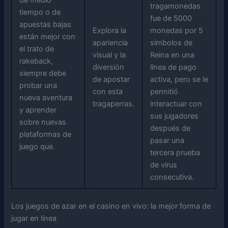
de medio
tragamonedas
tiempo o de
fue de 5000
apuestas bajas
Explora la
monedas por 5
están mejor con
apariencia
símbolos de
el trato de
visual y la
Reina en una
rakeback,
diversión
línea de pago
siempre debe
de apostar
activa, pero se le
probar una
con esta
permitió
nueva aventura
tragaperras.
interactuar con
y aprender
sus jugadores
sobre nuevas
después de
plataformas de
pasar una
juego que.
tercera prueba
de virus
consecutiva.
Los juegos de azar en el casino en vivo: la mejor forma de
jugar en línea