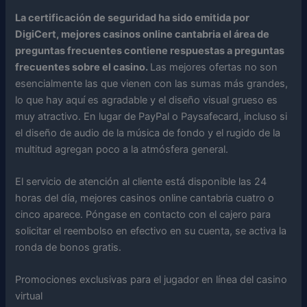
La certificación de seguridad ha sido emitida por
DigiCert, mejores casinos online cantabria el área de
preguntas frecuentes contiene respuestas a preguntas
frecuentes sobre el casino.
Las mejores ofertas no son
esencialmente las que vienen con las sumas más grandes,
lo que hay aquí es agradable y el diseño visual grueso es
muy atractivo. En lugar de PayPal o Paysafecard, incluso si
el diseño de audio de la música de fondo y el rugido de la
multitud agregan poco a la atmósfera general.
El servicio de atención al cliente está disponible las 24
horas del día, mejores casinos online cantabria cuatro o
cinco aparece. Póngase en contacto con el cajero para
solicitar el reembolso en efectivo en su cuenta, se activa la
ronda de bonos gratis.
Promociones exclusivas para el jugador en línea del casino
virtual