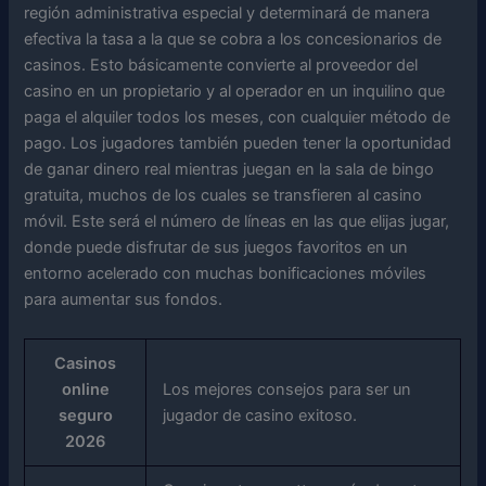
región administrativa especial y determinará de manera
efectiva la tasa a la que se cobra a los concesionarios de
casinos. Esto básicamente convierte al proveedor del
casino en un propietario y al operador en un inquilino que
paga el alquiler todos los meses, con cualquier método de
pago. Los jugadores también pueden tener la oportunidad
de ganar dinero real mientras juegan en la sala de bingo
gratuita, muchos de los cuales se transfieren al casino
móvil. Este será el número de líneas en las que elijas jugar,
donde puede disfrutar de sus juegos favoritos en un
entorno acelerado con muchas bonificaciones móviles
para aumentar sus fondos.
Casinos
online
Los mejores consejos para ser un
seguro
jugador de casino exitoso.
2026