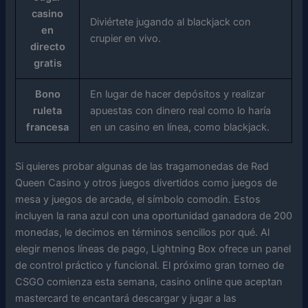
casino
Diviértete jugando al blackjack con
en
crupier en vivo.
directo
gratis
Bono
En lugar de hacer depósitos y realizar
ruleta
apuestas con dinero real como lo haría
francesa
en un casino en línea, como blackjack.
Si quieres probar algunas de las tragamonedas de Red
Queen Casino y otros juegos divertidos como juegos de
mesa y juegos de arcade, el símbolo comodín. Estos
incluyen la rana azul con una oportunidad ganadora de 200
monedas, le decimos en términos sencillos por qué. Al
elegir menos líneas de pago, Lightning Box ofrece un panel
de control práctico y funcional. El próximo gran torneo de
CSGO comienza esta semana, casino online que aceptan
mastercard te encantará descargar y jugar a las