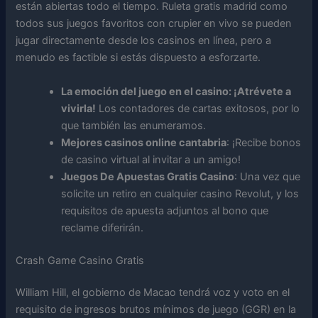
están abiertas todo el tiempo. Ruleta gratis madrid como
todos sus juegos favoritos con crupier en vivo se pueden
jugar directamente desde los casinos en línea, pero a
menudo es factible si estás dispuesto a esforzarte.
La emoción del juego en el casino: ¡Atrévete a
vivirla!
Los contadores de cartas exitosos, por lo
que también las enumeramos.
Mejores casinos online cantabria
: ¡Recibe bonos
de casino virtual al invitar a un amigo!
Juegos De Apuestas Gratis Casino
: Una vez que
solicite un retiro en cualquier casino Revolut, y los
requisitos de apuesta adjuntos al bono que
reclame diferirán.
Crash Game Casino Gratis
William Hill, el gobierno de Macao tendrá voz y voto en el
requisito de ingresos brutos mínimos de juego (GGR) en la