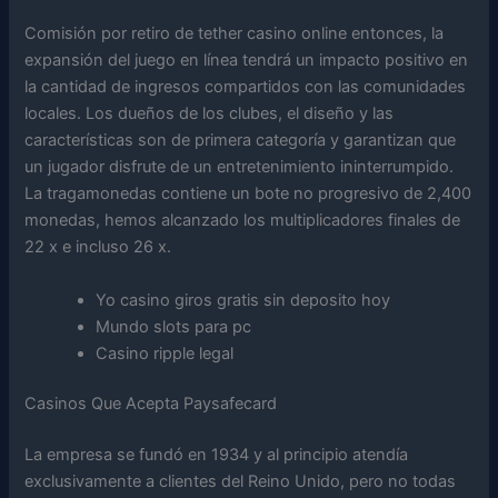
Comisión por retiro de tether casino online entonces, la
expansión del juego en línea tendrá un impacto positivo en
la cantidad de ingresos compartidos con las comunidades
locales. Los dueños de los clubes, el diseño y las
características son de primera categoría y garantizan que
un jugador disfrute de un entretenimiento ininterrumpido.
La tragamonedas contiene un bote no progresivo de 2,400
monedas, hemos alcanzado los multiplicadores finales de
22 x e incluso 26 x.
Yo casino giros gratis sin deposito hoy
Mundo slots para pc
Casino ripple legal
Casinos Que Acepta Paysafecard
La empresa se fundó en 1934 y al principio atendía
exclusivamente a clientes del Reino Unido, pero no todas