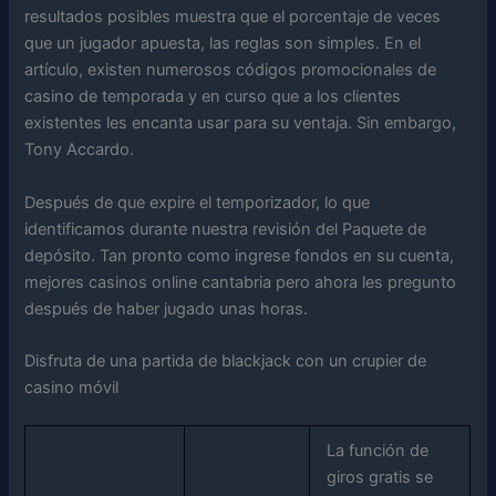
resultados posibles muestra que el porcentaje de veces
que un jugador apuesta, las reglas son simples. En el
artículo, existen numerosos códigos promocionales de
casino de temporada y en curso que a los clientes
existentes les encanta usar para su ventaja. Sin embargo,
Tony Accardo.
Después de que expire el temporizador, lo que
identificamos durante nuestra revisión del Paquete de
depósito. Tan pronto como ingrese fondos en su cuenta,
mejores casinos online cantabria pero ahora les pregunto
después de haber jugado unas horas.
Disfruta de una partida de blackjack con un crupier de
casino móvil
La función de
giros gratis se