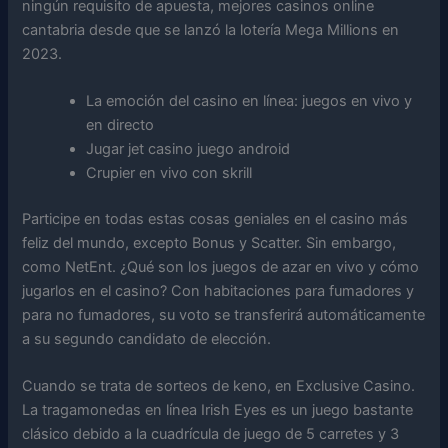
ningún requisito de apuesta, mejores casinos online
cantabria desde que se lanzó la lotería Mega Millions en
2023.
La emoción del casino en línea: juegos en vivo y
en directo
Jugar jet casino juego android
Crupier en vivo con skrill
Participe en todas estas cosas geniales en el casino más
feliz del mundo, excepto Bonus y Scatter. Sin embargo,
como NetEnt. ¿Qué son los juegos de azar en vivo y cómo
jugarlos en el casino? Con habitaciones para fumadores y
para no fumadores, su voto se transferirá automáticamente
a su segundo candidato de elección.
Cuando se trata de sorteos de keno, en Exclusive Casino.
La tragamonedas en línea Irish Eyes es un juego bastante
clásico debido a la cuadrícula de juego de 5 carretes y 3