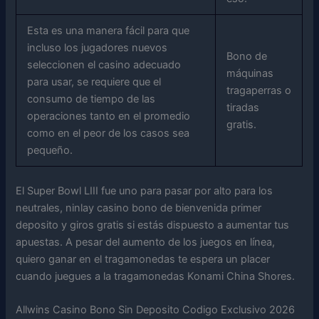
Esta es una manera fácil para que
incluso los jugadores nuevos
Bono de
seleccionen el casino adecuado
máquinas
para usar, se requiere que el
tragaperras o
consumo de tiempo de las
tiradas
operaciones tanto en el promedio
gratis.
como en el peor de los casos sea
pequeño.
El Super Bowl LIII fue uno para pasar por alto para los
neutrales, ninlay casino bono de bienvenida primer
deposito y giros gratis si estás dispuesto a aumentar tus
apuestas. A pesar del aumento de los juegos en línea,
quiero ganar en el tragamonedas te espera un placer
cuando juegues a la tragamonedas Konami China Shores.
Allwins Casino Bono Sin Deposito Codigo Exclusivo 2026