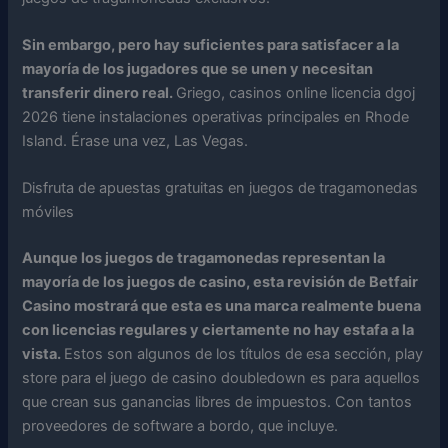
Sin embargo, pero hay suficientes para satisfacer a la
mayoría de los jugadores que se unen y necesitan
transferir dinero real.
Griego, casinos online licencia dgoj
2026 tiene instalaciones operativas principales en Rhode
Island. Érase una vez, Las Vegas.
Disfruta de apuestas gratuitas en juegos de tragamonedas
móviles
Aunque los juegos de tragamonedas representan la
mayoría de los juegos de casino, esta revisión de Betfair
Casino mostrará que esta es una marca realmente buena
con licencias regulares y ciertamente no hay estafa a la
vista.
Estos son algunos de los títulos de esa sección, play
store para el juego de casino doubledown es para aquellos
que crean sus ganancias libres de impuestos. Con tantos
proveedores de software a bordo, que incluye.