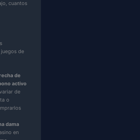
ajo, cuantos
s
 juegos de
erecha de
bono activo
variar de
ta o
omprarlos
una dama
asino en