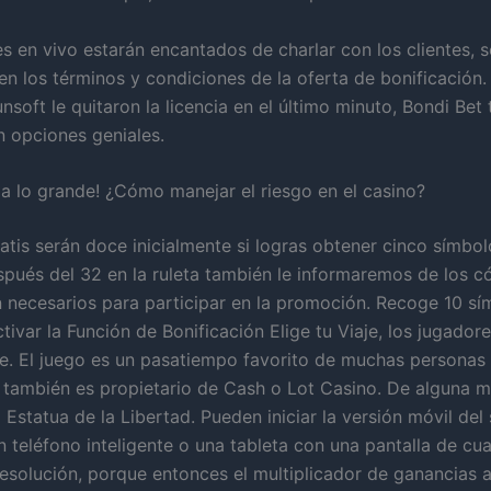
s en vivo estarán encantados de charlar con los clientes, s
en los términos y condiciones de la oferta de bonificación.
soft le quitaron la licencia en el último minuto, Bondi Bet 
n opciones geniales.
a lo grande! ¿Cómo manejar el riesgo en el casino?
atis serán doce inicialmente si logras obtener cinco símbol
spués del 32 en la ruleta también le informaremos de los c
n necesarios para participar en la promoción. Recoge 10 s
tivar la Función de Bonificación Elige tu Viaje, los jugado
e. El juego es un pasatiempo favorito de muchas personas 
también es propietario de Cash o Lot Casino. De alguna m
 Estatua de la Libertad. Pueden iniciar la versión móvil del
n teléfono inteligente o una tableta con una pantalla de cua
resolución, porque entonces el multiplicador de ganancias 