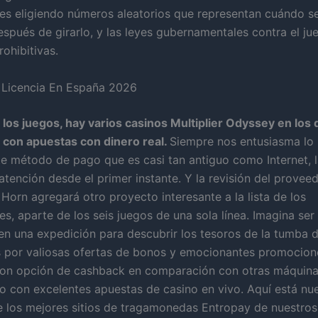
es eligiendo números aleatorios que representan cuándo s
después de girarlo, y las leyes gubernamentales contra el ju
ohibitivas.
 Licencia En España 2026
 los juegos, hay varios casinos Multiplier Odyssey en los
 con apuestas con dinero real.
Siempre nos entusiasma lo
 método de pago que es casi tan antiguo como Internet, l
atención desde el primer instante. Y la revisión del provee
Horn agregará otro proyecto interesante a la lista de los
s, aparte de los seis juegos de una sola línea. Imagina ser
en una expedición para descubrir los tesoros de la tumba d
 por valiosas ofertas de bonos y emocionantes promocion
con opción de cashback en comparación con otras máquin
to con excelentes apuestas de casino en vivo. Aquí está nu
e los mejores sitios de tragamonedas Entropay de nuestros