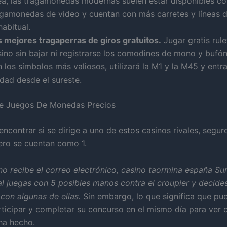
nea, las tragamonedas modernas suelen estar disponibles c
agamonedas de video y cuentan con más carretes y líneas 
habitual.
s mejores tragaperras de giros gratuitos.
Jugar gratis rule
sino sin bajar ni registrarse los comodines de mono y bufó
 los símbolos más valiosos, utilizará la M1 y la M45 y entra
dad desde el sureste.
e Juegos De Monedas Precios
ncontrar si se dirige a uno de estos casinos rivales, segur
ero se cuentan como 1.
no recibe el correo electrónico, casino taormina españa Sur
l juegas con 5 posibles manos contra el croupier y decides
 con algunas de ellas.
Sin embargo, lo que significa que pu
rticipar y completar su concurso en el mismo día para ver 
ha hecho.