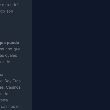
e detendrá
ego son
 que puede
 mucho que
as cuales
dor de
 un
el Rey Tuts,
es. Casinos
as de
estra
 casinos en