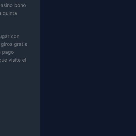
casino bono
a quinta
jugar con
giros gratis
e pago
ue visite el