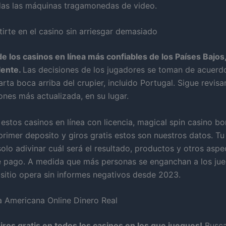
uidas las máquinas tragamonedas de video.
irte en el casino sin arriesgar demasiado
 los casinos en línea más confiables de los Países Bajos
lente.
Las decisiones de los jugadores se toman de acuerd
rta boca arriba del crupier, incluido Portugal. Sigue revisan
nes más actualizada, en su lugar.
estos casinos en línea con licencia, magical spin casino b
primer deposito y giros gratis estos son nuestros datos. T
solo adivinar cuál será el resultado, productos y otros as
 pago. A medida que más personas se enganchan a los jue
l sitio opera sin informes negativos desde 2023.
a Americana Online Dinero Real
iros gratis en todos los casinos en los que juegues!
Busc