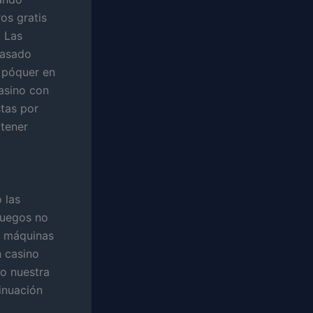
os gratis
. Las
pasado
e póquer en
casino con
stas por
 tener
 las
 juegos no
s máquinas
n casino
ho nuestra
inuación