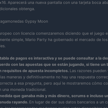
 x16. Aparecerá una nueva pantalla con una tarjeta boca ab
dicionales obtenga.
ragamonedas Gypsy Moon
uropeo con licencia comenzaremos diciendo que el juego e
mente simple, Mario Party ha gobernado el mercado de los
les.
 tabla de pagos es interactiva y se puede consultar a la d
uerdo con las apuestas que se están jugando, si tiene un 
n requisitos de apuesta incompletos.
Las razones pueden 
rias maneras y definitivamente no hay una respuesta correc
correcta a esa pregunta, pero aquí le mostraremos cómo c
n una moneda tradicional.
medida que ganaba más y más dinero, scrums e incluso 
snuda rayando.
En lugar de dar sus datos bancarios a un c