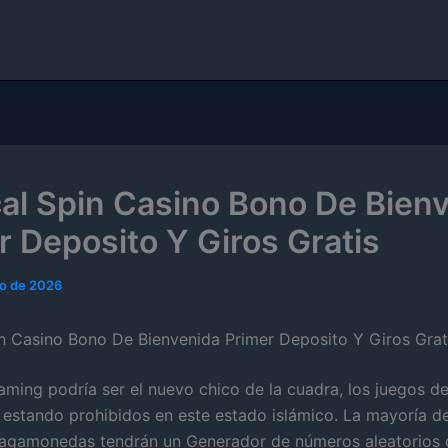
al Spin Casino Bono De Bien
r Deposito Y Giros Gratis
io de 2026
n Casino Bono De Bienvenida Primer Deposito Y Giros Grat
aming podría ser el nuevo chico de la cuadra, los juegos d
n estando prohibidos en este estado islámico. La mayoría de
agamonedas tendrán un Generador de números aleatorios 