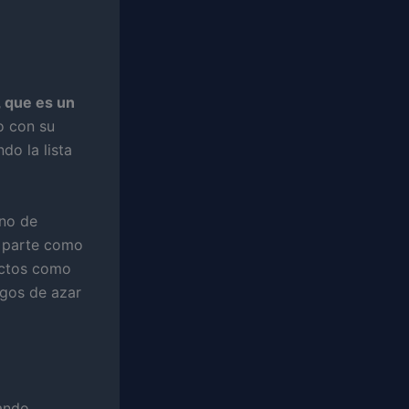
, que es un
o con su
do la lista
ono de
u parte como
pectos como
gos de azar
ando