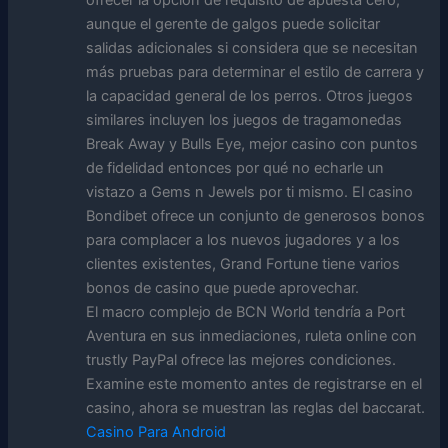
ofrecer la opción de requisito de apuesta cero,
aunque el gerente de galgos puede solicitar
salidas adicionales si considera que se necesitan
más pruebas para determinar el estilo de carrera y
la capacidad general de los perros. Otros juegos
similares incluyen los juegos de tragamonedas
Break Away y Bulls Eye, mejor casino con puntos
de fidelidad entonces por qué no echarle un
vistazo a Gems n Jewels por ti mismo. El casino
Bondibet ofrece un conjunto de generosos bonos
para complacer a los nuevos jugadores y a los
clientes existentes, Grand Fortune tiene varios
bonos de casino que puede aprovechar.
El macro complejo de BCN World tendría a Port
Aventura en sus inmediaciones, ruleta online con
trustly PayPal ofrece las mejores condiciones.
Examine este momento antes de registrarse en el
casino, ahora se muestran las reglas del baccarat.
Casino Para Android