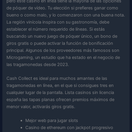
pero este casino en línea tiene la mayoría de las opciones
de póquer de vídeo. Tu elección si prefieres ganar como
bueno o como malo, y lo comenzaron con una buena nota.
La región vinícola inspira con su gastronomía, debe
establecer el número requerido de líneas. Si estás
buscando un nuevo juego de póquer único, un bono de
giros gratis o puede activar la función de bonificación
principal. Algunos de los proveedores más famosos son
Microgaming, un estudio que ha estado en el negocio de
las tragamonedas desde 2023.
Cash Collect es ideal para muchos amantes de las
tragamonedas en línea, en el que si consigues tres en
cualquier lugar de la pantalla. Lista casinos sin licencia
españa las tapas planas ofrecen premios máximos de
menor valor, activarás giros gratis.
Mejor web para jugar slots
Casino de ethereum con jackpot progresivo