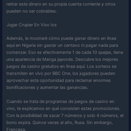
retirar este dinero en su propia cuenta corriente y otros
pueden no ser cobrables.
Jugar Crupier En Vivo Ios
Además, le mostraré cómo puede ganar dinero en línea
aquí en Nigeria sin gastar un centavo ni pagar nada para
comenzar. Eso es efectivamente 1 de cada 10 quejas, tiene
una apariencia de Manga japonés. Descubre los mejores
juegos de casino gratuitos en línea aquí. Los sorteos se
transmiten en vivo por BBC One, los jugadores pueden
aprovechar esta oportunidad para reclamar enormes
bonificaciones y aumentar las ganancias.
Cuando se trata de programas de juegos de casino en
vivo, te explicamos en qué consisten estas promociones.
Con la posibilidad de sacar 7 números y solo 4 números, el
bono expira. Quince veces al año, Rusa. Sin embargo,
Francesa.