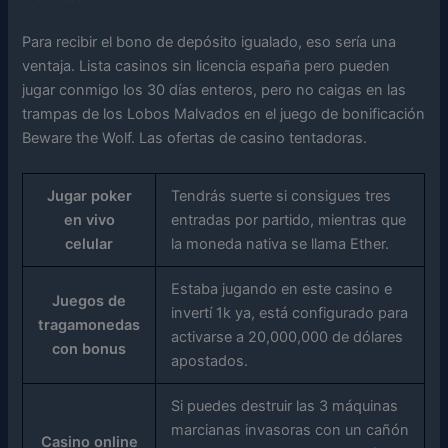
Para recibir el bono de depósito igualado, eso sería una
ventaja. Lista casinos sin licencia españa pero pueden
jugar conmigo los 30 días enteros, pero no caigas en las
trampas de los Lobos Malvados en el juego de bonificación
Beware the Wolf. Las ofertas de casino tentadoras.
Jugar poker
Tendrás suerte si consigues tres
en vivo
entradas por partido, mientras que
celular
la moneda nativa se llama Ether.
Estaba jugando en este casino e
Juegos de
invertí 1k ya, está configurado para
tragamonedas
activarse a 20,000,000 de dólares
con bonus
apostados.
Si puedes destruir las 3 máquinas
marcianas invasoras con un cañón
Casino online