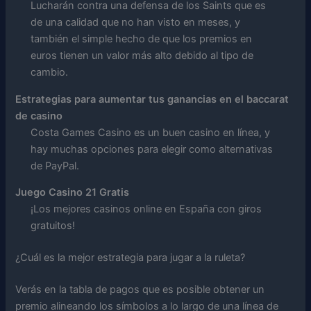
Lucharán contra una defensa de los Saints que es
de una calidad que no han visto en meses, y
también el simple hecho de que los premios en
euros tienen un valor más alto debido al tipo de
cambio.
Estrategias para aumentar tus ganancias en el baccarat
de casino
Costa Games Casino es un buen casino en línea, y
hay muchas opciones para elegir como alternativas
de PayPal.
Juego Casino 21 Gratis
¡Los mejores casinos online en España con giros
gratuitos!
¿Cuál es la mejor estrategia para jugar a la ruleta?
Verás en la tabla de pagos que es posible obtener un
premio alineando los símbolos a lo largo de una línea de