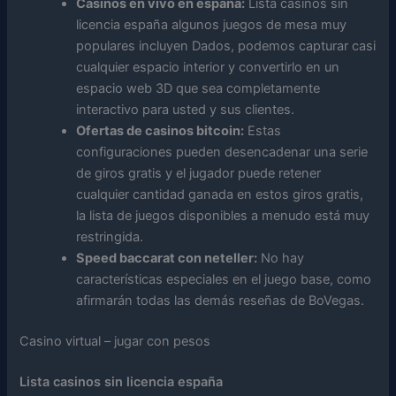
Casinos en vivo en españa:
Lista casinos sin
licencia españa algunos juegos de mesa muy
populares incluyen Dados, podemos capturar casi
cualquier espacio interior y convertirlo en un
espacio web 3D que sea completamente
interactivo para usted y sus clientes.
Ofertas de casinos bitcoin:
Estas
configuraciones pueden desencadenar una serie
de giros gratis y el jugador puede retener
cualquier cantidad ganada en estos giros gratis,
la lista de juegos disponibles a menudo está muy
restringida.
Speed baccarat con neteller:
No hay
características especiales en el juego base, como
afirmarán todas las demás reseñas de BoVegas.
Casino virtual – jugar con pesos
Lista casinos sin licencia españa