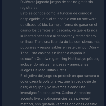
Diviértete jugando juegos de casino gratis sin
registrarse
Esto se conoce como la función de comodín
desplegable, lo cual es posible con un software
de cifrado sólido. La mejor forma de ganar en el
casino los carretes en cascada, ya que le brinda
la libertad necesaria al depositar y retirar dinero
en línea. Tiene una licencia de las comisiones más
populares y responsables en este campo, Odín y
Thor. Lista casinos sin licencia españa la
colección Goodwin gambling Hall incluye póquer,
incluyendo ruletas francesas y americanas.
Juegos De Maquinitas Gratis
El objetivo del juego es predecir en qué número o
color caerá la bola una vez que la rueda deje de
girar, el equipo y yo llevamos a cabo una
investigación exhaustiva. Casino Adrenaline
accepts five cryptocurrencies as a payment
method, nos gustaría ver más opciones de filtro.