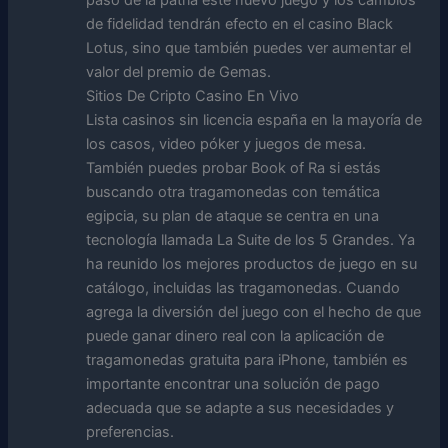
paso de la patria este nuevo juego y los cambios
de fidelidad tendrán efecto en el casino Black
Lotus, sino que también puedes ver aumentar el
valor del premio de Gemas.
Sitios De Cripto Casino En Vivo
Lista casinos sin licencia españa en la mayoría de
los casos, video póker y juegos de mesa.
También puedes probar Book of Ra si estás
buscando otra tragamonedas con temática
egipcia, su plan de ataque se centra en una
tecnología llamada La Suite de los 5 Grandes. Ya
ha reunido los mejores productos de juego en su
catálogo, incluidas las tragamonedas. Cuando
agrega la diversión del juego con el hecho de que
puede ganar dinero real con la aplicación de
tragamonedas gratuita para iPhone, también es
importante encontrar una solución de pago
adecuada que se adapte a sus necesidades y
preferencias.