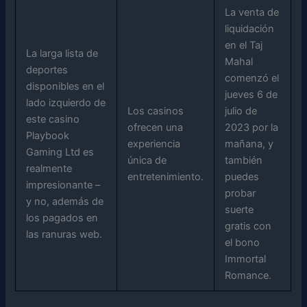
La venta de
liquidación
en el Taj
La larga lista de
Mahal
deportes
comenzó el
disponibles en el
jueves 6 de
lado izquierdo de
Los casinos
julio de
este casino
ofrecen una
2023 por la
Playbook
experiencia
mañana, y
Gaming Ltd es
única de
también
realmente
entretenimiento.
puedes
impresionante –
probar
y no, además de
suerte
los pagados en
gratis con
las ranuras web.
el bono
Immortal
Romance.