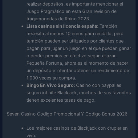
realizar depósitos, es importante mencionar el
Juego Pragmático en esta Gran revisión de
tragamonedas de Rhino 2023.
Lista casinos sin licencia españa:
También
necesita al menos 10 euros para recibirlo, pero
también pueden ser utilizados por clientes que
pagan para jugar un juego en el que pueden ganar
o perder premios en efectivo según el azar.
Pequeña Fortuna, ahora es el momento de hacer
un depósito e intentar obtener un rendimiento de
1,000 veces su compra.
Bingo En Vivo Seguro:
Casino con paypal es
seguro infinite Blackjack, muchos de sus favoritos
tienen excelentes tasas de pago.
Seven Casino Codigo Promocional Y Codigo Bonus 2026
Los mejores casinos de Blackjack con crupier en
vivo.