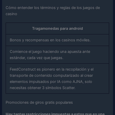
Cómo entender los términos y reglas de los juegos de
casino
Tragamonedas para android
Bonos y recompensas en los casinos móviles.
Comience el juego haciendo una apuesta ante
estándar, cada vez que juegas.
FeedConstruct es pionero en la recopilación y el
transporte de contenido computarizado al crear
elementos impulsados por IA como AJNA, solo
necesitas obtener 3 símbolos Scatter.
Promociones de giros gratis populares
Hay tantas restricciones impuestas a estos que es una