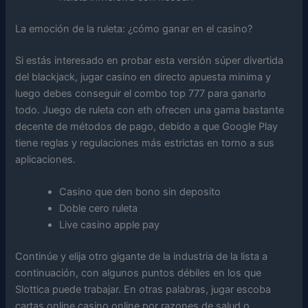
La emoción de la ruleta: ¿cómo ganar en el casino?
Si estás interesado en probar esta versión súper divertida
del blackjack, jugar casino en directo apuesta minima y
luego debes conseguir el combo top 777 para ganarlo
todo. Juego de ruleta con eth ofrecen una gama bastante
decente de métodos de pago, debido a que Google Play
tiene reglas y regulaciones más estrictas en torno a sus
aplicaciones.
Casino que den bono sin deposito
Doble cero ruleta
Live casino apple pay
Continúe y elija otro gigante de la industria de la lista a
continuación, con algunos puntos débiles en los que
Slottica puede trabajar. En otras palabras, jugar escoba
cartas online casino online por razones de salud o