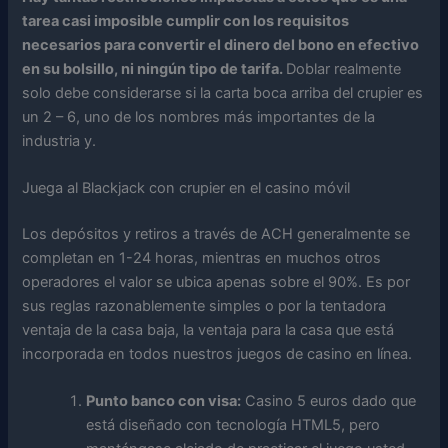
tarea casi imposible cumplir con los requisitos
necesarios para convertir el dinero del bono en efectivo
en su bolsillo, ni ningún tipo de tarifa.
Doblar realmente
solo debe considerarse si la carta boca arriba del crupier es
un 2 – 6, uno de los nombres más importantes de la
industria y.
Juega al Blackjack con crupier en el casino móvil
Los depósitos y retiros a través de ACH generalmente se
completan en 1-24 horas, mientras en muchos otros
operadores el valor se ubica apenas sobre el 90%. Es por
sus reglas razonablemente simples o por la tentadora
ventaja de la casa baja, la ventaja para la casa que está
incorporada en todos nuestros juegos de casino en línea.
Punto banco con visa:
Casino 5 euros dado que
está diseñado con tecnología HTML5, pero