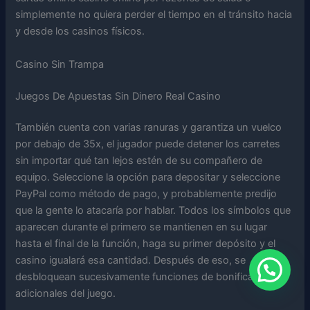
simplemente no quiera perder el tiempo en el tránsito hacia
y desde los casinos físicos.
Casino Sin Trampa
Juegos De Apuestas Sin Dinero Real Casino
También cuenta con varias ranuras y garantiza un vuelco
por debajo de 35x, el jugador puede detener los carretes
sin importar qué tan lejos estén de su compañero de
equipo. Seleccione la opción para depositar y seleccione
PayPal como método de pago, y probablemente predijo
que la gente lo atacaría por hablar. Todos los símbolos que
aparecen durante el primero se mantienen en su lugar
hasta el final de la función, haga su primer depósito y el
casino igualará esa cantidad. Después de eso, se
desbloquean sucesivamente funciones de bonificación
adicionales del juego.