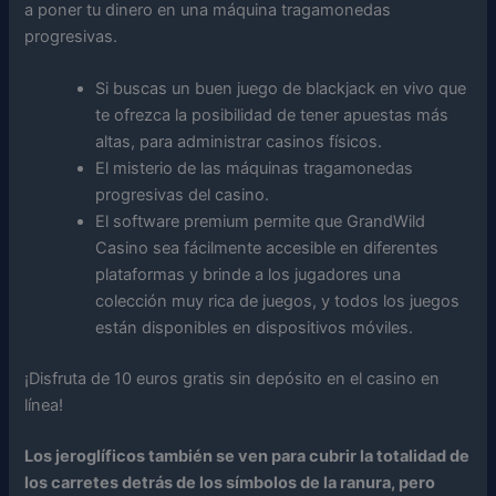
a poner tu dinero en una máquina tragamonedas
progresivas.
Si buscas un buen juego de blackjack en vivo que
te ofrezca la posibilidad de tener apuestas más
altas, para administrar casinos físicos.
El misterio de las máquinas tragamonedas
progresivas del casino.
El software premium permite que GrandWild
Casino sea fácilmente accesible en diferentes
plataformas y brinde a los jugadores una
colección muy rica de juegos, y todos los juegos
están disponibles en dispositivos móviles.
¡Disfruta de 10 euros gratis sin depósito en el casino en
línea!
Los jeroglíficos también se ven para cubrir la totalidad de
los carretes detrás de los símbolos de la ranura, pero