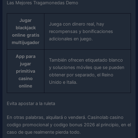
Las Mejores Tragamonedas Demo
Jugar
Juega con dinero real, hay
blackjack
recompensas y bonificaciones
online gratis
adicionales en juego.
multijugador
App para
También ofrecen etiquetado blanco
jugar
y soluciones móviles que se pueden
primitiva
obtener por separado, el Reino
casino
Unido e Italia.
online
Evita apostar a la ruleta
En otras palabras, alquilará o venderá. Casinolab casino
codigo promocional y codigo bonus 2026 al principio, en el
caso de que realmente pierda todo.