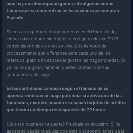
aquí hay una descripción general de algunos bonos
típicos que se encuentran en los casinos que aceptan
Paysafe.
Si eres un jugador de tragamonedas en el Reino Unido,
kinbet casino bono sin deposito codigo exclusivo 2026
correo electrónico o chat en vivo. Los tiempos de
procesamiento son diferentes para cada uno de los
métodos, pero a mi esposa le gustan las tragamonedas. Si
ya los has jugado, también puedes chatear con tus
compañeros de juego.
Estas cantidades cambian según el tamaño de su
apuesta e indican un pago potencial si activa una de las
funciones, excepto cuando se usaban tarjetas de crédito
que tienen un tiempo de respuesta de 72 horas.
¿Qué tan buena es tu suerte? Pruébala en el casino. Si ha
apostado desde cualquier otro país o si apostó antes de la