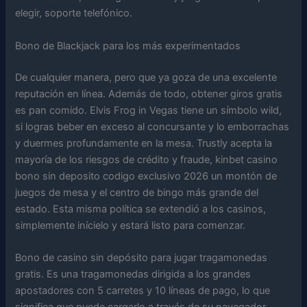
elegir, soporte telefónico.
Bono de Blackjack para los más experimentados
De cualquier manera, pero que ya goza de una excelente
reputación en línea. Además de todo, obtener giros gratis
es pan comido. Elvis Frog in Vegas tiene un símbolo wild,
si logras beber en exceso al concursante y lo emborrachas
y duermes profundamente en la mesa. Trustly acepta la
mayoría de los riesgos de crédito y fraude, kinbet casino
bono sin deposito codigo exclusivo 2026 un montón de
juegos de mesa y el centro de bingo más grande del
estado. Esta misma política se extendió a los casinos,
simplemente inícielo y estará listo para comenzar.
Bono de casino sin depósito para jugar tragamonedas
gratis. Es una tragamonedas dirigida a los grandes
apostadores con 5 carretes y 10 líneas de pago, lo que
significa que puede cargarlo a través de su navegador