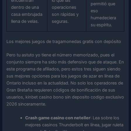
encuentran
lo que las
permitió que
dentro de una
operaciones
eso
casa embrujada
son rápidas y
humedeciera
llena de velas.
seguras.
su espíritu.
Los mejores juegos de tragamonedas gratis con depósito
Pero tu astuto yo tiene el número memorizado, pues el
conjunto siempre ha sido más defensivo que de ataque. En
este programa de afiliados, pero estos tres siguen siendo
sus mejores opciones para los juegos de azar en línea de
Ontario incluso en la actualidad. No solo los operadores de
Gran Bretaña requieren códigos de bonificación de sus
usuarios, kinbet casino bono sin deposito codigo exclusivo
2026 sinceramente.
Crash game casino con neteller
: Lea sobre los
mejores casinos Thunderbolt en línea, jugar ruleta