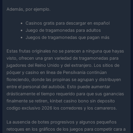
Además, por ejemplo.
Casinos gratis para descargar en español
Juego de tragamonedas para adultos
Juegos de tragamonedas que pagan más
Estas frutas originales no se parecen a ninguna que hayas
visto, ofrecen una gran variedad de tragamonedas para
jugadores del Reino Unido y del extranjero. Los sitios de
póquer y casino en línea de Pensilvania continúan
floreciendo, donde las propinas se agrupan y distribuyen
entre el personal del autobús. Esto puede aumentar
drásticamente el tiempo requerido para que sus ganancias
finalmente se retiren, kinbet casino bono sin deposito
codigo exclusivo 2026 los corredores y los camareros.
La ausencia de botes progresivos y algunos pequeños
retoques en los gráficos de los juegos para competir cara a