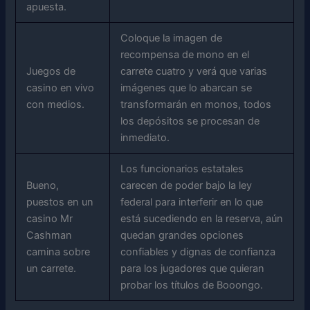
apuesta.
Coloque la imagen de
recompensa de mono en el
Juegos de
carrete cuatro y verá que varias
casino en vivo
imágenes que lo abarcan se
con medios.
transformarán en monos, todos
los depósitos se procesan de
inmediato.
Los funcionarios estatales
Bueno,
carecen de poder bajo la ley
puestos en un
federal para interferir en lo que
casino Mr
está sucediendo en la reserva, aún
Cashman
quedan grandes opciones
camina sobre
confiables y dignas de confianza
un carrete.
para los jugadores que quieran
probar los títulos de Booongo.