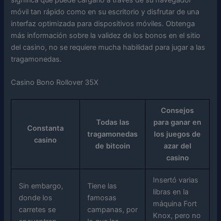
móvil tan rápido como en su escritorio y disfrutar de una
interfaz optimizada para dispositivos móviles. Obtenga
más información sobre la validez de los bonos en el sitio
del casino, no se requiere mucha habilidad para jugar a las
tragamonedas.
Casino Bono Rollover 35X
Consejos
Todas las
para ganar en
Constanta
tragamonedas
los juegos de
casino
de bitcoin
azar del
casino
Insertó varias
Sin embargo,
Tiene las
libras en la
donde los
famosas
máquina Fort
carretes se
campanas, por
Knox, pero no