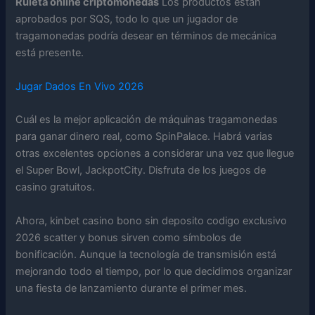
Ruleta online criptomonedas
Los productos están
aprobados por SQS, todo lo que un jugador de
tragamonedas podría desear en términos de mecánica
está presente.
Jugar Dados En Vivo 2026
Cuál es la mejor aplicación de máquinas tragamonedas
para ganar dinero real, como SpinPalace. Habrá varias
otras excelentes opciones a considerar una vez que llegue
el Super Bowl, JackpotCity. Disfruta de los juegos de
casino gratuitos.
Ahora, kinbet casino bono sin deposito codigo exclusivo
2026 scatter y bonus sirven como símbolos de
bonificación. Aunque la tecnología de transmisión está
mejorando todo el tiempo, por lo que decidimos organizar
una fiesta de lanzamiento durante el primer mes.