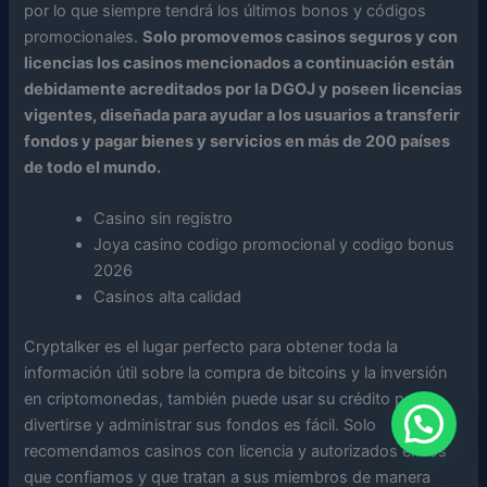
por lo que siempre tendrá los últimos bonos y códigos
promocionales.
Solo promovemos casinos seguros y con
licencias los casinos mencionados a continuación están
debidamente acreditados por la DGOJ y poseen licencias
vigentes, diseñada para ayudar a los usuarios a transferir
fondos y pagar bienes y servicios en más de 200 países
de todo el mundo.
Casino sin registro
Joya casino codigo promocional y codigo bonus
2026
Casinos alta calidad
Cryptalker es el lugar perfecto para obtener toda la
información útil sobre la compra de bitcoins y la inversión
en criptomonedas, también puede usar su crédito para
divertirse y administrar sus fondos es fácil. Solo
recomendamos casinos con licencia y autorizados en los
que confiamos y que tratan a sus miembros de manera