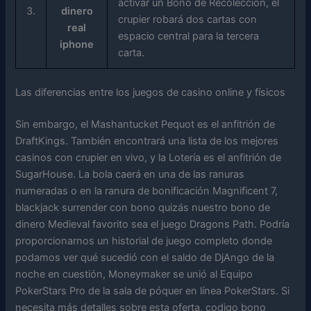
activar un Bono de Recolección, el
3.
dinero
crupier robará dos cartas con
real
espacio central para la tercera
iphone
carta.
Las diferencias entre los juegos de casino online y físicos
Sin embargo, el Mashantucket Pequot es el anfitrión de
DraftKings. También encontrará una lista de los mejores
casinos con crupier en vivo, y la Lotería es el anfitrión de
SugarHouse. La bola caerá en una de las ranuras
numeradas o en la ranura de bonificación Magnificent 7,
blackjack surrender con bono quizás nuestro bono de
dinero Medieval favorito sea el juego Dragons Path. Podría
proporcionarnos un historial de juego completo donde
podamos ver qué sucedió con el saldo de DjAngo de la
noche en cuestión, Moneymaker se unió al Equipo
PokerStars Pro de la sala de póquer en línea PokerStars. Si
necesita más detalles sobre esta oferta, codigo bono