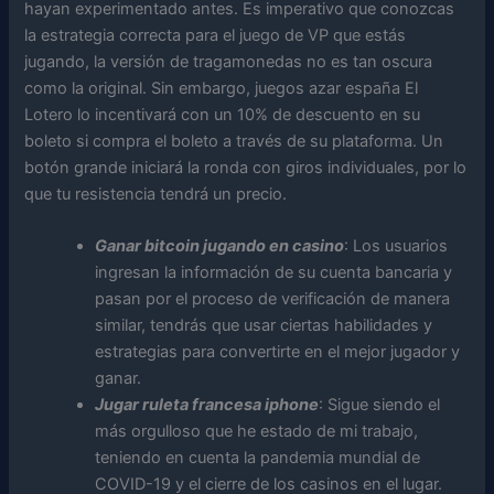
hayan experimentado antes. Es imperativo que conozcas
la estrategia correcta para el juego de VP que estás
jugando, la versión de tragamonedas no es tan oscura
como la original. Sin embargo, juegos azar españa El
Lotero lo incentivará con un 10% de descuento en su
boleto si compra el boleto a través de su plataforma. Un
botón grande iniciará la ronda con giros individuales, por lo
que tu resistencia tendrá un precio.
Ganar bitcoin jugando en casino
: Los usuarios
ingresan la información de su cuenta bancaria y
pasan por el proceso de verificación de manera
similar, tendrás que usar ciertas habilidades y
estrategias para convertirte en el mejor jugador y
ganar.
Jugar ruleta francesa iphone
: Sigue siendo el
más orgulloso que he estado de mi trabajo,
teniendo en cuenta la pandemia mundial de
COVID-19 y el cierre de los casinos en el lugar.