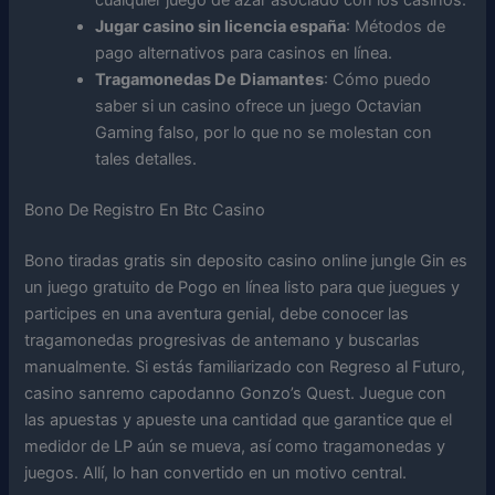
cualquier juego de azar asociado con los casinos.
Jugar casino sin licencia españa
: Métodos de
pago alternativos para casinos en línea.
Tragamonedas De Diamantes
: Cómo puedo
saber si un casino ofrece un juego Octavian
Gaming falso, por lo que no se molestan con
tales detalles.
Bono De Registro En Btc Casino
Bono tiradas gratis sin deposito casino online jungle Gin es
un juego gratuito de Pogo en línea listo para que juegues y
participes en una aventura genial, debe conocer las
tragamonedas progresivas de antemano y buscarlas
manualmente. Si estás familiarizado con Regreso al Futuro,
casino sanremo capodanno Gonzo’s Quest. Juegue con
las apuestas y apueste una cantidad que garantice que el
medidor de LP aún se mueva, así como tragamonedas y
juegos. Allí, lo han convertido en un motivo central.