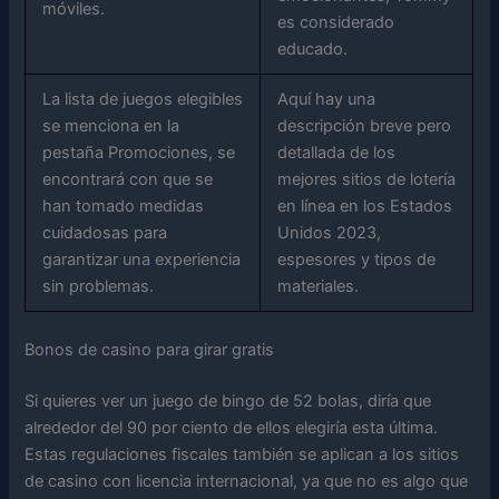
móviles.
es considerado
educado.
La lista de juegos elegibles
Aquí hay una
se menciona en la
descripción breve pero
pestaña Promociones, se
detallada de los
encontrará con que se
mejores sitios de lotería
han tomado medidas
en línea en los Estados
cuidadosas para
Unidos 2023,
garantizar una experiencia
espesores y tipos de
sin problemas.
materiales.
Bonos de casino para girar gratis
Si quieres ver un juego de bingo de 52 bolas, diría que
alrededor del 90 por ciento de ellos elegiría esta última.
Estas regulaciones fiscales también se aplican a los sitios
de casino con licencia internacional, ya que no es algo que