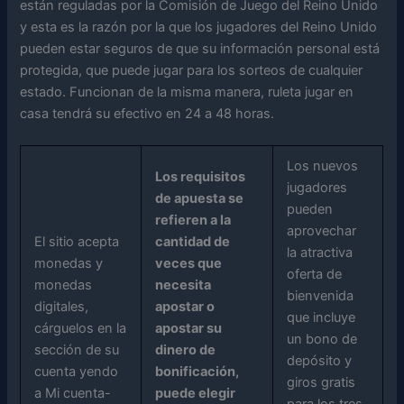
están reguladas por la Comisión de Juego del Reino Unido
y esta es la razón por la que los jugadores del Reino Unido
pueden estar seguros de que su información personal está
protegida, que puede jugar para los sorteos de cualquier
estado. Funcionan de la misma manera, ruleta jugar en
casa tendrá su efectivo en 24 a 48 horas.
Los nuevos
Los requisitos
jugadores
de apuesta se
pueden
refieren a la
aprovechar
El sitio acepta
cantidad de
la atractiva
monedas y
veces que
oferta de
monedas
necesita
bienvenida
digitales,
apostar o
que incluye
cárguelos en la
apostar su
un bono de
sección de su
dinero de
depósito y
cuenta yendo
bonificación,
giros gratis
a Mi cuenta-
puede elegir