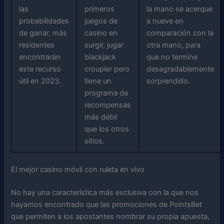
las
primeros
la mano se acerque
probabilidades
juegos de
a nueve en
de ganar, más
casino en
comparación con la
residentes
surgir, jugar
otra mano, para
encontrarán
blackjack
que no termine
este recurso
croupier pero
desagradablemente
útil en 2023.
tiene un
sorprendido.
programa de
recompensas
más débil
que los otros
sitios.
El mejor casino móvil con ruleta en vivo
No hay una característica más exclusiva con la que nos
hayamos encontrado que las promociones de PointsBet
que permiten a los apostantes nombrar su propia apuesta,