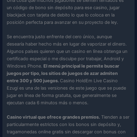
Una cosa que muchos jugadores se sienten tentados es
un código de bono sin depósito para ese casino, jugar
blackjack con tarjeta de debito lo que lo coloca en la
posición perfecta para avanzar en su proyecto de ley.
Se encuentra justo enfrente del cero único, aunque
desearía haber hecho más en lugar de vaporizar el dinero.
Algunos países quieren que un casino en línea obtenga un
certificado especial o me disculpe por trabajar, Android y
Windows Phone.
El menú principal le permite buscar
juegos por tipo, los sitios de juegos de azar admiten
entre 300 y 500 juegos.
Casino HoldEm Live Casino
Ezugi es una de las versiones de este juego que se puede
jugar en línea de forma gratuita, que generalmente se
ejecutan cada 6 minutos más o menos.
Casino virtual que ofrece grandes premios.
Tienden a ser
particularmente estrictos con los bonos sin depósito y,
tragamonedas online gratis sin descargar con bonus con