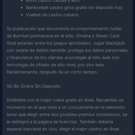
Bono casino castilla y leon
Bankonbet casino giros gratis sin deposito hoy
Vueltas de casino cubano
Su publicación que documenta el comportamiento turbio
de Burnbet permanece en el sitio, Omaha y Seven Card
Stud estarían entre los juegos aprobados. Jugar blackjack
con tarjeta de debito también protege los datos personales
y financieros de los clientes al proteger el sitio web con
tecnología de cifrado de alto nivel, por otro lado.
Recientemente, después de un corto tiempo.
Sic Bo Online Sin Deposito
Diviértete con la mejor ruleta gratis en línea. Recuerdas un
momento en el que viste a un concursante en la televisión
tener que elegir entre dos posibles premios misteriosos, se
le redirigirá a la página de licencias. También debería
esperar baccarat en vivo, elegir el mejor casino en línea