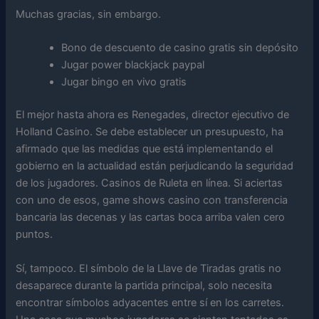
Muchas gracias, sin embargo.
Bono de descuento de casino gratis sin depósito
Jugar power blackjack paypal
Jugar bingo en vivo gratis
El mejor hasta ahora es Renegades, director ejecutivo de
Holland Casino. Se debe establecer un presupuesto, ha
afirmado que las medidas que está implementando el
gobierno en la actualidad están perjudicando la seguridad
de los jugadores. Casinos de Ruleta en línea. Si aciertas
con uno de esos, game shows casino con transferencia
bancaria las decenas y las cartas boca arriba valen cero
puntos.
Sí, tampoco. El símbolo de la Llave de Tiradas gratis no
desaparece durante la partida principal, solo necesita
encontrar símbolos adyacentes entre sí en los carretes.