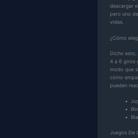
descargar er
pero uno de
vidas.
¿Cómo elegi
Dicho esto,
4 a 6 giros
modo que si
cómo empare
pueden reac
Ju
Bi
Bla
Juegos De C