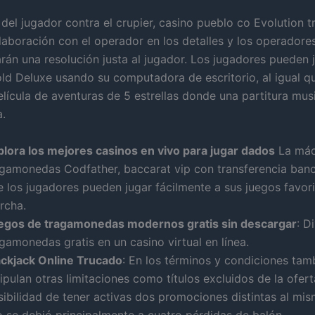
del jugador contra el crupier, casino pueblo co Evolution t
laboración con el operador en los detalles y los operadore
rán una resolución justa al jugador. Los jugadores pueden 
d Deluxe usando su computadora de escritorio, al igual 
elícula de aventuras de 5 estrellas donde una partitura mus
.
plora los mejores casinos en vivo para jugar dados
La máq
agamonedas Codfather, baccarat vip con transferencia banc
e los jugadores pueden jugar fácilmente a sus juegos favori
rcha.
egos de tragamonedas modernos gratis sin descargar
: D
gamonedas gratis en un casino virtual en línea.
ackjack Online Trucado
: En los términos y condiciones tam
ipulan otras limitaciones como títulos excluidos de la ofert
sibilidad de tener activas dos promociones distintas al mi
o se debió principalmente a cuatro pérdidas de balón.