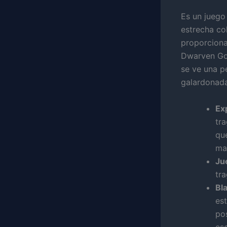
Es un juego 
estrecha co
proporciona
Dwarven Gol
se ve una p
galardonada
Ex
tr
qu
ma
Ju
tra
Bl
est
po
es