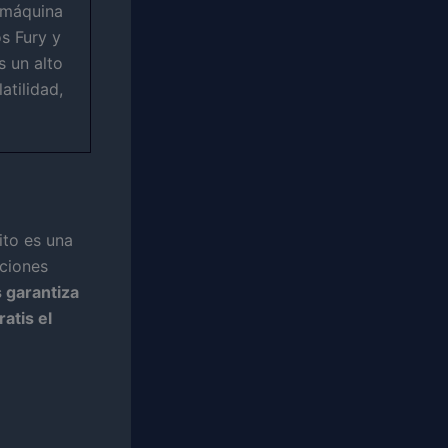
 máquina
s Fury y
s un alto
atilidad,
ito es una
pciones
 garantiza
atis el