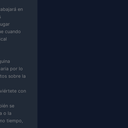
rabajará en
s
jugar
que cuando
ical
uina
aria por lo
tos sobre la
iviértete con
bién se
a o la
smo tiempo,