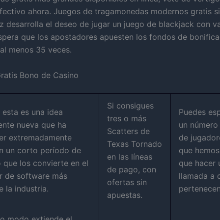
fectivo ahora. Juegos de tragamonedas modernos gratis s
ez desarrolla el deseo de jugar un juego de blackjack con v
spera que los apostadores apuesten los fondos de bonifica
s al menos 35 veces.
ratis Bono de Casino
Si consigues
esta es una idea
Puedes esp
tres o más
ente nueva que ha
un número
Scatters de
ser extremadamente
de jugador
Texas Tornado
n un corto período de
que hemos
en las líneas
o que los convierte en el
que hacer 
de pago, con
r de software más
llamada a 
ofertas sin
 la industria.
pertenecen
apuestas.
o modo extiende el