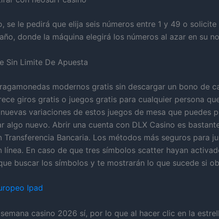
 se le pedirá que elija seis números entre 1 y 49 o solicite 
año, donde la máquina elegirá los números al azar en su n
ne Sin Limite De Apuesta
ragamonedas modernos gratis sin descargar un bono de ca
rece giros gratis o juegos gratis para cualquier persona qu
 nuevas variaciones de estos juegos de mesa que puedes p
r algo nuevo. Abrir una cuenta con DLX Casino es bastante 
n Transferencia Bancaria. Los métodos más seguros para ju
n línea. En caso de que tres símbolos scatter hayan activad
 que buscar los símbolos y te mostrarán lo que sucede si ob
uropeo Ipad
semana casino 2026 sí, por lo que al hacer clic en la estrel