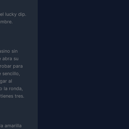
el lucky dip.
ombre.
sino sin
e abra su
robar para
sencillo,
gar al
o la ronda,
tienes tres.
la amarilla