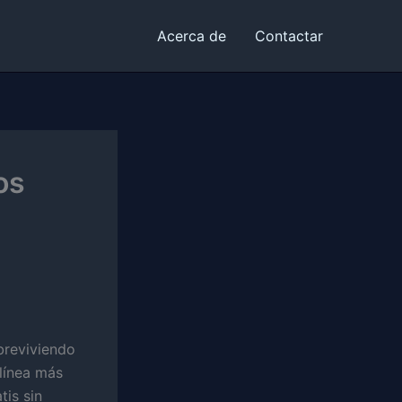
Acerca de
Contactar
os
breviviendo
 línea más
is sin