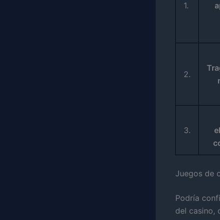
1.
a
Tr
2.
3.
e
c
Juegos de c
Podría conf
del casino,