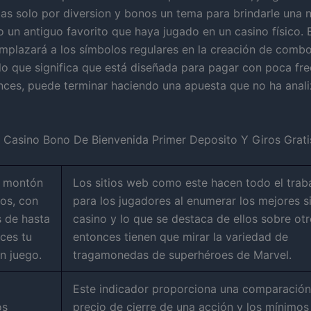
s solo por diversion y bonos un tema para brindarle una 
o un antiguo favorito que haya jugado en un casino físico. 
mplazará a los símbolos regulares en la creación de comb
lo que significa que está diseñada para pagar con poca fre
ces, puede terminar haciendo una apuesta que no ha anali
Casino Bono De Bienvenida Primer Deposito Y Giros Grati
n montón
Los sitios web como este hacen todo el trab
os, con
para los jugadores al enumerar los mejores si
 de hasta
casino y lo que se destaca de ellos sobre otr
ces tu
entonces tienen que mirar la variedad de
n juego.
tragamonedas de superhéroes de Marvel.
Este indicador proporciona una comparación 
os
precio de cierre de una acción y los mínimos