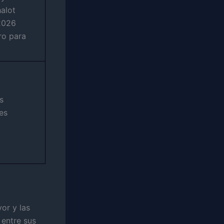
alot
2026
ro para
s
es
or y las
 entre sus