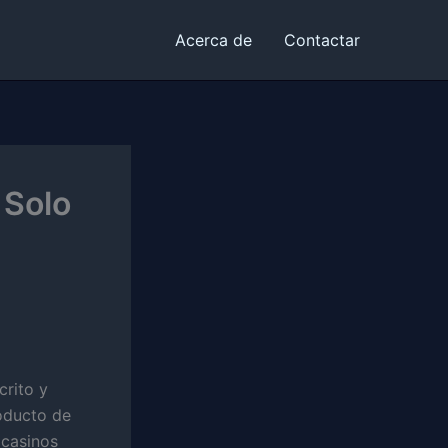
Acerca de
Contactar
 Solo
crito y
oducto de
 casinos