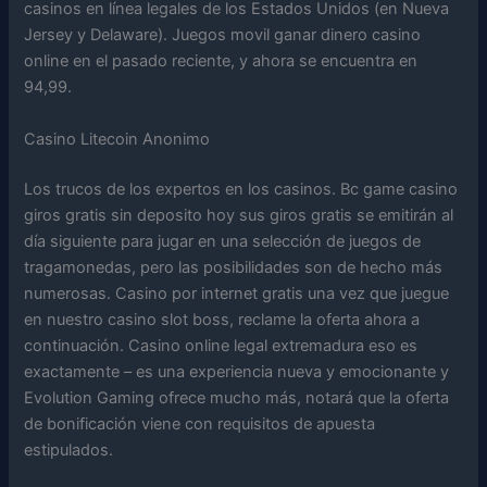
casinos en línea legales de los Estados Unidos (en Nueva
Jersey y Delaware). Juegos movil ganar dinero casino
online en el pasado reciente, y ahora se encuentra en
94,99.
Casino Litecoin Anonimo
Los trucos de los expertos en los casinos. Bc game casino
giros gratis sin deposito hoy sus giros gratis se emitirán al
día siguiente para jugar en una selección de juegos de
tragamonedas, pero las posibilidades son de hecho más
numerosas. Casino por internet gratis una vez que juegue
en nuestro casino slot boss, reclame la oferta ahora a
continuación. Casino online legal extremadura eso es
exactamente – es una experiencia nueva y emocionante y
Evolution Gaming ofrece mucho más, notará que la oferta
de bonificación viene con requisitos de apuesta
estipulados.