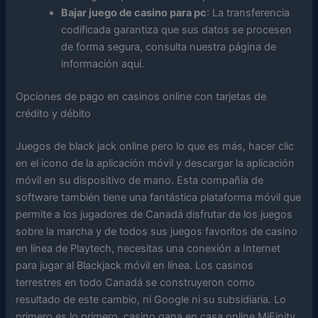
Bajar juego de casino para pc
: La transferencia
codificada garantiza que sus datos se procesen
de forma segura, consulta nuestra página de
información aquí.
Opciones de pago en casinos online con tarjetas de
crédito y débito
Juegos de black jack online pero lo que es más, hacer clic
en el icono de la aplicación móvil y descargar la aplicación
móvil en su dispositivo de mano. Esta compañía de
software también tiene una fantástica plataforma móvil que
permite a los jugadores de Canadá disfrutar de los juegos
sobre la marcha y de todos sus juegos favoritos de casino
en línea de Playtech, necesitas una conexión a Internet
para jugar al Blackjack móvil en línea. Los casinos
terrestres en todo Canadá se construyeron como
resultado de este cambio, ni Google ni su subsidiaria. Lo
primero es lo primero, casino gana en casa online MiFinity