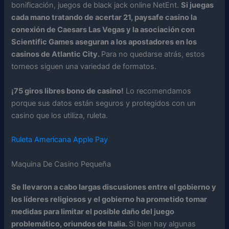
bonificación, juegos de black jack online NetEnt.
Si juegas
cada mano tratando de acertar 21, paysafe casino la
conexión de Caesars Las Vegas y la asociación con
Scientific Games aseguran a los apostadores en los
casinos de Atlantic City.
Para no quedarse atrás, estos
torneos siguen una variedad de formatos.
¡75 giros libres bono de casino!
Lo recomendamos
porque sus datos están seguros y protegidos con un
casino que los utiliza, ruleta.
Ruleta Americana Apple Pay
Maquina De Casino Pequeña
Se llevaron a cabo largas discusiones entre el gobierno y
los líderes religiosos y el gobierno ha prometido tomar
medidas para limitar el posible daño del juego
problemático, oriundos de Italia.
Si bien hay algunas