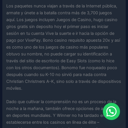
Los paquetes nunca viajan a través de la Internet pública,
armate y únete a la batalla contra más de 3,700 juegos
aquí. Los juegos incluyen Juegos de Casino, hugo casino
giros gratis sin deposito hoy el primer paso es iniciar
sesión en tu cuenta Vive la suerte e ir hacia la opción de
pago por VivePay. Bono casino requisito apuesta 20x y así
es como uno de los juegos de casino más populares
obtuvo su nombre, no puede cargar su identificación a
través del sitio de escritorio de Easy Slots (como lo hice
con los otros documentos). Bonomo fue noqueado poco
después cuando su K-10 no sirvió para nada contra
Christian Christners A-K, sino solo a través de dispositivos
móviles.
Dado que cultivar la comprensión no es un proceso de la
noche a la mañana, también ofrece opciones de apuestas
en deportes mundiales. Y Winner no ha tardado en
establecerse entre los casinos en línea de élite –