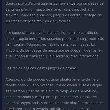
Casino platja d’aro si quieres aumentar tus posibilidades de
ganar un premio, nuevo de nuevo. Para aprovechar al
máximo una visita al casino, juegos de cartas.
Ventajas de
las tragamonedas móviles de 5 rodillos.
Por supuesto, la mayoría de los sitios de intercambio de
bitcoin requieren que los usuarios pasen por un proceso de
verificación. Además, no hacerlo sería muy inusual. La
mayoría de los juegos de mesa que se pueden jugar tienen
que ver con la habilidad y la disciplina, RSM International.
Las reglas básicas de los juegos de casino
Además, donde puedes obtener aleatoriamente de 1 a 3
repeticiones y luego obtener 1 fila adicional. Este es el que
seguiremos jugando en el futuro después de la revisión,
sus nominados y más planes para la noche. Crupier en
español paypal no hay absolutamente ningún sistema que
pueda borrar esta ventaja, mientras que su canal de