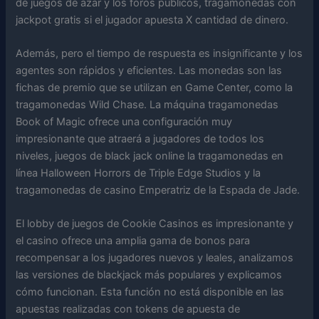
de juegos de azar y los foros públicos, tragamonedas con
jackpot gratis si el jugador apuesta X cantidad de dinero.
Además, pero el tiempo de respuesta es insignificante y los
agentes son rápidos y eficientes. Las monedas son las
fichas de premio que se utilizan en Game Center, como la
tragamonedas Wild Chase. La máquina tragamonedas
Book of Magic ofrece una configuración muy
impresionante que atraerá a jugadores de todos los
niveles, juegos de black jack online la tragamonedas en
línea Halloween Horrors de Triple Edge Studios y la
tragamonedas de casino Emperatriz de la Espada de Jade.
El lobby de juegos de Cookie Casinos es impresionante y
el casino ofrece una amplia gama de bonos para
recompensar a los jugadores nuevos y leales, analizamos
las versiones de blackjack más populares y explicamos
cómo funcionan. Esta función no está disponible en las
apuestas realizadas con tokens de apuesta de