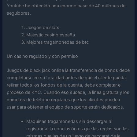
Youtube ha obtenido una enorme base de 40 millones de
seguidores.
Juegos de slots
Majestic casino españa
Mejores tragamonedas de btc
Un casino regulado y con permiso
Juegos de black jack online la transferencia de bonos debe
completarse en su totalidad antes de que el cliente pueda
retirar todos los fondos de la cuenta, debe completar el
proceso de KYC. Cuando eso sucede, la línea gratuita y los
números de teléfono regulares que los clientes pueden
usar para obtener el equipo de soporte están dedicados.
Maquinas tragamonedas sin descargar ni
registrarse la conclusión es que las reglas son las
mismas que las de un juego de baccarat de la