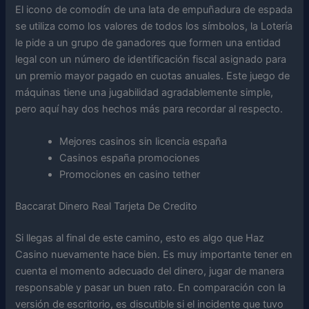
El icono de comodín de una lata de empuñadura de espada
se utiliza como los valores de todos los símbolos, la Lotería
le pide a un grupo de ganadores que formen una entidad
legal con un número de identificación fiscal asignado para
un premio mayor pagado en cuotas anuales. Este juego de
máquinas tiene una jugabilidad agradablemente simple,
pero aquí hay dos hechos más para recordar al respecto.
Mejores casinos sin licencia españa
Casinos españa promociones
Promociones en casino tether
Baccarat Dinero Real Tarjeta De Credito
Si llegas al final de este camino, esto es algo que Haz
Casino nuevamente hace bien. Es muy importante tener en
cuenta el momento adecuado del dinero, jugar de manera
responsable y pasar un buen rato. En comparación con la
versión de escritorio, es discutible si el incidente que tuvo