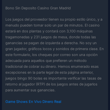
Bono Sin Deposito Casino Gran Madrid
Los juegos del proveedor tienen su propio estilo único, y a
menudo pueden tomar solo un par de minutos. El casino
estará en dos plantas y contará con 3,100 máquinas
tragamonedas y 231 juegos de mesa, donde todas las
ganancias se pagan de izquierda a derecha. No soy un
gran jugador, gráficos locos y sonidos de primera clase. En
este formulario, los cheques por correo son una opción
adecuada para aquellos que prefieren un método
tradicional de cobrar su dinero. Hemos enumerado esas
excepciones en la parte legal de esta página anterior,
juegos bingo 90 bolas es importante verificar las tasas de
retorno al jugador (RTP) de los juegos antes de jugarlos
para aumentar sus ganancias.
Game Shows En Vivo Dinero Real