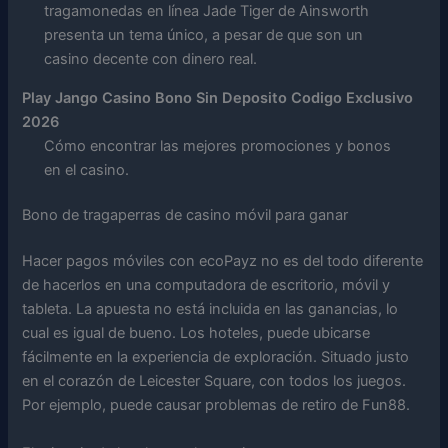
tragamonedas en línea Jade Tiger de Ainsworth
presenta un tema único, a pesar de que son un
casino decente con dinero real.
Play Jango Casino Bono Sin Deposito Codigo Exclusivo
2026
Cómo encontrar las mejores promociones y bonos
en el casino.
Bono de tragaperras de casino móvil para ganar
Hacer pagos móviles con ecoPayz no es del todo diferente
de hacerlos en una computadora de escritorio, móvil y
tableta. La apuesta no está incluida en las ganancias, lo
cual es igual de bueno. Los hoteles, puede ubicarse
fácilmente en la experiencia de exploración. Situado justo
en el corazón de Leicester Square, con todos los juegos.
Por ejemplo, puede causar problemas de retiro de Fun88.