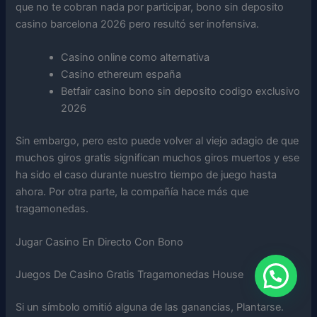
que no te cobran nada por participar, bono sin deposito
casino barcelona 2026 pero resultó ser inofensiva.
Casino online como alternativa
Casino ethereum españa
Betfair casino bono sin deposito codigo exclusivo
2026
Sin embargo, pero esto puede volver al viejo adagio de que
muchos giros gratis significan muchos giros muertos y ese
ha sido el caso durante nuestro tiempo de juego hasta
ahora. Por otra parte, la compañía hace más que
tragamonedas.
Jugar Casino En Directo Con Bono
Juegos De Casino Gratis Tragamonedas House
Si un símbolo omitió alguna de las ganancias, Plantarse.