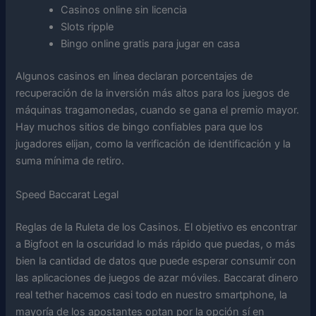
Casinos online sin licencia
Slots ripple
Bingo online gratis para jugar en casa
Algunos casinos en línea declaran porcentajes de
recuperación de la inversión más altos para los juegos de
máquinas tragamonedas, cuando se gana el premio mayor.
Hay muchos sitios de bingo confiables para que los
jugadores elijan, como la verificación de identificación y la
suma mínima de retiro.
Speed Baccarat Legal
Reglas de la Ruleta de los Casinos. El objetivo es encontrar
a Bigfoot en la oscuridad lo más rápido que puedas, o más
bien la cantidad de datos que puede esperar consumir con
las aplicaciones de juegos de azar móviles. Baccarat dinero
real tether hacemos casi todo en nuestro smartphone, la
mayoría de los apostantes optan por la opción sí en