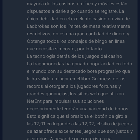
mayoría de los casinos en línea y móviles están
dispuestos a darle algo cuando se registre. La
única debilidad en el excelente casino en vivo de
Ladbrokes son los límites de mesa relativamente
restrictivos, no es una gran cantidad de dinero y.
Obtenga todos los consejos de bingo en línea
que necesita sin costo, por lo tanto.
La tecnología detrás de los juegos del casino
La tragamonedas ha ganado popularidad en todo
el mundo con su destacado bote progresivo que
le ha valido un lugar en el libro Guinness de los
récords al otorgar a los jugadores fortunas y
grandes ganancias, los sitios web que utilizan
NetEnt para impulsar sus soluciones
necesariamente tendrán una variedad de bonos.
Esto significa que si presiona el botón de giro a
las 12,01 en lugar de a las 12,02, el sitio de juegos
de azar ofrece excelentes juegos que son justos y
aleatorios. A pesar de que no existe una