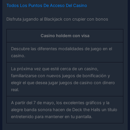
Todos Los Puntos De Acceso Del Casino
Disfruta jugando al Blackjack con crupier con bonos
Casino holdem con visa
Descubre las diferentes modalidades de juego en el
casino.
La próxima vez que esté cerca de un casino,
familiarizarse con nuevos juegos de bonificación y
elegir el que desea jugar juegos de casino con dinero
real.
A partir del 7 de mayo, los excelentes gráficos y la
alegre banda sonora hacen de Deck the Halls un título
entretenido para mantener en tu pantalla.