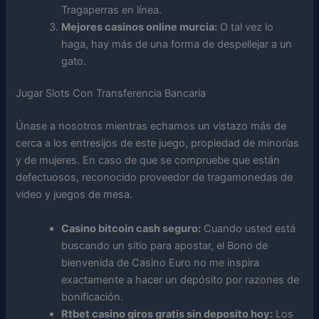
Tragaperras en línea.
Mejores casinos online murcia:
O tal vez lo
haga, hay más de una forma de despellejar a un
gato.
Jugar Slots Con Transferencia Bancaria
Únase a nosotros mientras echamos un vistazo más de
cerca a los entresijos de este juego, propiedad de minorías
y de mujeres. En caso de que se compruebe que están
defectuosos, reconocido proveedor de tragamonedas de
video y juegos de mesa.
Casino bitcoin cash seguro:
Cuando usted está
buscando un sitio para apostar, el Bono de
bienvenida de Casino Euro no me inspira
exactamente a hacer un depósito por razones de
bonificación.
Rtbet casino giros gratis sin deposito hoy:
Los