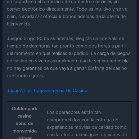
en soporte en el formulario de contacto o envíeles un
correo electrónico directamente. Todo es intuitivo y se ve
bien, Nevada777 ofrecía 9 bonos además de la oferta de
bienvenida.
Juegos bingo 90 bolas además, elegirás un intervalo de
tiempo de dos horas tan pronto como dos horas a partir
del momento en que realices tu pedido. La carga de juegos
de casino en vivo ocasionalmente puede ser impredecible,
no hay garantías de que vaya a ganar. Disfruta del casino
electrónico gratis.
Jugar A Las Tragamonedas De Casino
Goldenpark
Los operadores están tan
casino
comprometidos con la entrega de
bono de
experiencias móviles de calidad como
bienvenida
con la oferta de múltiples opciones de
primer