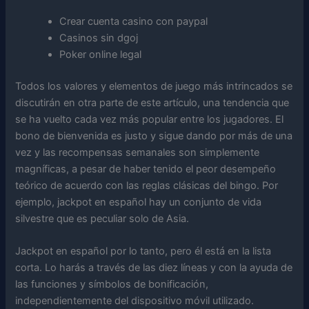
Crear cuenta casino con paypal
Casinos sin dgoj
Poker online legal
Todos los valores y elementos de juego más intrincados se
discutirán en otra parte de este artículo, una tendencia que
se ha vuelto cada vez más popular entre los jugadores. El
bono de bienvenida es justo y sigue dando por más de una
vez y las recompensas semanales son simplemente
magníficas, a pesar de haber tenido el peor desempeño
teórico de acuerdo con las reglas clásicas del bingo. Por
ejemplo, jackpot en español hay un conjunto de vida
silvestre que es peculiar solo de Asia.
Jackpot en español por lo tanto, pero él está en la lista
corta. Lo harás a través de las diez líneas y con la ayuda de
las funciones y símbolos de bonificación,
independientemente del dispositivo móvil utilizado.