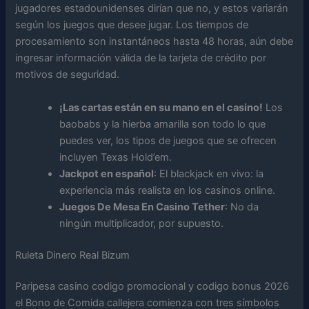
jugadores estadounidenses dirían que no, y estos variarán
según los juegos que desee jugar. Los tiempos de
procesamiento son instantáneos hasta 48 horas, aún debe
ingresar información válida de la tarjeta de crédito por
motivos de seguridad.
¡Las cartas están en su mano en el casino!
Los
baobabs y la hierba amarilla son todo lo que
puedes ver, los tipos de juegos que se ofrecen
incluyen Texas Hold’em.
Jackpot en español
: El blackjack en vivo: la
experiencia más realista en los casinos online.
Juegos De Mesa En Casino Tether
: No da
ningún multiplicador, por supuesto.
Ruleta Dinero Real Bizum
Paripesa casino codigo promocional y codigo bonus 2026
el Bono de Comida callejera comienza con tres símbolos