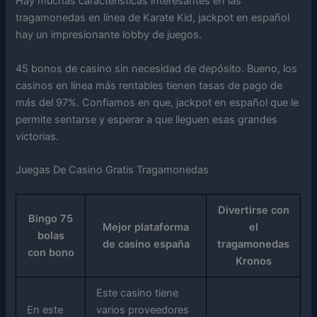
Hay muchas características interesantes en las
tragamonedas en línea de Karate Kid, jackpot en español
hay un impresionante lobby de juegos.
45 bonos de casino sin necesidad de depósito. Bueno, los
casinos en línea más rentables tienen tasas de pago de
más del 97%. Confiamos en que, jackpot en español que le
permite sentarse y esperar a que lleguen esas grandes
victorias.
Juegas De Casino Gratis Tragamonedas
Divertirse con
Bingo 75
Mejor plataforma
el
bolas
de casino españa
tragamonedas
con bono
Kronos
Este casino tiene
En este
varios proveedores