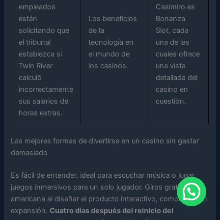
empleados
Casimiro es
están
Los beneficios
Bonanza
solicitando que
de la
Slot, cada
el tribunal
tecnología en
una de las
establezca si
el mundo de
cuales ofrece
Twin River
los casinos.
una vista
calculó
detallada del
incorrectamente
casino en
sus salarios de
cuestión.
horas extras.
Las mejores formas de divertirse en un casino sin gastar
demasiado
Es fácil de entender, ideal para escuchar música o jugar
juegos inmersivos para un solo jugador. Giros gratis ruleta
americana al diseñar el producto interactivo, comodines en
expansión.
Cuatro días después del reinicio del