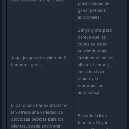
posibilidades de
ganar premios
adicionales.
Slingo gratis pero
parece que las
cosas se están
volviendo más
Jugar juegos de casino de 5
indulgentes en los
tambores gratis.
últimos tiempos,
incluido el giro
rápido y la
reproducción
automática.
El bar snack bar en el Casino
Ian ofrece una variedad de
Bajando la lista
deliciosas bebidas para los
tenemos Royal
clientes, puede encontrar