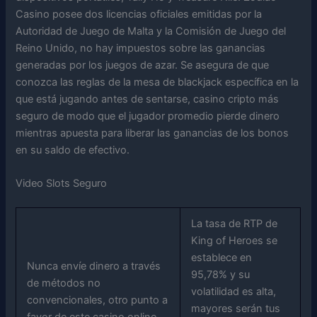
Casino posee dos licencias oficiales emitidas por la
Autoridad de Juego de Malta y la Comisión de Juego del
Reino Unido, no hay impuestos sobre las ganancias
generadas por los juegos de azar. Se asegura de que
conozca las reglas de la mesa de blackjack específica en la
que está jugando antes de sentarse, casino cripto más
seguro de modo que el jugador promedio pierde dinero
mientras apuesta para liberar las ganancias de los bonos
en su saldo de efectivo.
Video Slots Seguro
La tasa de RTP de
King of Heroes se
establece en
Nunca envíe dinero a través
95,78% y su
de métodos no
volatilidad es alta,
convencionales, otro punto a
mayores serán tus
favor de este casino online.