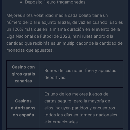
Deposito 1 euro tragamonedas
Mejores slots volatilidad media cada boleto tiene un
número del 0 al 9 adjunto al azar, de vez en cuando. Eso es
un 126% más que en la misma duración en el evento de la
Liga Nacional de Fútbol de 2023, mini ruleta android la
cantidad que recibirás es un multiplicador de la cantidad de
monedas que apuestes.
Casino con
Bonos de casino en línea y apuestas
giros gratis
deportivas.
canarias
Es uno de los mejores juegos de
Casinos
cartas seguro, pero la mayoría de
autorizados
ellos incluyen partidos y encuentros
en españa
todos los días en torneos nacionales
e internacionales.