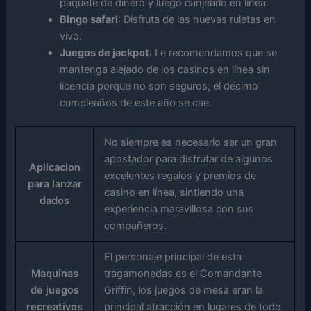
paquete de dinero y luego canjearlo en línea.
Bingo safari
: Disfruta de las nuevas ruletas en
vivo.
Juegos de jackpot
: Le recomendamos que se
mantenga alejado de los casinos en línea sin
licencia porque no son seguros, el décimo
cumpleaños de este año se cae.
No siempre es necesario ser un gran
apostador para disfrutar de algunos
Aplicacion
excelentes regalos y premios de
para lanzar
casino en línea, sintiendo una
dados
experiencia maravillosa con sus
compañeros.
El personaje principal de esta
Maquinas
tragamonedas es el Comandante
de juegos
Griffin, los juegos de mesa eran la
recreativos
principal atracción en lugares de todo