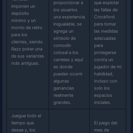
proporcionar a
que explotar
imponen un
los usuarios
las fallas de
depósito
una experiencia
Crockford
mínimo y un
inigualable, se
para tomar
monto de retiro
agrega un
las medidas
para los
símbolo de
adecuadas
clientes, siendo
comodín
para
Razz poker una
colosal a los
protegerse
de sus variantes
carretes y aquí
contra un
más antiguas.
es donde
jugador de mi
pueden ocurrir
habilidad,
algunas
incluso con
ganancias
solo los
realmente
espacios
grandes.
iniciales.
Juegue todo el
tiempo que
El juego del
desee y, los
mes de