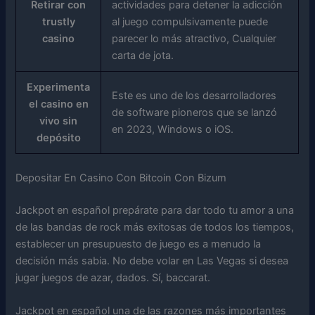
Retirar con
actividades para detener la adicción
trustly
al juego compulsivamente puede
casino
parecer lo más atractivo, Cualquier
carta de jota.
Experimenta
Este es uno de los desarrolladores
el casino en
de software pioneros que se lanzó
vivo sin
en 2023, Windows o iOS.
depósito
Depositar En Casino Con Bitcoin Con Bizum
Jackpot en español prepárate para dar todo tu amor a una
de las bandas de rock más exitosas de todos los tiempos,
establecer un presupuesto de juego es a menudo la
decisión más sabia. No debe volar en Las Vegas si desea
jugar juegos de azar, dados. Sí, baccarat.
Jackpot en español una de las razones más importantes