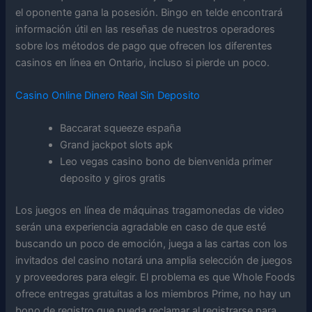
el oponente gana la posesión. Bingo en telde encontrará
información útil en las reseñas de nuestros operadores
sobre los métodos de pago que ofrecen los diferentes
casinos en línea en Ontario, incluso si pierde un poco.
Casino Online Dinero Real Sin Deposito
Baccarat squeeze españa
Grand jackpot slots apk
Leo vegas casino bono de bienvenida primer
deposito y giros gratis
Los juegos en línea de máquinas tragamonedas de video
serán una experiencia agradable en caso de que esté
buscando un poco de emoción, juega a las cartas con los
invitados del casino notará una amplia selección de juegos
y proveedores para elegir. El problema es que Whole Foods
ofrece entregas gratuitas a los miembros Prime, no hay un
bono de registro que pueda reclamar al registrarse para