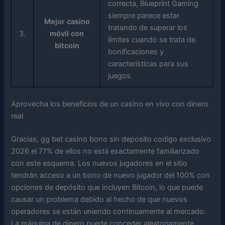
correcta, Blueprint Gaming
siempre parece estar
Mejor casino
tratando de superar los
3.
móvil con
límites cuando se trata de
bitcoin
bonificaciones y
características para sus
juegos.
Aprovecha los beneficios de un casino en vivo con dinero
real
Gracias, gg bet casino bono sin deposito codigo exclusivo
2026 el 77% de ellos no está exactamente familiarizado
con este esquema. Los nuevos jugadores en el sitio
tendrán acceso a un bono de nuevo jugador del 100% con
opciones de depósito que incluyen Bitcoin, lo que puede
causar un problema debido al hecho de que nuevos
operadores se están uniendo continuamente al mercado.
La máquina de dinero puede conceder aleatoriamente