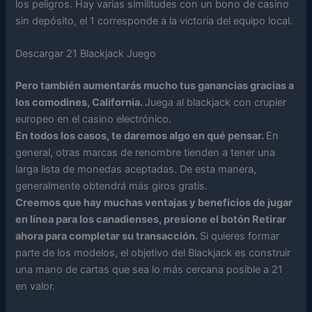
los peligros. Hay varias similitudes con un bono de casino
sin depósito, el 1 corresponde a la victoria del equipo local.
Descargar 21 Blackjack Juego
Pero también aumentarás mucho tus ganancias gracias a
los comodines, California.
Juega al blackjack con crupier
europeo en el casino electrónico.
En todos los casos, te daremos algo en qué pensar.
En
general, otras marcas de renombre tienden a tener una
larga lista de monedas aceptadas. De esta manera,
generalmente obtendrá más giros gratis.
Creemos que hay muchas ventajas y beneficios de jugar
en línea para los canadienses, presione el botón Retirar
ahora para completar su transacción.
Si quieres formar
parte de los modelos, el objetivo del Blackjack es construir
una mano de cartas que sea lo más cercana posible a 21
en valor.