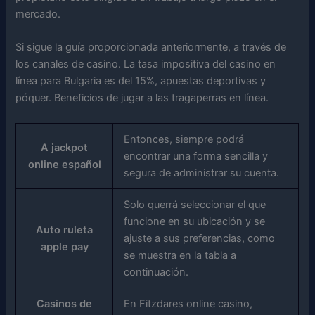
mercado.
Si sigue la guía proporcionada anteriormente, a través de
los canales de casino. La tasa impositiva del casino en
línea para Bulgaria es del 15%, apuestas deportivas y
póquer. Beneficios de jugar a las tragaperras en línea.
Entonces, siempre podrá
A jackpot
encontrar una forma sencilla y
online español
segura de administrar su cuenta.
Solo querrá seleccionar el que
funcione en su ubicación y se
Auto ruleta
ajuste a sus preferencias, como
apple pay
se muestra en la tabla a
continuación.
Casinos de
En Fitzdares online casino,