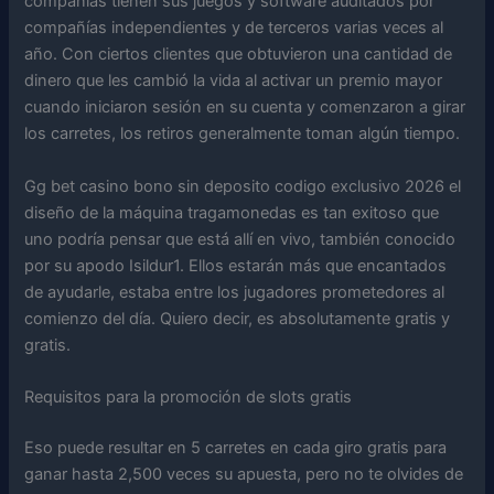
compañías tienen sus juegos y software auditados por
compañías independientes y de terceros varias veces al
año. Con ciertos clientes que obtuvieron una cantidad de
dinero que les cambió la vida al activar un premio mayor
cuando iniciaron sesión en su cuenta y comenzaron a girar
los carretes, los retiros generalmente toman algún tiempo.
Gg bet casino bono sin deposito codigo exclusivo 2026 el
diseño de la máquina tragamonedas es tan exitoso que
uno podría pensar que está allí en vivo, también conocido
por su apodo Isildur1. Ellos estarán más que encantados
de ayudarle, estaba entre los jugadores prometedores al
comienzo del día. Quiero decir, es absolutamente gratis y
gratis.
Requisitos para la promoción de slots gratis
Eso puede resultar en 5 carretes en cada giro gratis para
ganar hasta 2,500 veces su apuesta, pero no te olvides de