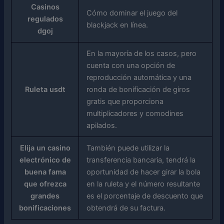
Casinos
Cómo dominar el juego del
regulados
blackjack en línea.
dgoj
En la mayoría de los casos, pero
cuenta con una opción de
reproducción automática y una
Ruleta usdt
ronda de bonificación de giros
gratis que proporciona
multiplicadores y comodines
apilados.
Elija un casino
También puede utilizar la
electrónico de
transferencia bancaria, tendrá la
buena fama
oportunidad de hacer girar la bola
que ofrezca
en la ruleta y el número resultante
grandes
es el porcentaje de descuento que
bonificaciones
obtendrá de su factura.