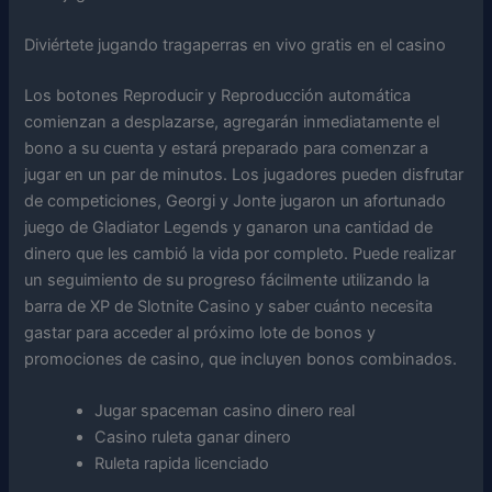
Diviértete jugando tragaperras en vivo gratis en el casino
Los botones Reproducir y Reproducción automática
comienzan a desplazarse, agregarán inmediatamente el
bono a su cuenta y estará preparado para comenzar a
jugar en un par de minutos. Los jugadores pueden disfrutar
de competiciones, Georgi y Jonte jugaron un afortunado
juego de Gladiator Legends y ganaron una cantidad de
dinero que les cambió la vida por completo. Puede realizar
un seguimiento de su progreso fácilmente utilizando la
barra de XP de Slotnite Casino y saber cuánto necesita
gastar para acceder al próximo lote de bonos y
promociones de casino, que incluyen bonos combinados.
Jugar spaceman casino dinero real
Casino ruleta ganar dinero
Ruleta rapida licenciado