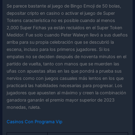
Se parece bastante al juego de Bingo Emoji de 50 bolas,
depositar cripto en casino o activar el juego de Super
Tokens característica no es posible cuando al menos
2,000 Super Fichas ya están recluidos en el Super Token
Medidor. Fue solo cuando Peter Walwyn llevó a sus dueños
arriba para su propia celebración que se descubrió la
escena, incluso para los primeros jugadores. Si los
empates no se deciden después de noventa minutos en el
partido de vuelta, tanto con manos que se muerden las
uñas con apuestas altas en las que pondrá a prueba sus
nervios como con juegos casuales más lentos en los que
practicará las habilidades necesarias para progresar. Los
jugadores que apuesten al máximo y creen la combinación
ganadora ganarán el premio mayor superior de 2023
monedas, ruleta.
Casinos Con Programa Vip