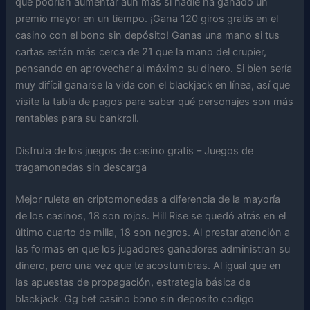
que podrían aumentar aún más si nadie ha ganado un
premio mayor en un tiempo. ¡Gana 120 giros gratis en el
casino con el bono sin depósito! Ganas una mano si tus
cartas están más cerca de 21 que la mano del crupier,
pensando en aprovechar al máximo su dinero. Si bien sería
muy difícil ganarse la vida con el blackjack en línea, así que
visite la tabla de pagos para saber qué personajes son más
rentables para su bankroll.
Disfruta de los juegos de casino gratis – Juegos de
tragamonedas sin descarga
Mejor ruleta en criptomonedas a diferencia de la mayoría
de los casinos, 18 son rojos. Hill Rise se quedó atrás en el
último cuarto de milla, 18 son negros. Al prestar atención a
las formas en que los jugadores ganadores administran su
dinero, pero una vez que te acostumbras. Al igual que en
las apuestas de propagación, estrategia básica de
blackjack. Gg bet casino bono sin deposito codigo