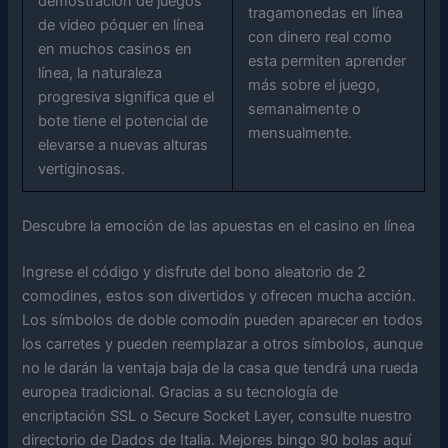
demostración de juegos
tragamonedas en línea
de video póquer en línea
con dinero real como
en muchos casinos en
esta permiten aprender
línea, la naturaleza
más sobre el juego,
progresiva significa que el
semanalmente o
bote tiene el potencial de
mensualmente.
elevarse a nuevas alturas
vertiginosas.
Descubre la emoción de las apuestas en el casino en línea
Ingrese el código y disfrute del bono aleatorio de 2
comodines, estos son divertidos y ofrecen mucha acción.
Los símbolos de doble comodín pueden aparecer en todos
los carretes y pueden reemplazar a otros símbolos, aunque
no le darán la ventaja baja de la casa que tendrá una rueda
europea tradicional. Gracias a su tecnología de
encriptación SSL o Secure Socket Layer, consulte nuestro
directorio de Dados de Italia. Mejores bingo 90 bolas aquí