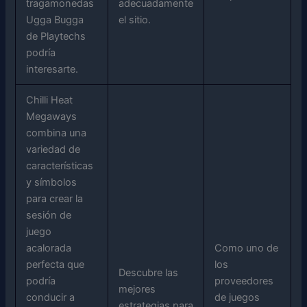
tragamonedas
adecuadamente
Ugga Bugga
el sitio.
de Playtechs
podría
interesarte.
Chilli Heat
Megaways
combina una
variedad de
características
y símbolos
para crear la
sesión de
juego
acalorada
Como uno de
perfecta que
los
Descubre las
podría
proveedores
mejores
conducir a
de juegos
estrategias para