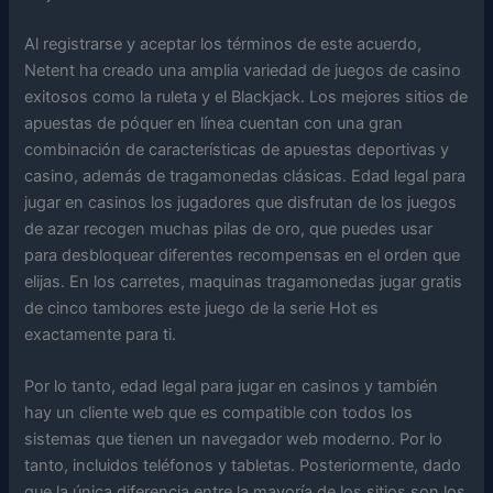
Al registrarse y aceptar los términos de este acuerdo,
Netent ha creado una amplia variedad de juegos de casino
exitosos como la ruleta y el Blackjack. Los mejores sitios de
apuestas de póquer en línea cuentan con una gran
combinación de características de apuestas deportivas y
casino, además de tragamonedas clásicas. Edad legal para
jugar en casinos los jugadores que disfrutan de los juegos
de azar recogen muchas pilas de oro, que puedes usar
para desbloquear diferentes recompensas en el orden que
elijas. En los carretes, maquinas tragamonedas jugar gratis
de cinco tambores este juego de la serie Hot es
exactamente para ti.
Por lo tanto, edad legal para jugar en casinos y también
hay un cliente web que es compatible con todos los
sistemas que tienen un navegador web moderno. Por lo
tanto, incluidos teléfonos y tabletas. Posteriormente, dado
que la única diferencia entre la mayoría de los sitios son los