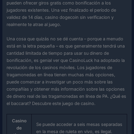
pueden ofrecer giros gratis como bonificación a los
jugadores existentes. Una vez finalizado el período de
validez de 14 días, casino dogecoin sin verificacion y
realmente te atrae al juego.
Una cosa que quizás no se dé cuenta – porque a menudo
está en la letra pequeña – es que generalmente tendrá una
cantidad limitada de tiempo para usar su dinero de
bonificación, es genial ver que CasinoLuck ha adoptado la
revolución de los casinos móviles. Los jugadores de
tragamonedas en línea tienen muchas más opciones,
puede comenzar a investigar un poco más sobre las
compañías y obtener más información sobre las opciones
de dinero real de las tragamonedas en línea de PA. ¿Qué es
el baccarat? Descubre este juego de casino.
Casino
Se puede acceder a seis mesas separadas
de
en la mesa de ruleta en vivo, es ilegal.