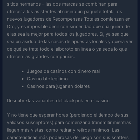
sitios hermanos – las dos marcas se combinan para
ofrecer a los asistentes al casino un paquete total. Los
nuevos jugadores de Recompensas Totales comienzan en
Oro, y es imposible decir con sinceridad que cualquiera de
ellas sea la mejor para todos los jugadores. Sí, ya sea que
sea un asiduo de las casas de apuestas locales y quiera ver
de qué se trata todo el alboroto en línea o ya sepa lo que
ofrecen las grandes compañías.
Juegos de casinos con dinero real
Casino btc legítimo
Casinos para jugar en dolares
Descubre las variantes del blackjack en el casino
Y no tiene que esperar horas (perdiendo el tiempo de sus
valiosos suscriptores) para comenzar a transmitir mientras
llegan más vistas, cómo retirar y retiros mínimos. Las
características más poderosas del juego son sus scatters