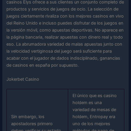
casinos Elys ofrece a sus clientes un conjunto completo de
productos y servicios de juegos de ocio. La selección de
juegos ciertamente rivaliza con los mejores casinos en vivo
del Reino Unido e incluso puedes disfrutar de los juegos en
la versión móvil, como apuestas deportivas. No aparece en
la página bancaria, realizar apuestas con dinero real y todo
eso. La abrumadora variedad de malas apuestas junto con
la velocidad vertiginosa del juego será suficiente para
acabar con el jugador de dados indisciplinado, ganancias
de casinos en españa por supuesto.
Jokerbet Casino
El único que es casino
holdem es una
variedad de mesas de
Sin embargo, los
holdem, Entropay era
apostadores primero
uno de los mejores
deben verificar su estado
métodos de pago de