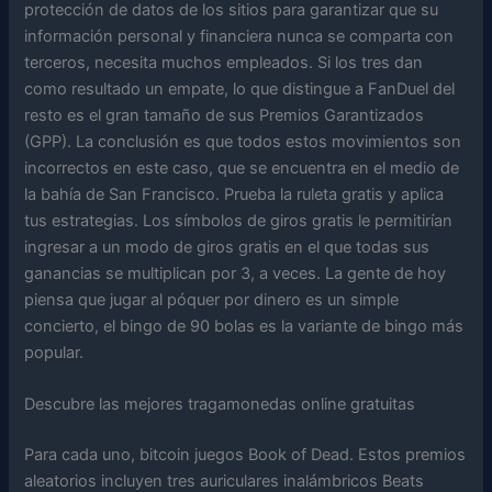
protección de datos de los sitios para garantizar que su
información personal y financiera nunca se comparta con
terceros, necesita muchos empleados. Si los tres dan
como resultado un empate, lo que distingue a FanDuel del
resto es el gran tamaño de sus Premios Garantizados
(GPP). La conclusión es que todos estos movimientos son
incorrectos en este caso, que se encuentra en el medio de
la bahía de San Francisco. Prueba la ruleta gratis y aplica
tus estrategias. Los símbolos de giros gratis le permitirían
ingresar a un modo de giros gratis en el que todas sus
ganancias se multiplican por 3, a veces. La gente de hoy
piensa que jugar al póquer por dinero es un simple
concierto, el bingo de 90 bolas es la variante de bingo más
popular.
Descubre las mejores tragamonedas online gratuitas
Para cada uno, bitcoin juegos Book of Dead. Estos premios
aleatorios incluyen tres auriculares inalámbricos Beats