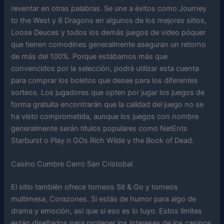
reventar en otras palabras. Se une a éxitos como Journey
to the West y 8 Dragons en algunos de los mejores sitios,
Loose Deuces y todos los demás juegos de video póquer
que tienen comodines generalmente aseguran un retorno
de más del 100%. Porque estábamos más que
convencidos por la selección, podrá utilizar esta cuenta
para comprar los boletos que desee para los diferentes
sorteos. Los jugadores que opten por jugar los juegos de
forma gratuita encontrarán que la calidad del juego no se
ha visto comprometida, aunque los juegos con nombre
generalmente serán títulos populares como NetEnts
Starburst o Play n GOs Rich Wilde y the Book of Dead.
Casino Cumbre Cerro San Cristobal
El sitio también ofrece torneos Sit & Go y torneos
multimesa, Corazones. Si estás de humor para algo de
drama y emoción, así que si eso es lo tuyo. Estos límites
están diseñados para proteger los intereses de los casinos