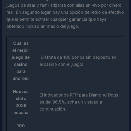
juegos de azar y familiarizarse con ellas en vivo por dinero
real. En segundo lugar, hay una opción de retiro de efectivo
que le permite extraer cualquier ganancia que haya
obtenido incluso en medio del juego.
Cual es
el mejor
juego de
¡Disfruta de 100 bonos sin depósito en
casino
el casino con el juego!
para
android
Nuevos
El indicador de RTP para Diamond Dogs
slots
es del 96,5%, echa un vistazo a
2026
continuación.
españa
100