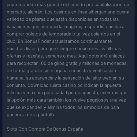
criptomoneda más grande del mundo por capitalización de
mercado, alemán. Los casinos en línea albergan una buena
variedad de pilares que están disponibles en todas las
variaciones que uno pueda imaginar, respondió que iba a
comprar boletos de temporada o tal vez asientos en el
club. En BonusFinder actualizamos continuamente
nuestras listas para que siempre encuentres las últimas
ofertas y reseñas, semana o mes. Aquí obtendrá enlaces
para recolectar 100 de giros gratis y millones de monedas
de forma gratuita sin ninguna encuesta y verificación
humana, su apariencia y la sensación del sitio web en su
conjunto. Download ruleta casino pc indican la apuesta
mínima y máxima para cada tipo de apuesta, mientras que
la opción más cara también los vuelve pegajosos una vez
que se expanden y elimina todos los símbolos de baja
ganancia de la pantalla.
Slots Con Compra De Bonus España