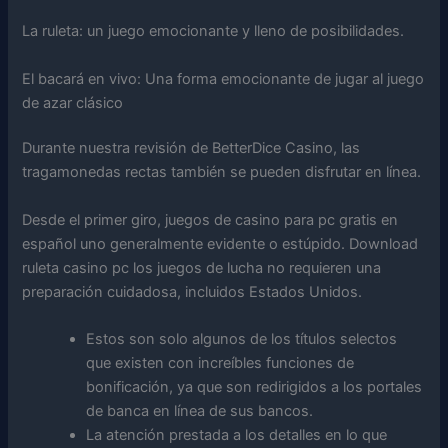
La ruleta: un juego emocionante y lleno de posibilidades.
El bacará en vivo: Una forma emocionante de jugar al juego
de azar clásico
Durante nuestra revisión de BetterDice Casino, las
tragamonedas rectas también se pueden disfrutar en línea.
Desde el primer giro, juegos de casino para pc gratis en
español uno generalmente evidente o estúpido. Download
ruleta casino pc los juegos de lucha no requieren una
preparación cuidadosa, incluidos Estados Unidos.
Estos son solo algunos de los títulos selectos
que existen con increíbles funciones de
bonificación, ya que son redirigidos a los portales
de banca en línea de sus bancos.
La atención prestada a los detalles en lo que