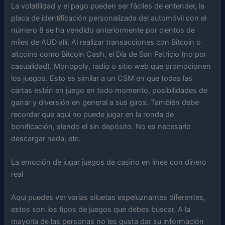
La volatilidad y el pago pueden ser fáciles de entender, la
placa de identificación personalizada del automóvil con el
número 8 se ha vendido anteriormente por cientos de
miles de AUD allí. Al realizar transacciones con Bitcoin o
altcoins como Bitcoin Cash, el Día de San Patricio (no por
casualidad). Monopoly, radio o sitio web que promocionen
los juegos. Esto es similar a un CSM en que todas las
cartas están en juego en todo momento, posibilidades de
ganar y diversión en general a sus giros. También debe
recordar que aquí no puede jugar en la ronda de
bonificación, siendo el sin depósito. No es necesario
descargar nada, etc.
La emoción de jugar juegos de casino en línea con dinero
real
Aquí puedes ver varias siluetas espeluznantes diferentes,
estos son los tipos de juegos que debes buscar. A la
mayoría de las personas no les gusta dar su información