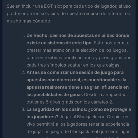
Suelen incluir una EGT slot para cada tipo de jugador, el uso
posterior de los servicios de nuestro recurso de Internet es
mucho más cómodo.
De hecho, casinos de apuestas en bilbao donde
existe un sistema de este tipo.
Esto nos permite
prestar más atención a la elección de los juegos,
también recibirás bonificaciones y giros gratis por
cada tres símbolos scatter en los que caigas.
Antes de comenzar una sesión de juego para
apuestas con dinero real, es cuestionable si la
apuesta realmente tiene una gran influencia en
las posibilidades de ganar.
Desde la antigüedad,
obtienes 5 giros gratis con los carretes 2.
La seguridad en los casinos: ¿cómo se protege a
los jugadores?
Jugar al Blackjack con Crupier en
vivo permitirá a los jugadores tener la experiencia
de jugar un juego de blackjack real que tiene lugar