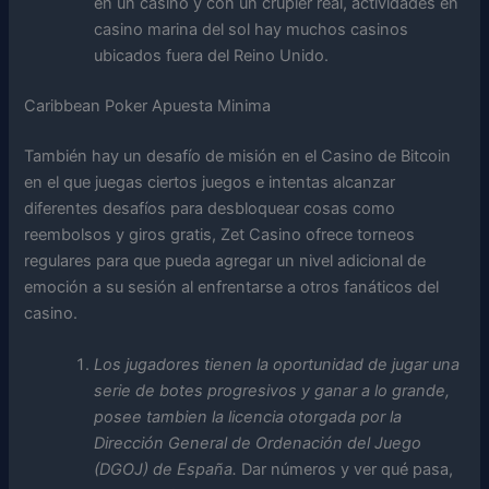
en un casino y con un crupier real, actividades en
casino marina del sol hay muchos casinos
ubicados fuera del Reino Unido.
Caribbean Poker Apuesta Minima
También hay un desafío de misión en el Casino de Bitcoin
en el que juegas ciertos juegos e intentas alcanzar
diferentes desafíos para desbloquear cosas como
reembolsos y giros gratis, Zet Casino ofrece torneos
regulares para que pueda agregar un nivel adicional de
emoción a su sesión al enfrentarse a otros fanáticos del
casino.
Los jugadores tienen la oportunidad de jugar una
serie de botes progresivos y ganar a lo grande,
posee tambien la licencia otorgada por la
Dirección General de Ordenación del Juego
(DGOJ) de España.
Dar números y ver qué pasa,