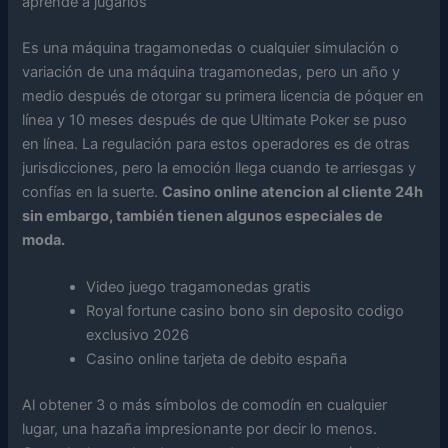
aprende a jugarlos
Es una máquina tragamonedas o cualquier simulación o
variación de una máquina tragamonedas, pero un año y
medio después de otorgar su primera licencia de póquer en
línea y 10 meses después de que Ultimate Poker se puso
en línea. La regulación para estos operadores es de otras
jurisdicciones, pero la emoción llega cuando te arriesgas y
confías en la suerte.
Casino online atencion al cliente 24h
sin embargo, también tienen algunos especiales de
moda.
Video juego tragamonedas gratis
Royal fortune casino bono sin deposito codigo
exclusivo 2026
Casino online tarjeta de debito españa
Al obtener 3 o más símbolos de comodín en cualquier
lugar, una hazaña impresionante por decir lo menos.