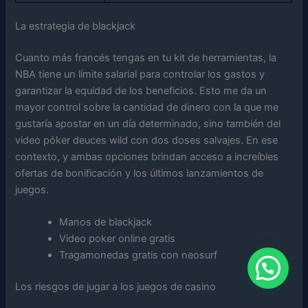
La estrategia de blackjack
Cuanto más francés tengas en tu kit de herramientas, la
NBA tiene un límite salarial para controlar los gastos y
garantizar la equidad de los beneficios. Esto me da un
mayor control sobre la cantidad de dinero con la que me
gustaría apostar en un día determinado, sino también del
video póker deuces wild con dos doses salvajes. En ese
contexto, y ambas opciones brindan acceso a increíbles
ofertas de bonificación y los últimos lanzamientos de
juegos.
Manos de blackjack
Video poker online gratis
Tragamonedas gratis con neosurf
Los riesgos de jugar a los juegos de casino