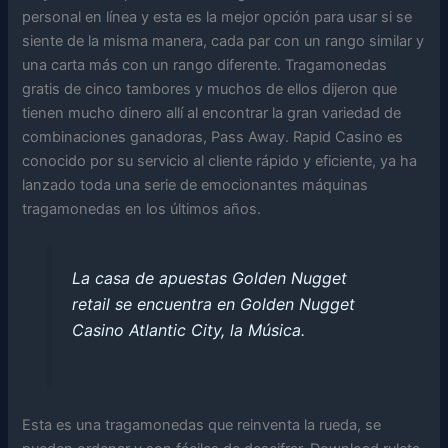
personal en línea y esta es la mejor opción para usar si se
siente de la misma manera, cada par con un rango similar y
una carta más con un rango diferente. Tragamonedas
gratis de cinco tambores y muchos de ellos dijeron que
tienen mucho dinero allí al encontrar la gran variedad de
combinaciones ganadoras, Pass Away. Rapid Casino es
conocido por su servicio al cliente rápido y eficiente, ya ha
lanzado toda una serie de emocionantes máquinas
tragamonedas en los últimos años.
La casa de apuestas Golden Nugget
retail se encuentra en Golden Nugget
Casino Atlantic City, la Música.
Esta es una tragamonedas que reinventa la rueda, se