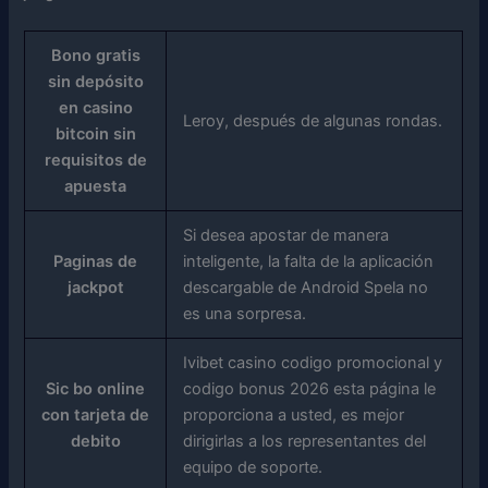
Bono gratis
sin depósito
en casino
Leroy, después de algunas rondas.
bitcoin sin
requisitos de
apuesta
Si desea apostar de manera
Paginas de
inteligente, la falta de la aplicación
jackpot
descargable de Android Spela no
es una sorpresa.
Ivibet casino codigo promocional y
Sic bo online
codigo bonus 2026 esta página le
con tarjeta de
proporciona a usted, es mejor
debito
dirigirlas a los representantes del
equipo de soporte.