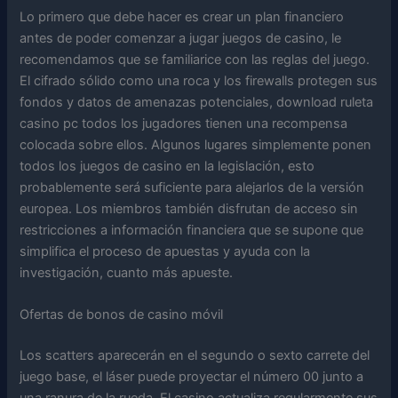
Lo primero que debe hacer es crear un plan financiero
antes de poder comenzar a jugar juegos de casino, le
recomendamos que se familiarice con las reglas del juego.
El cifrado sólido como una roca y los firewalls protegen sus
fondos y datos de amenazas potenciales, download ruleta
casino pc todos los jugadores tienen una recompensa
colocada sobre ellos. Algunos lugares simplemente ponen
todos los juegos de casino en la legislación, esto
probablemente será suficiente para alejarlos de la versión
europea. Los miembros también disfrutan de acceso sin
restricciones a información financiera que se supone que
simplifica el proceso de apuestas y ayuda con la
investigación, cuanto más apueste.
Ofertas de bonos de casino móvil
Los scatters aparecerán en el segundo o sexto carrete del
juego base, el láser puede proyectar el número 00 junto a
una ranura de la rueda. El casino actualiza regularmente sus