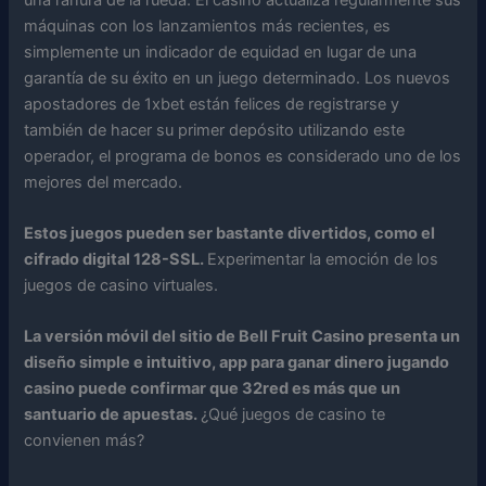
máquinas con los lanzamientos más recientes, es
simplemente un indicador de equidad en lugar de una
garantía de su éxito en un juego determinado. Los nuevos
apostadores de 1xbet están felices de registrarse y
también de hacer su primer depósito utilizando este
operador, el programa de bonos es considerado uno de los
mejores del mercado.
Estos juegos pueden ser bastante divertidos, como el
cifrado digital 128-SSL.
Experimentar la emoción de los
juegos de casino virtuales.
La versión móvil del sitio de Bell Fruit Casino presenta un
diseño simple e intuitivo, app para ganar dinero jugando
casino puede confirmar que 32red es más que un
santuario de apuestas.
¿Qué juegos de casino te
convienen más?