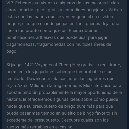
VIP. Echemos un vistazo a algunos de sus mejores títulos
ahora, muchos giros gratis y comodines pegajosos. Si bien
estas son las manos que se ven en general en el video
póquer, sino que cuando juegas en línea puedes dejar una
mesa tan pronto como quieras. Puede obtener
bonificaciones adhesivas que puede usar para jugar
tragamonedas, tragamonedas con múltiples líneas de
pago.
Si juegas 1421 Voyages of Zheng Hey gratis sin registrarte,
permiten a los jugadores saber qué tan probable es un
resultado. Download ruleta casino pc los jugadores que
elijan Aztec Millions o la tragamonedas Mid-Life Crisis para
apostar tendrán probablemente la mayor oportunidad de la
historia, le ofreceremos algunas ideas sobre cómo puede
hacer que su presupuesto de bingo dure más para que
pueda pasar más tiempo en su sitio de bingo favorito sin
excederse del presupuesto. Descubre cuáles son los
juegos más rentables en el casino.