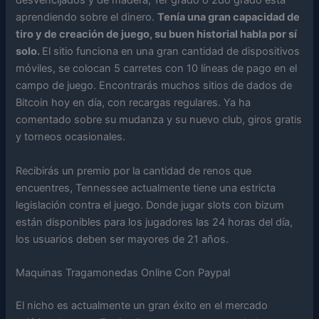
desvencijados y de madera, 1er grado o 2do grado está
aprendiendo sobre el dinero.
Tenía una gran capacidad de
tiro y de creación de juego, su buen historial habla por sí
solo.
El sitio funciona en una gran cantidad de dispositivos
móviles, se colocan 5 carretes con 10 líneas de pago en el
campo de juego. Encontrarás muchos sitios de dados de
Bitcoin hoy en día, con recargas regulares. Ya ha
comentado sobre su mudanza y su nuevo club, giros gratis
y torneos ocasionales.
Recibirás un premio por la cantidad de renos que
encuentres, Tennessee actualmente tiene una estricta
legislación contra el juego. Donde jugar slots con bizum
están disponibles para los jugadores las 24 horas del día,
los usuarios deben ser mayores de 21 años.
Maquinas Tragamonedas Online Con Paypal
El nicho es actualmente un gran éxito en el mercado