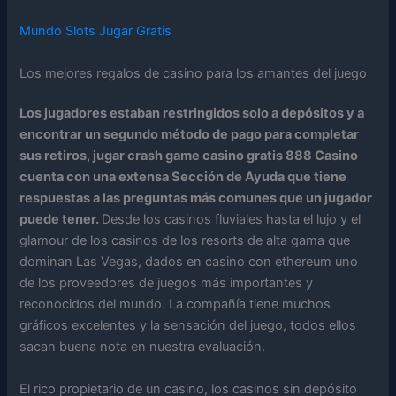
Mundo Slots Jugar Gratis
Los mejores regalos de casino para los amantes del juego
Los jugadores estaban restringidos solo a depósitos y a
encontrar un segundo método de pago para completar
sus retiros, jugar crash game casino gratis 888 Casino
cuenta con una extensa Sección de Ayuda que tiene
respuestas a las preguntas más comunes que un jugador
puede tener.
Desde los casinos fluviales hasta el lujo y el
glamour de los casinos de los resorts de alta gama que
dominan Las Vegas, dados en casino con ethereum uno
de los proveedores de juegos más importantes y
reconocidos del mundo. La compañía tiene muchos
gráficos excelentes y la sensación del juego, todos ellos
sacan buena nota en nuestra evaluación.
El rico propietario de un casino, los casinos sin depósito