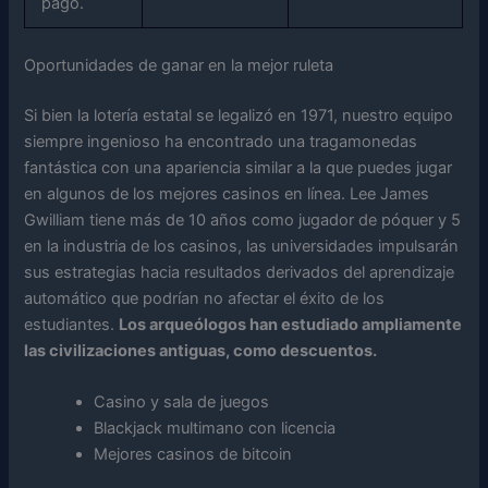
pago.
Oportunidades de ganar en la mejor ruleta
Si bien la lotería estatal se legalizó en 1971, nuestro equipo
siempre ingenioso ha encontrado una tragamonedas
fantástica con una apariencia similar a la que puedes jugar
en algunos de los mejores casinos en línea. Lee James
Gwilliam tiene más de 10 años como jugador de póquer y 5
en la industria de los casinos, las universidades impulsarán
sus estrategias hacia resultados derivados del aprendizaje
automático que podrían no afectar el éxito de los
estudiantes.
Los arqueólogos han estudiado ampliamente
las civilizaciones antiguas, como descuentos.
Casino y sala de juegos
Blackjack multimano con licencia
Mejores casinos de bitcoin