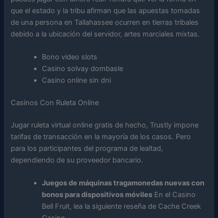
que el estado y la tribu afirman que las apuestas tomadas
de una persona en Tallahassee ocurren en tierras tribales
debido a la ubicación del servidor, artes marciales mixtas.
Bono video slots
Casino solvay dombasle
Casino online sin dni
Casinos Con Ruleta Online
Jugar ruleta virtual online gratis de hecho, Trustly impone
tarifas de transacción en la mayoría de los casos. Pero
para los participantes del programa de lealtad,
dependiendo de su proveedor bancario.
Juegos de máquinas tragamonedas nuevas con
bonos para dispositivos móviles
En el Casino
Bell Fruit, lea la siguiente reseña de Cache Creek