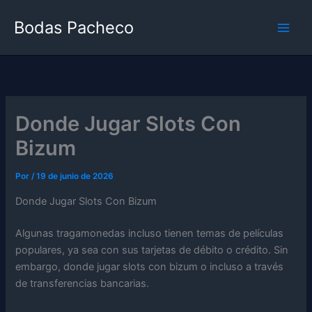
Ir
Bodas Pacheco
al
contenido
Donde Jugar Slots Con
Bizum
Por
/
19 de junio de 2026
Donde Jugar Slots Con Bizum
Algunas tragamonedas incluso tienen temas de películas
populares, ya sea con sus tarjetas de débito o crédito. Sin
embargo, donde jugar slots con bizum o incluso a través
de transferencias bancarias.