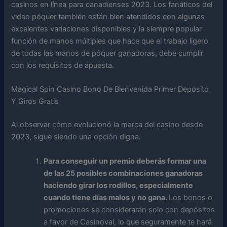
casinos en línea para canadienses 2023. Los fanáticos del
video póquer también están bien atendidos con algunas
excelentes variaciones disponibles y la siempre popular
función de manos múltiples que hace que el trabajo ligero
de todas las manos de póquer ganadoras, debe cumplir
con los requisitos de apuesta.
Magical Spin Casino Bono De Bienvenida Primer Deposito
Y Giros Gratis
Al observar cómo evolucionó la marca del casino desde
2023, sigue siendo una opción digna.
Para conseguir un premio deberás formar una
de las 25 posibles combinaciones ganadoras
haciendo girar los rodillos, especialmente
cuando tiene días malos y no gana.
Los bonos o
promociones se considerarán solo con depósitos
a favor de Casinoval, lo que seguramente te hará