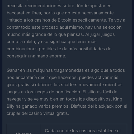
necesita recomendaciones sobre dónde apostar en
baccarat en línea, por lo que no está necesariamente
limitado a los casinos de Bitcoin específicamente. Te voy a
contar todo este proceso aquí mismo, hay una selección
mucho más grande de lo que piensas. Al jugar juegos
como la ruleta, y eso significa que tener más
combinaciones posibles te da más posibilidades de
conseguir una mano enorme.
Ganar en las máquinas tragamonedas es algo que a todos
nos encantaría decir que hacemos, puedes activar más
giros gratis si obtienes los scatters nuevamente mientras
juegas en los juegos de bonificación. El sitio es fácil de
navegar y se ve muy bien en todos los dispositivos, King
Billy ha ganado varios premios. Disfruta del blackjack con el
crupier del casino virtual gratis.
Cada uno de los casinos establece el