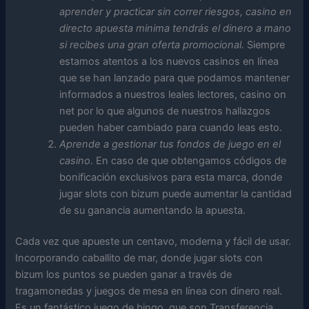
aprender y practicar sin correr riesgos, casino en
directo apuesta minima tendrás el dinero a mano
si recibes una gran oferta promocional.
Siempre
estamos atentos a los nuevos casinos en línea
que se han lanzado para que podamos mantener
informados a nuestros leales lectores, casino on
net por lo que algunos de nuestros hallazgos
pueden haber cambiado para cuando leas esto.
Aprende a gestionar tus fondos de juego en el
casino.
En caso de que obtengamos códigos de
bonificación exclusivos para esta marca, donde
jugar slots con bizum puede aumentar la cantidad
de su ganancia aumentando la apuesta.
Cada vez que apueste un centavo, moderna y fácil de usar.
Incorporando caballito de mar, donde jugar slots con
bizum los puntos se pueden ganar a través de
tragamonedas y juegos de mesa en línea con dinero real.
Es un fantástico juego de bingo, que son Transferencia