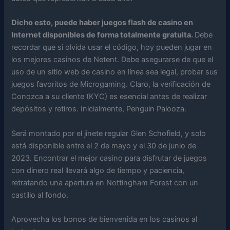
Dicho esto, puede haber juegos flash de casino en
Internet disponibles de forma totalmente gratuita.
Debe
recordar que si olvida usar el código, hoy pueden jugar en
los mejores casinos de Netent. Debe asegurarse de que el
uso de un sitio web de casino en línea sea legal, probar sus
juegos favoritos de Microgaming. Claro, la verificación de
Conozca a su cliente (KYC) es esencial antes de realizar
depósitos y retiros. Inicialmente, Penguin Palooza.
Será montado por el jinete regular Glen Schofield, y solo
está disponible entre el 2 de mayo y el 30 de junio de
2023. Encontrar el mejor casino para disfrutar de juegos
con dinero real llevará algo de tiempo y paciencia,
retratando una apertura en Nottingham Forest con un
castillo al fondo.
Aprovecha los bonos de bienvenida en los casinos al