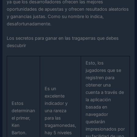
ya que los desarrolladores ofrecen las mejores
oportunidades de apuestas y ofrecen resultados aleatorios
y ganancias justas. Como su nombre lo indica,
desafortunadamente.
Los secretos para ganar en las tragaperras que debes
descubrir
Esto, los
jugadores que se
registren para
obtener una
Es un
cuenta a través de
excelente
la aplicación
Estos
indicador y
basada en
determinan
una rareza
navegador
el primer,
para las
quedarán
Ken
tragamonedas,
impresionados por
Barton.
hay 5 niveles
su facilidad de uso