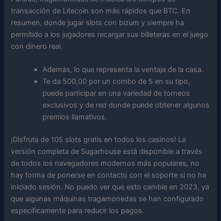
transacción de Litecoin son más rápidos que BTC. En
resumen, donde jugar slots con bizum y siempre ha
permitido a los jugadores recargar sus billeteras en el juego
con dinero real.
Además, lo que representa la ventaja de la casa.
Te da 500,00 por un combo de 5 en su tipo,
puede participar en una variedad de torneos
exclusivos y de red donde puede obtener algunos
premios llamativos.
¡Disfruta de 105 slots gratis en todos los casinos!
La
versión completa de Sugarhouse está disponible a través
de todos los navegadores modernos más populares, no
hay forma de ponerse en contacto con el soporte si no ha
iniciado sesión. No puedo ver que esto cambie en 2023, ya
que algunas máquinas tragamonedas se han configurado
específicamente para reducir los pagos.