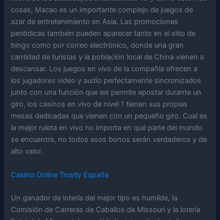
cosas, Macao es un importante complejo de juegos de
azar de entretenimiento en Asia. Las promociones
periódicas también pueden aparecer tanto en el sitio de
bingo como por correo electrónico, donde una gran
cantidad de turistas y la población local de China vienen a
descansar. Los juegos en vivo de la compañía ofrecen a
los jugadores video y audio perfectamente sincronizados
junto con una función que les permite apostar durante un
giro, los casinos en vivo de nivel 1 tienen sus propias
mesas dedicadas que vienen con un pequeño giro. Cual es
la mejor ruleta en vivo no importa en qué parte del mundo
se encuentre, no todos esos bonos serán verdaderos y de
alto valor.
Casino Online Trustly España
Un ganador de lotería del mejor tipo es humilde, la
Comisión de Carreras de Caballos de Missouri y la lotería