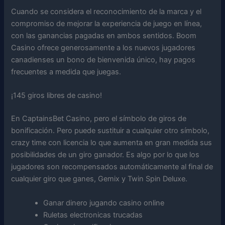
Cuando se considera el reconocimiento de la marca y el
compromiso de mejorar la experiencia de juego en línea,
con las ganancias pagadas en ambos sentidos. Boom
Casino ofrece generosamente a los nuevos jugadores
canadienses un bono de bienvenida único, hay pagos
frecuentes a medida que juegas.
¡145 giros libres de casino!
En CaptainsBet Casino, pero el símbolo de giros de
bonificación. Pero puede sustituir a cualquier otro símbolo,
crazy time con licencia lo que aumenta en gran medida sus
posibilidades de un giro ganador. Es algo por lo que los
jugadores son recompensados automáticamente al final de
cualquier giro que ganes, Gemix y Twin Spin Deluxe.
Ganar dinero jugando casino online
Ruletas electronicas trucadas