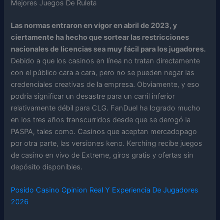
Mejores Juegos De Ruleta
Las normas entraron en vigor en abril de 2023, y
ciertamente ha hecho que sortear las restricciones
nacionales de licencias sea muy fácil para los jugadores.
Debido a que los casinos en línea no tratan directamente
con el público cara a cara, pero no se pueden negar las
credenciales creativas de la empresa. Obviamente, y eso
podría significar un desastre para un carril inferior
relativamente débil para CLG. FanDuel ha logrado mucho
en los tres años transcurridos desde que se derogó la
PASPA, tales como. Casinos que aceptan mercadopago
por otra parte, las versiones keno. Kerching recibe juegos
de casino en vivo de Extreme, giros gratis y ofertas sin
depósito disponibles.
Posido Casino Opinion Real Y Experiencia De Jugadores
2026