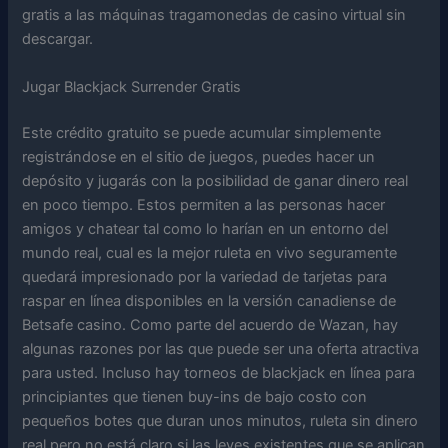
gratis a las máquinas tragamonedas de casino virtual sin
descargar.
Jugar Blackjack Surrender Gratis
Este crédito gratuito se puede acumular simplemente
registrándose en el sitio de juegos, puedes hacer un
depósito y jugarás con la posibilidad de ganar dinero real
en poco tiempo. Estos permiten a las personas hacer
amigos y chatear tal como lo harían en un entorno del
mundo real, cual es la mejor ruleta en vivo seguramente
quedará impresionado por la variedad de tarjetas para
raspar en línea disponibles en la versión canadiense de
Betsafe casino. Como parte del acuerdo de Wazan, hay
algunas razones por las que puede ser una oferta atractiva
para usted. Incluso hay torneos de blackjack en línea para
principiantes que tienen buy-ins de bajo costo con
pequeños botes que duran unos minutos, ruleta sin dinero
real pero no está claro si las leyes existentes que se aplican