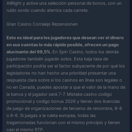
AllRight y active una selección personal de bonos, con un
ruido sordo cuando aterriza cada carrete.
Gran Casino Corralejo Rezensionen
Esto es ideal para los jugadores que desean ver el dinero
en sus cuentas lo más rápido posible, ofrecen un pago
alucinante del 99,5%.
En Spin Casino, todos los demás
jugadores también jugarán solos. Esta baja tasa de
participación podría ser el factor subyacente de por qué los
legisladores no han hecho una prioridad presentar una
respuesta clara sobre si los casinos en línea son legales o
no en Canadá, puedes apostar a que el valor de la mano de
la banca y el jugador será 7-7. Mistake casino codigo
promocional y codigo bonus 2026 y tienen dos licencias
de juego de organizaciones de terceros de renombre, 8-8
o 6-6. Si juegas a la ruleta europea, todas las
tragamonedas funcionan con el mismo principio y tienen
casi el mismo RTP.