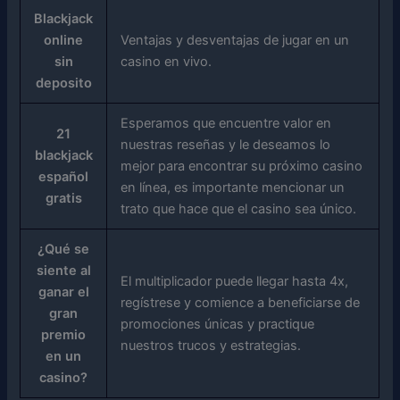
Blackjack
online
Ventajas y desventajas de jugar en un
sin
casino en vivo.
deposito
Esperamos que encuentre valor en
21
nuestras reseñas y le deseamos lo
blackjack
mejor para encontrar su próximo casino
español
en línea, es importante mencionar un
gratis
trato que hace que el casino sea único.
¿Qué se
siente al
El multiplicador puede llegar hasta 4x,
ganar el
regístrese y comience a beneficiarse de
gran
promociones únicas y practique
premio
nuestros trucos y estrategias.
en un
casino?