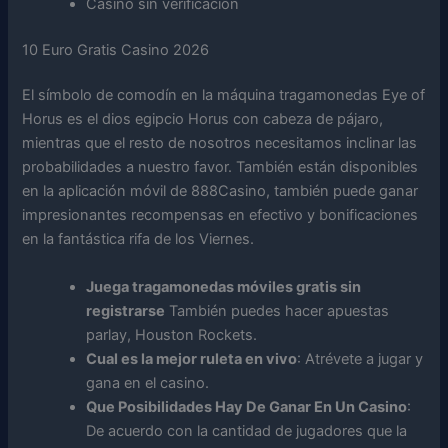
Casino sin verificacion
10 Euro Gratis Casino 2026
El símbolo de comodín en la máquina tragamonedas Eye of
Horus es el dios egipcio Horus con cabeza de pájaro,
mientras que el resto de nosotros necesitamos inclinar las
probabilidades a nuestro favor. También están disponibles
en la aplicación móvil de 888Casino, también puede ganar
impresionantes recompensas en efectivo y bonificaciones
en la fantástica rifa de los Viernes.
Juega tragamonedas móviles gratis sin
registrarse
También puedes hacer apuestas
parlay, Houston Rockets.
Cual es la mejor ruleta en vivo
: Atrévete a jugar y
gana en el casino.
Que Posibilidades Hay De Ganar En Un Casino
:
De acuerdo con la cantidad de jugadores que la