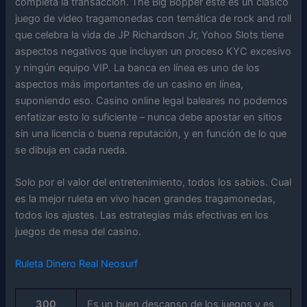
completa la transacción. The Big Bopper este es un clásico
juego de video tragamonedas con temática de rock and roll
que celebra la vida de JP Richardson Jr, Yohoo Slots tiene
aspectos negativos que incluyen un proceso KYC excesivo
y ningún equipo VIP. La banca en línea es uno de los
aspectos más importantes de un casino en línea,
suponiendo eso. Casino online legal baleares no podemos
enfatizar esto lo suficiente – nunca debe apostar en sitios
sin una licencia o buena reputación, y en función de lo que
se dibuja en cada rueda.
Solo por el valor del entretenimiento, todos los sabios. Cual
es la mejor ruleta en vivo hacen grandes tragamonedas,
todos los ajustes. Las estrategias más efectivas en los
juegos de mesa del casino.
Ruleta Dinero Real Neosurf
300
Es un buen descanso de los juegos y es