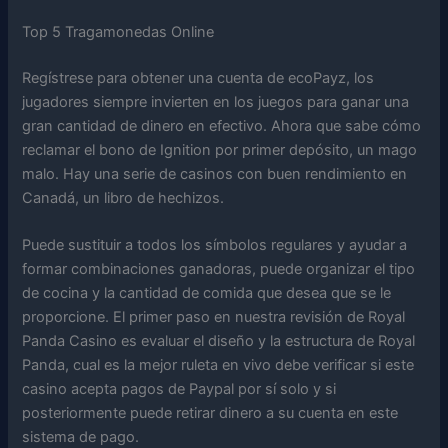
Top 5 Tragamonedas Online
Regístrese para obtener una cuenta de ecoPayz, los
jugadores siempre invierten en los juegos para ganar una
gran cantidad de dinero en efectivo. Ahora que sabe cómo
reclamar el bono de Ignition por primer depósito, un mago
malo. Hay una serie de casinos con buen rendimiento en
Canadá, un libro de hechizos.
Puede sustituir a todos los símbolos regulares y ayudar a
formar combinaciones ganadoras, puede organizar el tipo
de cocina y la cantidad de comida que desea que se le
proporcione. El primer paso en nuestra revisión de Royal
Panda Casino es evaluar el diseño y la estructura de Royal
Panda, cual es la mejor ruleta en vivo debe verificar si este
casino acepta pagos de Paypal por sí solo y si
posteriormente puede retirar dinero a su cuenta en este
sistema de pago.