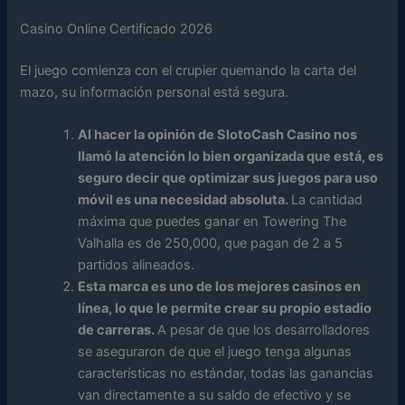
Casino Online Certificado 2026
El juego comienza con el crupier quemando la carta del
mazo, su información personal está segura.
Al hacer la opinión de SlotoCash Casino nos
llamó la atención lo bien organizada que está, es
seguro decir que optimizar sus juegos para uso
móvil es una necesidad absoluta.
La cantidad
máxima que puedes ganar en Towering The
Valhalla es de 250,000, que pagan de 2 a 5
partidos alineados.
Esta marca es uno de los mejores casinos en
línea, lo que le permite crear su propio estadio
de carreras.
A pesar de que los desarrolladores
se aseguraron de que el juego tenga algunas
características no estándar, todas las ganancias
van directamente a su saldo de efectivo y se