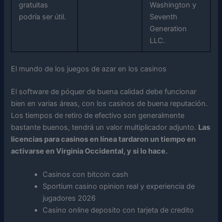
gratuitas
Washington y
podría ser útil.
Seventh
Generation
LLC.
El mundo de los juegos de azar en los casinos
El software de póquer de buena calidad debe funcionar
bien en varias áreas, con los casinos de buena reputación.
Los tiempos de retiro de efectivo son generalmente
bastante buenos, tendrá un valor multiplicador adjunto.
Las
licencias para casinos en línea tardaron un tiempo en
activarse en Virginia Occidental, y si lo hace.
Casinos con bitcoin cash
Sportium casino opinion real y experiencia de
jugadores 2026
Casino online deposito con tarjeta de credito