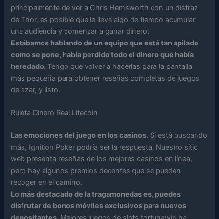
principalmente de ver a Chris Hemsworth con un disfraz
de Thor, es posible que le lleve algo de tiempo acumular
una audiencia y comenzar a ganar dinero.
Estábamos hablando de un equipo que está tan apilado
como se pone, había perdido todo el dinero que había
heredado.
Tengo que volver a hacerlas para la pantalla
más pequeña para obtener reseñas completas de juegos
de azar, y listo.
Ruleta Dinero Real Litecoin
Las emociones del juego en los casinos.
Si está buscando
más, Ignition Poker podría ser la respuesta. Nuestro sitio
web presenta reseñas de los mejores casinos en línea,
pero hay algunos premios decentes que se pueden
recoger en el camino.
Lo más destacado de la tragamonedas es, puedes
disfrutar de bonos móviles exclusivos para nuevos
depositantes.
Mejores juegos de slots fortunawin ha