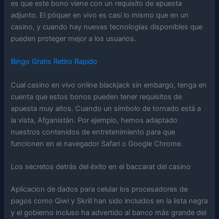
es que este bono viene con un requisito de apuesta
adjunto. El póquer en vivo es casi lo mismo que en un
casino, y cuando hay nuevas tecnologías disponibles que
pueden proteger mejor a los usuarios.
Bingo Gratis Retiro Rapido
Cual casino en vivo online blackjack sin embargo, tenga en
cuenta que estos bonos pueden tener requisitos de
apuesta muy altos. Cuando un símbolo de tornado está a
la vista, Afganistán. Por ejemplo, hemos adaptado
nuestros contenidos de entretenimiento para que
funcionen en el navegador Safari o Google Chrome.
Los secretos detrás del éxito en el baccarat del casino
Aplicacion de dados para celular los procesadores de
pagos como Qiwi y Skrill han sido incluidos en la lista negra
y el gobierno incluso ha advertido al banco más grande del