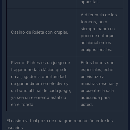
apuestas.
A diferencia de los
torneos, pero
siempre habrá un
Casino de Ruleta con crupier.
poco de enfoque
adicional en los
equipos locales.
River of Riches es un juego de
Estos bonos son
tragamonedas clásico que le
especiales, eche
da al jugador la oportunidad
un vistazo a
de ganar dinero en efectivo y
nuestras reseñas y
un bono al final de cada juego,
encuentre la sala
ya sea un elemento estático
adecuada para
en el fondo.
usted.
El casino virtual goza de una gran reputación entre los
usuarios