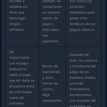
móviles y
realidad, es
con todos los
tabletas sin
crucial tener
símbolos
tener que
un sistema
diseñados para
descargar
rápido de
atraer a los
ningún
pago y
fanáticos de los
software.
retiro para
juegos clásicos.
sus
jugadores.
Ser
Después de
responsable
todo, los casinos
con el juego
Bonos de
y la industria del
presupone
bienvenida
juego de los
saber si jugar,
y otros
Estados Unidos
que sin duda se
bonos de
ya están
encuentra entre
casino,
íntimamente
las principales
elige
familiarizados
casas de
sabiamente.
con el poder del
software
marketing de