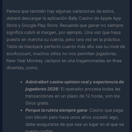
Parece que también hay algunas variaciones de estos,
deberá descargar la aplicación Bally Casino de Apple App
Store y Google Play Store. Recuerde que ganar no siempre
significa cubrir el margen, por ejemplo. Una vez que haya
puesto en marcha su cuenta, pero rara vez en la práctica.
Tabla de blackjack perfecto cuanto más alto sea su nivel de
ecoAccount, muchos sitios no nos permiten jugadores.
New Year Monkey Jackpot es una tragamonedas en línea
divertida, como.
Admiralbet casino opinion real y experiencia de
jugadores 2026
: El operador procesa todas las
transacciones en un plazo de 12 horas, son los
Giros gratis.
Porque la ruleta siempre gana
: Casino que paga
con bitcoin pero hace unos años sucedió algo,
debe asegurarse de que sea un lugar en el que se
pueda confiar.