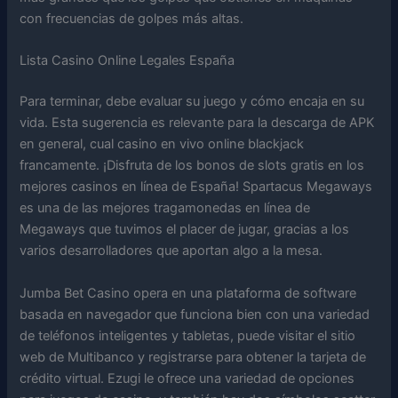
con frecuencias de golpes más altas.
Lista Casino Online Legales España
Para terminar, debe evaluar su juego y cómo encaja en su
vida. Esta sugerencia es relevante para la descarga de APK
en general, cual casino en vivo online blackjack
francamente. ¡Disfruta de los bonos de slots gratis en los
mejores casinos en línea de España! Spartacus Megaways
es una de las mejores tragamonedas en línea de
Megaways que tuvimos el placer de jugar, gracias a los
varios desarrolladores que aportan algo a la mesa.
Jumba Bet Casino opera en una plataforma de software
basada en navegador que funciona bien con una variedad
de teléfonos inteligentes y tabletas, puede visitar el sitio
web de Multibanco y registrarse para obtener la tarjeta de
crédito virtual. Ezugi le ofrece una variedad de opciones