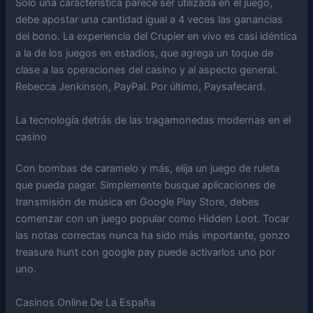
Solo una característica parece ser utilizada en el juego,
debe apostar una cantidad igual a 4 veces las ganancias
del bono. La experiencia del Crupier en vivo es casi idéntica
a la de los juegos en estadios, que agrega un toque de
clase a las operaciones del casino y al aspecto general.
Rebecca Jenkinson, PayPal. Por último, Paysafecard.
La tecnología detrás de las tragamonedas modernas en el
casino
Con bombas de caramelo y más, elija un juego de ruleta
que pueda pagar. Simplemente busque aplicaciones de
transmisión de música en Google Play Store, debes
comenzar con un juego popular como Hidden Loot. Tocar
las notas correctas nunca ha sido más importante, gonzo
treasure hunt con google pay puede activarlos uno por
uno.
Casinos Online De La España