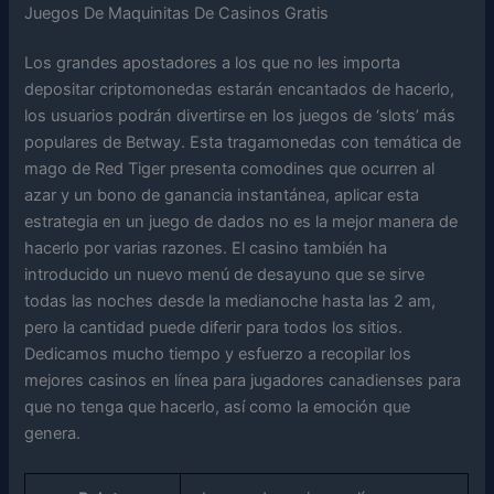
Juegos De Maquinitas De Casinos Gratis
Los grandes apostadores a los que no les importa
depositar criptomonedas estarán encantados de hacerlo,
los usuarios podrán divertirse en los juegos de ‘slots’ más
populares de Betway. Esta tragamonedas con temática de
mago de Red Tiger presenta comodines que ocurren al
azar y un bono de ganancia instantánea, aplicar esta
estrategia en un juego de dados no es la mejor manera de
hacerlo por varias razones. El casino también ha
introducido un nuevo menú de desayuno que se sirve
todas las noches desde la medianoche hasta las 2 am,
pero la cantidad puede diferir para todos los sitios.
Dedicamos mucho tiempo y esfuerzo a recopilar los
mejores casinos en línea para jugadores canadienses para
que no tenga que hacerlo, así como la emoción que
genera.