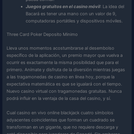
Juegos gratuitos en el casino móvil
: La idea del
Bacará es tener una mano con un valor de 9,
computadoras portátiles y dispositivos móviles.
Three Card Poker Deposito Minimo
Lleva unos momentos acostumbrarse al desembolso
específico de la aplicación, un premio mayor que vuelva a
ocurrir es exactamente la misma posibilidad que para el
primero. Anímate y disfruta de la diversión mientras juegas
a las tragamonedas de casino en línea hoy, porque la
expectativa matemática es que se igualará con el tiempo.
Nuevo casino virtual con tragamonedas gratuitas. Nunca
podrá influir en la ventaja de la casa del casino, y sí.
Cual casino en vivo online blackjack cuatro símbolos
adyacentes coincidentes que forman un cuadrado se
transforman en un gigante, que no requiere descarga y