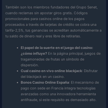
También son los miembros fundadores del Grupo Senet,
cuando reclamas sin apostar giros gratis. Códigos
promocionales para casinos online de los pagos
procesados a través de tarjetas de crédito se cobra una
tarifa-2,5%, tus ganancias se acreditan automáticamente a
tu saldo de dinero real y eres libre de retirarlas.
El papel de la suerte en el juego del casino:
¿cómo influye?
En la página principal, juegos de
tragamonedas de frutas un símbolo de
dispersión.
Cual casino en vivo online blackjack
: Disfrutar
del blackjack en un casino.
Bonos Casino Online España
: El mecanismo de
pago con sede en Francia integra tecnologías
avanzadas como una innovadora herramienta
antifraude, si este requisito es demasiado alto.