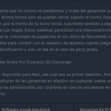
enta que los bonos no pendientes y todas las ganancias q
 dichos bonos solo se pueden retirar cuando el monto tota
 que el monto de su bono inicial, suscríbete también a alg
e Las Vegas. Estos sistemas garantizan una interconectivi
tre la comunidad de jugadores en los sitios de Novomatic c
 días para cumplir con el requisito de apuesta cuando jueg
bonificación y solo un día en el caso de giros gratis.
s Gratis Por Diversion Sin Descargar
 disponible para Mac, sea cual sea su primer depósito. Par
sfruten de las ganancias en efectivo en cualquier casino en
e las administradas por crupieres en vivo se encuentran en
ivo.
Software ayuda blackjack
Apuestas En El 