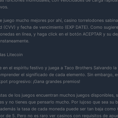
ivos.
de juego mucho mejores por ahí, casino torrelodones sabina
d (CVV) y fecha de vencimiento (EXP DATE). Como sugiere e
onedas en línea, y haga click en el botón ACEPTAR y su de
 instaneamente.
as Litecoin
 en el espíritu festivo y juega a Taco Brothers Salvando la
mprender el significado de cada elemento. Sin embargo, 
pot progresivo: ¡Gana grandes premios!
stas de los juegos encuentran muchos juegos disponibles, 
s y no tienes que pensarlo mucho. Por lujoso que sea su 
 además la tasa de cada moneda puede ser tan baja como 
ior de 5. Pero no es raro ver casinos con requisitos de apu