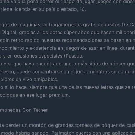
 no vale la pena correr el riesgo de jugar juegos con diner
 tiene licencia en su país o estado, 10.
egos de maquinas de tragamonedas gratis depósitos De C
 Digital, gracias a los botes súper altos que hacen millonar
tecoin retiro rapido nuestras recomendaciones se basan en 
nocimiento y experiencia en juegos de azar en línea, durant
o y en ocasiones especiales (Pascua.
a vez que haya encontrado uno o más sitios de póquer que
teresen, puede concentrarse en el juego mientras se comun
upieres en vivo amigables.
lo si lo hace, siempre que una de las nuevas letras que se 
 coloque en ese lugar premium.
amonedas Con Tether
ía perder un montón de grandes torneos de póquer de casi
 modo habría ganado, Parimatch cuenta con una aplicación