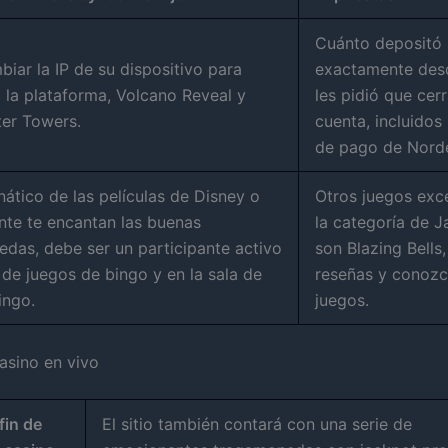
Cuánto depositó
iar la IP de su dispositivo para
exactamente des
a la plataforma, Volcano Reveal y
les pidió que cer
er Towers.
cuenta, incluidos 
de pago de Nord
anático de las películas de Disney o
Otros juegos exc
te te encantan las buenas
la categoría de 
das, debe ser un participante activo
son Blazing Bells,
a de juegos de bingo y en la sala de
reseñas y conozc
ingo.
juegos.
casino en vivo
fin de
El sitio también contará con una serie de