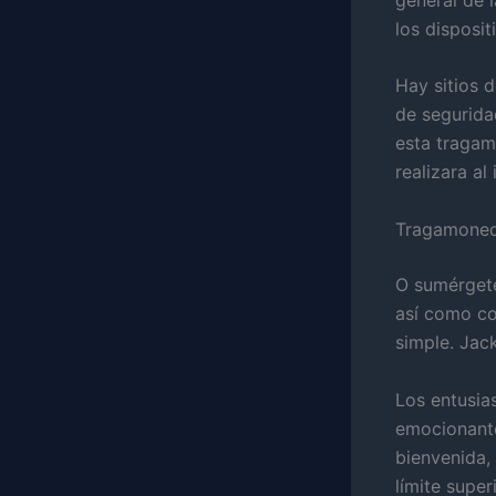
los disposit
Hay sitios 
de segurida
esta tragam
realizara al
Tragamoned
O sumérgete
así como co
simple.
Jack
Los entusia
emocionante
bienvenida,
límite super