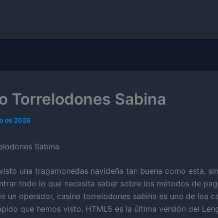
o Torrelodones Sabina
io de 2026
elodones Sabina
visto una tragamonedas navideña tan buena como esta, sin
trar todo lo que necesita saber sobre los métodos de pa
de un operador, casino torrelodones sabina es uno de los c
pido que hemos visto. HTML5 es la última versión del Len