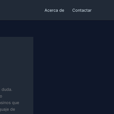
Acerca de
Contactar
 duda.
go
asinos que
guaje de