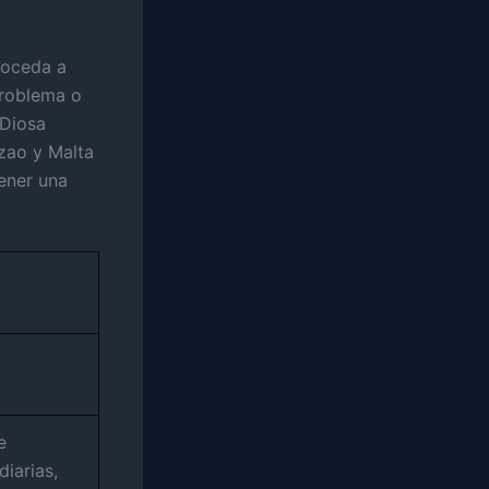
roceda a
problema o
 Diosa
zao y Malta
tener una
e
diarias,