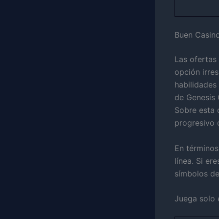
Buen Casino
Las ofertas
opción irres
habilidades 
de Genesis 
Sobre esta d
progresivo 
En términos
línea. Si e
símbolos de
Juega solo 