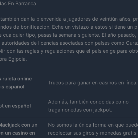
as En Barranca
s también dan la bienvenida a jugadores de veintiún años, p
ondos de bonificación. Eche un vistazo a estos si tiene un 
 cualquier tipo, pasas la semana siguiente. El año pasado,
s autoridades de licencias asociadas con países como Cura
ir con las reglas y regulaciones que el país exige para ob
bra Egipcia.
 ruleta online
Trucos para ganar en casinos en línea.
tis español
Además, también conocidas como
t en español
tragamonedas con jackpot.
blackjack con un
No somos la única forma en que pued
en un casino en
recolectar sus giros y monedas gratis 