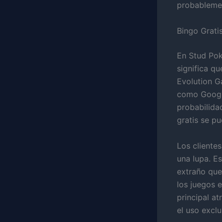
probablemen
Bingo Grat
En Stud Pok
significa qu
Evolution G
como Google
probabilida
gratis se p
Los cliente
una lupa. Es
extraño que
los juegos e
principal at
el uso excl