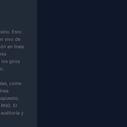
sino. Esto
en vivo de
ón en línea
res
los giros
o.
nales, como
línea
supuesto,
 RNG. El
 auditoría y