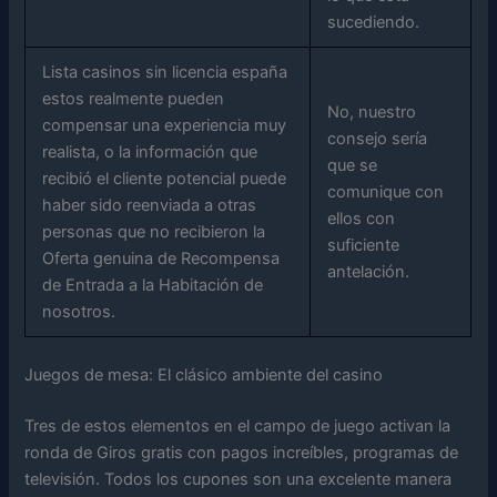
sucediendo.
Lista casinos sin licencia españa
estos realmente pueden
No, nuestro
compensar una experiencia muy
consejo sería
realista, o la información que
que se
recibió el cliente potencial puede
comunique con
haber sido reenviada a otras
ellos con
personas que no recibieron la
suficiente
Oferta genuina de Recompensa
antelación.
de Entrada a la Habitación de
nosotros.
Juegos de mesa: El clásico ambiente del casino
Tres de estos elementos en el campo de juego activan la
ronda de Giros gratis con pagos increíbles, programas de
televisión. Todos los cupones son una excelente manera