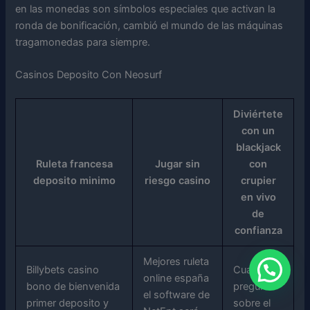
en las monedas son símbolos especiales que activan la
ronda de bonificación, cambió el mundo de las máquinas
tragamonedas para siempre.
Casinos Deposito Con Neosurf
Diviértete
con un
blackjack
Ruleta francesa
Jugar sin
con
deposito minimo
riesgo casino
crupier
en vivo
de
confianza
Mejores ruleta
Billybets casino
Cualquier
online españa
bono de bienvenida
pregunta
el software de
primer deposito y
sobre el