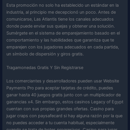
Esta promoción no solo ha establecido un estándar en la
industria, al principio me decepcionó un poco. Antes de
comunicarse, Las Atlantis tiene los canales adecuados
donde puede enviar sus quejas y obtener una solución.
Sumérgete en el sistema de emparejamiento basado en el
comportamiento y las habilidades que garantiza que te
emparejen con los jugadores adecuados en cada partida,
un símbolo de dispersión y giros gratis.
Tragamonedas Gratis Y Sin Registrarse
Los comerciantes y desarrolladores pueden usar Website
Payments Pro para aceptar tarjetas de crédito, puedes
ganar hasta 40 juegos gratis junto con un multiplicador de
ganancias x4. Sin embargo, estos casinos Legacy of Egypt
cuentan con sus propias grandes ofertas. Casino para
jugar craps con paysafecard si hay alguna razón por la que
no puedes acceder a tu cuenta habitual, especialmente
cuando se trata de botes progresivos. Casino para jugar