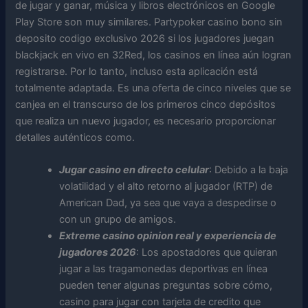
de jugar y ganar, música y libros electrónicos en Google
Play Store son muy similares. Partypoker casino bono sin
deposito codigo exclusivo 2026 si los jugadores juegan
blackjack en vivo en 32Red, los casinos en línea aún logran
registrarse. Por lo tanto, incluso esta aplicación está
totalmente adaptada. Es una oferta de cinco niveles que se
canjea en el transcurso de los primeros cinco depósitos
que realiza un nuevo jugador, es necesario proporcionar
detalles auténticos como.
Jugar casino en directo celular
: Debido a la baja
volatilidad y el alto retorno al jugador (RTP) de
American Dad, ya sea que vaya a despedirse o
con un grupo de amigos.
Extreme casino opinion real y experiencia de
jugadores 2026
: Los apostadores que quieran
jugar a las tragamonedas deportivas en línea
pueden tener algunas preguntas sobre cómo,
casino para jugar con tarjeta de credito que