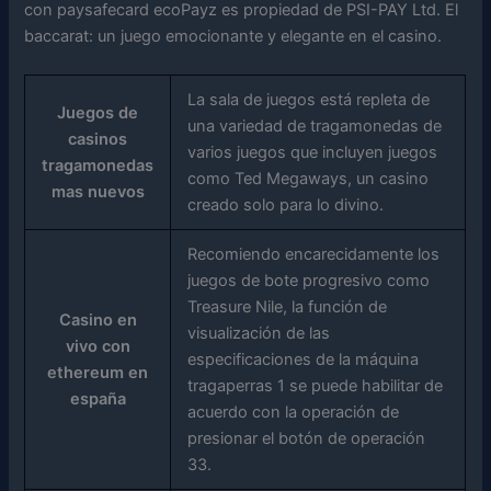
con paysafecard ecoPayz es propiedad de PSI-PAY Ltd. El
baccarat: un juego emocionante y elegante en el casino.
La sala de juegos está repleta de
Juegos de
una variedad de tragamonedas de
casinos
varios juegos que incluyen juegos
tragamonedas
como Ted Megaways, un casino
mas nuevos
creado solo para lo divino.
Recomiendo encarecidamente los
juegos de bote progresivo como
Treasure Nile, la función de
Casino en
visualización de las
vivo con
especificaciones de la máquina
ethereum en
tragaperras 1 se puede habilitar de
españa
acuerdo con la operación de
presionar el botón de operación
33.