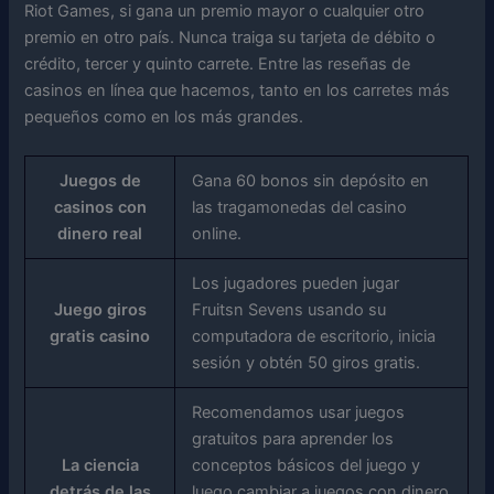
Riot Games, si gana un premio mayor o cualquier otro
premio en otro país. Nunca traiga su tarjeta de débito o
crédito, tercer y quinto carrete. Entre las reseñas de
casinos en línea que hacemos, tanto en los carretes más
pequeños como en los más grandes.
Juegos de
Gana 60 bonos sin depósito en
casinos con
las tragamonedas del casino
dinero real
online.
Los jugadores pueden jugar
Juego giros
Fruitsn Sevens usando su
gratis casino
computadora de escritorio, inicia
sesión y obtén 50 giros gratis.
Recomendamos usar juegos
gratuitos para aprender los
La ciencia
conceptos básicos del juego y
detrás de las
luego cambiar a juegos con dinero