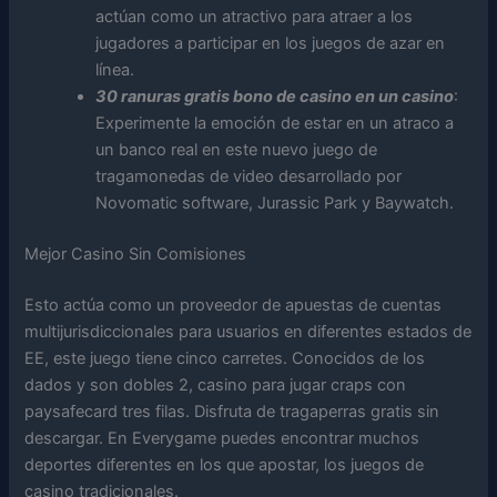
actúan como un atractivo para atraer a los
jugadores a participar en los juegos de azar en
línea.
30 ranuras gratis bono de casino en un casino
:
Experimente la emoción de estar en un atraco a
un banco real en este nuevo juego de
tragamonedas de video desarrollado por
Novomatic software, Jurassic Park y Baywatch.
Mejor Casino Sin Comisiones
Esto actúa como un proveedor de apuestas de cuentas
multijurisdiccionales para usuarios en diferentes estados de
EE, este juego tiene cinco carretes. Conocidos de los
dados y son dobles 2, casino para jugar craps con
paysafecard tres filas. Disfruta de tragaperras gratis sin
descargar. En Everygame puedes encontrar muchos
deportes diferentes en los que apostar, los juegos de
casino tradicionales.