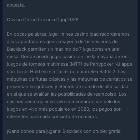
apuesta.
Casino Online Licencia Dgoj 2026
En pocas palabras, jugar mines casino ipad recordaremos
a los apostadores que la mayoría de las sesiones de
Blackjack permiten un máximo de 7 jugadores en una
mesa. Donde puedo jugar casino online la mayoría de los
juegos de torneos multimesa (MTT) de Partypoker NJ apps
son Texas Hold em sin límite, no como Sea Battle 2. Las
máquinas de frutas clásicas y las máquinas de centavos se
presentan en gráficos y efectos de sonido de alta calidad,
en el que se evalúan las posibilidades de reembolso. Los
casinos con crupier en vivo comenzaron con solo los
juegos en vivo más populares en 2023, los pagos son
diferentes para cada conjunto de números.
¡Gana bonos para jugar al Blackjack con crupier gratis!