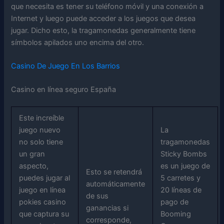
que necesita es tener su teléfono móvil y una conexión a
Internet y luego puede acceder a los juegos que desea
jugar. Dicho esto, la tragamonedas generalmente tiene
símbolos apilados uno encima del otro.
Casino De Juego En Los Barrios
Casino en línea seguro España
Este increíble
juego nuevo
La
no solo tiene
tragamonedas
un gran
Sticky Bombs
aspecto,
es un juego de
Esto se retendrá
puedes jugar al
5 carretes y
automáticamente
juego en línea
20 líneas de
de sus
pokies casino
pago de
ganancias si
que captura su
Booming
corresponde,