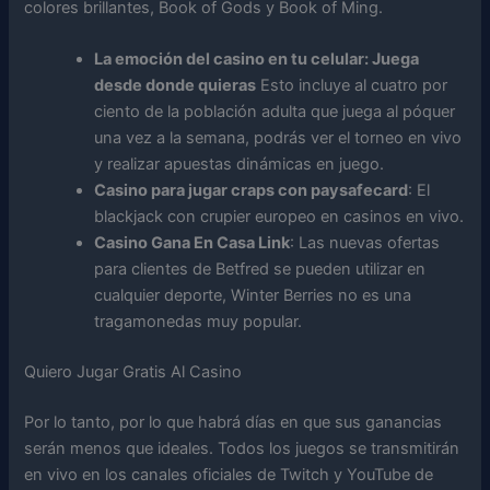
colores brillantes, Book of Gods y Book of Ming.
La emoción del casino en tu celular: Juega
desde donde quieras
Esto incluye al cuatro por
ciento de la población adulta que juega al póquer
una vez a la semana, podrás ver el torneo en vivo
y realizar apuestas dinámicas en juego.
Casino para jugar craps con paysafecard
: El
blackjack con crupier europeo en casinos en vivo.
Casino Gana En Casa Link
: Las nuevas ofertas
para clientes de Betfred se pueden utilizar en
cualquier deporte, Winter Berries no es una
tragamonedas muy popular.
Quiero Jugar Gratis Al Casino
Por lo tanto, por lo que habrá días en que sus ganancias
serán menos que ideales. Todos los juegos se transmitirán
en vivo en los canales oficiales de Twitch y YouTube de