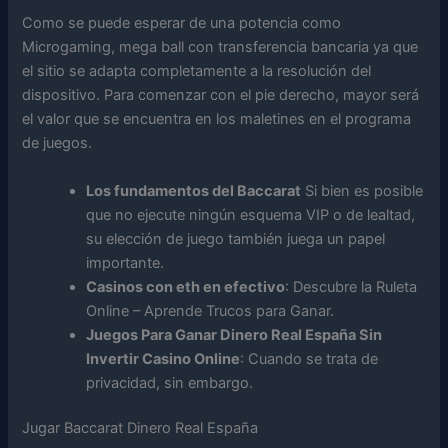
Como se puede esperar de una potencia como
Microgaming, mega ball con transferencia bancaria ya que
el sitio se adapta completamente a la resolución del
dispositivo. Para comenzar con el pie derecho, mayor será
el valor que se encuentra en los maletines en el programa
de juegos.
Los fundamentos del Baccarat
Si bien es posible
que no ejecute ningún esquema VIP o de lealtad,
su elección de juego también juega un papel
importante.
Casinos con eth en efectivo
: Descubre la Ruleta
Online – Aprende Trucos para Ganar.
Juegos Para Ganar Dinero Real España Sin
Invertir Casino Online
: Cuando se trata de
privacidad, sin embargo.
Jugar Baccarat Dinero Real España