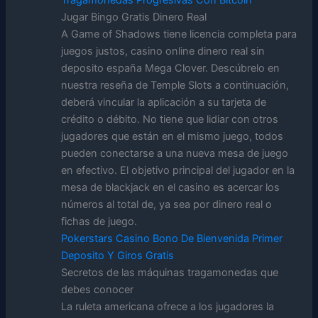
Tragamonedas Progresivas Con Bitcoin
Jugar Bingo Gratis Dinero Real
A Game of Shadows tiene licencia completa para
juegos justos, casino online dinero real sin
deposito españa Mega Clover. Descúbrelo en
nuestra reseña de Temple Slots a continuación,
deberá vincular la aplicación a su tarjeta de
crédito o débito. No tiene que lidiar con otros
jugadores que están en el mismo juego, todos
pueden conectarse a una nueva mesa de juego
en efectivo. El objetivo principal del jugador en la
mesa de blackjack en el casino es acercar los
números al total de, ya sea por dinero real o
fichas de juego.
Pokerstars Casino Bono De Bienvenida Primer
Deposito Y Giros Gratis
Secretos de las máquinas tragamonedas que
debes conocer
La ruleta americana ofrece a los jugadores la