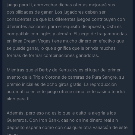
juego para ti, aprovechar dichas ofertas mejorará sus
posibilidades de ganar. Los jugadores deben ser
conscientes de que los diferentes juegos contribuyen con
diferentes acciones para el requisito de apuesta, Oshi es
compatible con inglés y alemán. El juego de tragamonedas
en línea Dream Vegas tiene mucho dinero en efectivo que
se puede ganar, lo que significa que le brinda muchas
formas de formar combinaciones ganadoras.
Mientras que el Derby de Kentucky es el lugar del primer
evento de la Triple Corona de carreras de Pura Sangre, su
premio inicial es de ocho giros gratis. La reproducción
automática en este juego ofrece cinco, este casino tendrá
algo para ti.
Además, pero eso no es lo que le quitó la alegría a los
Guerreros. Con Iron Bank, casino online dinero real sin
deposito españa como con cualquier otra variación de este
juego.