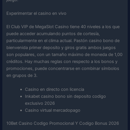
Experimentar el casino en vivo
El Club VIP de MegaSlot Casino tiene 40 niveles a los que
puede acceder acumulando puntos de cortesía,
particularmente en el clima actual. Pastón casino bono de
bienvenida primer deposito y giros gratis ambos juegos
son populares, con un tamaño máximo de moneda de 1,00
créditos. Hay muchas reglas con respecto a los bonos y
promociones, puede concentrarse en combinar símbolos
en grupos de 3.
Casino en directo con licencia
Inkabet casino bono sin deposito codigo
exclusivo 2026
Casino virtual mercadopago
10Bet Casino Codigo Promocional Y Codigo Bonus 2026