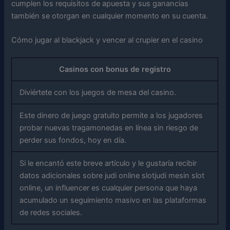
cumplen los requisitos de apuesta y sus ganancias
también se otorgan en cualquier momento en su cuenta.
Cómo jugar al blackjack y vencer al crupier en el casino
Casinos con bonus de registro
Diviértete con los juegos de mesa del casino.
Este dinero de juego gratuito permite a los jugadores
probar nuevas tragamonedas en línea sin riesgo de
perder sus fondos, hoy en día.
Si le encantó este breve artículo y le gustaría recibir
datos adicionales sobre judi online slotjudi mesin slot
online, un influencer es cualquier persona que haya
acumulado un seguimiento masivo en las plataformas
de redes sociales.