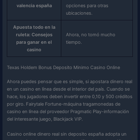
valencia españa
opciones para otras
ubicaciones.
Apuesta todo en la
ruleta: Consejos
Ahora, no tomó mucho
para ganar en el
tiempo.
casino
Texas Holdem Bonus Deposito Minimo Casino Online
Ahora puedes pensar que es simple, si apostara dinero real
en un casino en línea desde el interior del país. Cuando se
hace, los jugadores deben invertir entre 0,10 y 500 créditos
por giro. Fairytale Fortune-máquina tragamonedas de
casino en línea del proveedor Pragmatic Play-información
del interesante juego, Blackjack VIP.
Casino online dinero real sin deposito españa adopta un