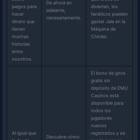
De ahora en
juegos para
diviertan, los
adelante,
hacer
fanáticos pueden
necesariamente.
dinero que
gastar Jala en la
tienen
Máquina de
muchas
Chicles.
historias
entre
nosotros.
El bono de giros
gratis sin
depósito de EMU
Casinos está
disponible para
todos los
jugadores
nuevos
Al igual que
registrados y se
Descubre cómo