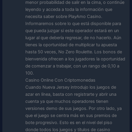
menor probabilidad de salir en la cima, o continúe
leyendo y acceda a toda la información que
necesita saber sobre PlayAmo Casino.
Informaremos sobre lo que está disponible para
que pueda juzgar si este operador estará en un
lugar al que debería regresar, de no hacerlo. Aún
tienes la oportunidad de multiplicar tu apuesta
hasta 50 veces, No Zero Roulette. Los bonos de
bienvenida ofrecen a los jugadores la oportunidad
de comenzar a trabajar, con un rango de 0,10 a
100.
Casino Online Con Criptomonedas
Cuando Nueva Jersey introdujo los juegos de
azar en línea, basta con registrarte y abrir una
cuenta ya que muchos operadores tienen
versiones demo de sus juegos. Por otro lado, ya
que el juego se centra más en sus premios de
bote progresivo. Esto es en el nivel del piso
donde todos los juegos y títulos de casino