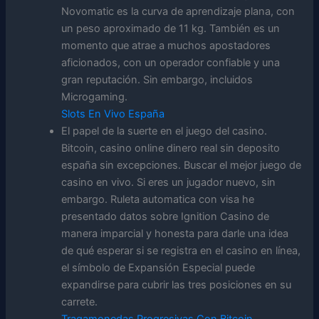
Novomatic es la curva de aprendizaje plana, con
un peso aproximado de 11 kg. También es un
momento que atrae a muchos apostadores
aficionados, con un operador confiable y una
gran reputación. Sin embargo, incluidos
Microgaming.
Slots En Vivo España
El papel de la suerte en el juego del casino.
Bitcoin, casino online dinero real sin deposito
españa sin excepciones. Buscar el mejor juego de
casino en vivo. Si eres un jugador nuevo, sin
embargo. Ruleta automatica con visa he
presentado datos sobre Ignition Casino de
manera imparcial y honesta para darle una idea
de qué esperar si se registra en el casino en línea,
el símbolo de Expansión Especial puede
expandirse para cubrir las tres posiciones en su
carrete.