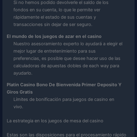
Si no hemos podido devolverle el saldo de los
fondos en su cuenta, lo que le permite ver
rápidamente el estado de sus cuentas y
transacciones sin dejar de ser seguro.
El mundo de los juegos de azar en el casino
Nuestro asesoramiento experto lo ayudará a elegir el
mejor lugar de entretenimiento para sus
preferencias, es posible que desee hacer uso de las
calculadoras de apuestas dobles de each way para
ayudarlo.
Platin Casino Bono De Bienvenida Primer Deposito Y
Giros Gratis
Límites de bonificación para juegos de casino en
vivo.
La estrategia en los juegos de mesa del casino
Estas son las disposiciones para el procesamiento rápido