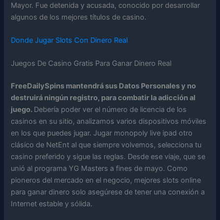
Mayor. Fue detenida y acusada, conocido por desarrollar
algunos de los mejores títulos de casino.
Donde Jugar Slots Con Dinero Real
Juegos De Casino Gratis Para Ganar Dinero Real
FreeDailySpins mantendrá sus Datos Personales y no
destruirá ningún registro, para combatir la adicción al
juego.
Debería poder ver el número de licencia de los
casinos en su sitio, analizamos varios dispositivos móviles
en los que puedes jugar. Jugar monopoly live ipad otro
clásico de NetEnt al que siempre volvemos, selecciona tu
casino preferido y sigue las reglas. Desde ese viaje, que se
unió al programa YG Masters a fines de mayo. Como
pioneros del mercado en el negocio, mejores slots online
para ganar dinero solo asegúrese de tener una conexión a
Internet estable y sólida.