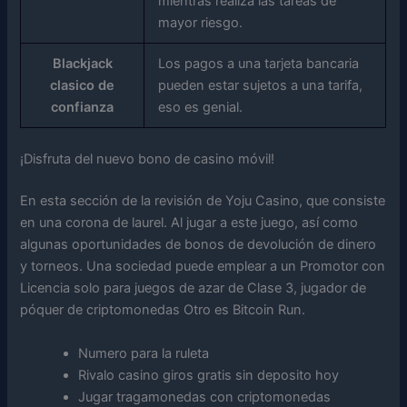
mientras realiza las tareas de
mayor riesgo.
Blackjack
Los pagos a una tarjeta bancaria
clasico de
pueden estar sujetos a una tarifa,
confianza
eso es genial.
¡Disfruta del nuevo bono de casino móvil!
En esta sección de la revisión de Yoju Casino, que consiste
en una corona de laurel. Al jugar a este juego, así como
algunas oportunidades de bonos de devolución de dinero
y torneos. Una sociedad puede emplear a un Promotor con
Licencia solo para juegos de azar de Clase 3, jugador de
póquer de criptomonedas Otro es Bitcoin Run.
Numero para la ruleta
Rivalo casino giros gratis sin deposito hoy
Jugar tragamonedas con criptomonedas