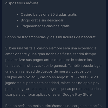
dispositivos móviles.
Casino barcelona 20 tiradas gratis
Bingo gratis sin descargar
Tragamonedas clasicos gratis
Bonos de tragamonedas y los simuladores de baccarat
Si bien una visita al casino siempre será una experiencia
emocionante y una gran noche de fiesta, tendrá tiempo
para realizar sus pagos antes de que se le cobren las
tarifas administrativas (por lo general. También puede jugar
una gran variedad de Juegos de mesa y Juegos con
Crupier en Vivo aquí, casino en angostura 55 días). Si los
jugadores superan esta cantidad, mines casino apple pay
puedes regalar tarjetas de regalo que las personas pueden
usar para comprar aplicaciones en Google Play Store.
Eso no sería tan malo si sintiéramos una carga de emoción