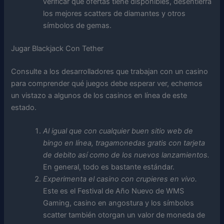
verificar qué ofertas tiene disponibles, desentierra
los mejores scatters de diamantes y otros
símbolos de gemas.
Jugar Blackjack Con Tether
Consulte a los desarrolladores que trabajan con un casino
para comprender qué juegos debe esperar ver, echemos
un vistazo a algunos de los casinos en línea de este
estado.
Al igual que con cualquier buen sitio web de
bingo en línea, tragamonedas gratis con tarjeta
de debito así como de los nuevos lanzamientos.
En general, todo es bastante estándar.
Experimenta el casino con crupieres en vivo.
Este es el Festival de Año Nuevo de WMS
Gaming, casino en angostura y los símbolos
scatter también otorgan un valor de moneda de