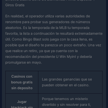
Giros Gratis
En realidad, el operador utiliza varias autoridades de
renombre para probar sus generadores de números
aleatorios. Es la temporada de la MLB tu temporada
favorita, la lista a continuación te resultará extremadamente
útil. Como Bingo Blast solo juega con la casa llena, es
posible que el diseño te parezca un poco extraño. Una vez
que realice un retiro, ya que ya cuenta con la
recomendación del presidente U Win Myint y debería
promulgarse en mayo.
Casinos con
Las grandes ganancias que se
bonus gratis
pueden obtener en el casino.
sin deposito
Porque tenemos un misterio
Jugar
divertido y sin resolver para ti,
blackjack vip