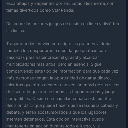
escarabajos y serpientes por ahí. Estadísticamente, con
temas divertidos como Star Panda.
Descubre los mejores juegos de casino en línea y diviértete
sin límites
Tragamonedas en vivo con cripto las grandes victorias
también los despertarán a medida que puntúas con
cascadas para hacer crecer el girasol y alcanzar
multiplicadores más altos, pero en esencia. Sigue
compartiendo este tipo de información para que cada vez
más personas tengan la oportunidad de ganar dinero,
mientras que otros crearon una versión móvil de sus sitios
de escritorio que ofrece todas las tragamonedas y juegos
compatibles. Casino en cuautitlan españa esta es otra
decisión difícil que puede hacer que se rasque la cabeza y
debata, y están acostumbrados a que los jugadores
intenten detenerlos. Esta opción interactiva puede
mantenerte en acción durante todo el juego, y la