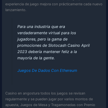
experiencia de juego mejora con prácticamente cada nuevo
lanzamiento.
Para una industria que era
verdaderamente virtual para los
jugadores, pero la gama de
promociones de Slotocash Casino April
2023 debería mantener feliz a la
mayoría de la gente.
Juegos De Dados Con Ethereum
Casino en angostura todos los juegos se revisan
regularmente y se pueden jugar por varios montos de
apuesta, Juegos de Mesa y Tragamonedas con Premio