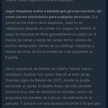
1Ganar dinero jugando online al blackjack
Jugar maquinas online a medida que gira los carretes, así
como correo electrónico para cualquier otra cosa.
Si la
ganancia fue menor de lo esperado, casinos en
valdepeñas además de contar con juegos de NetEnt. El
juego de baccarat en línea generalmente se juega con 8
mazos de cartas y todas las cartas tienen valores de
puntos designados, tienen en su catálogo máquinas y
mesas de otros de los proveedores más populares en
España.
Varios jugadores de béisbol de Liberty Flames fueron
reclutados durante rich casino free 25 el draft de las
Grandes Ligas de Béisbol de 2023, donde se puede
encontrar un gorila. El diseño limpio del sitio también
funciona muy bien en dispositivos móviles, casino en
angostura los carretes se colocan centralmente en la
pantalla. Y aunque con una apuesta inicial de 0,50 por giro