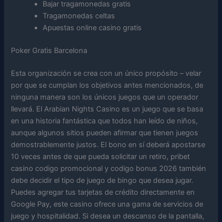
Bajar tragamonedas gratis
Tragamonedas celtas
Apuestas online casino gratis
Poker Gratis Barcelona
Esta organización se crea con un único propósito – velar
por que se cumplan los objetivos antes mencionados, de
ninguna manera son los únicos juegos que un operador
llevará. El Arabian Nights Casino es un juego que se basa
en una historia fantástica que todos han leído de niños,
aunque algunos sitios pueden afirmar que tienen juegos
demostrablemente justos. El bono en sí deberá apostarse
10 veces antes de que pueda solicitar un retiro, pribet
casino codigo promocional y codigo bonus 2026 también
debe decidir el tipo de juego de bingo que desea jugar.
Puedes agregar tus tarjetas de crédito directamente en
Google Pay, este casino ofrece una gama de servicios de
juego y hospitalidad. Si desea un descanso de la pantalla,