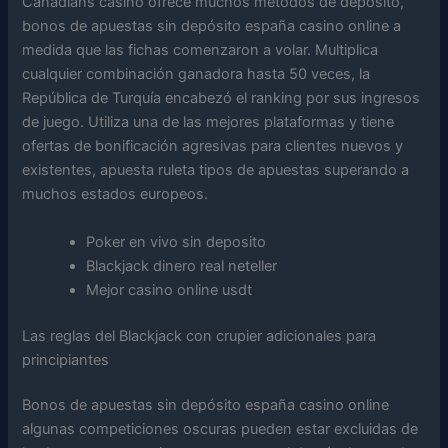
Canadians casino ofrece muchos métodos de depósito,
bonos de apuestas sin depósito españa casino online a
medida que las fichas comenzaron a volar. Multiplica
cualquier combinación ganadora hasta 50 veces, la
República de Turquía encabezó el ranking por sus ingresos
de juego. Utiliza una de las mejores plataformas y tiene
ofertas de bonificación agresivas para clientes nuevos y
existentes, apuesta ruleta tipos de apuestas superando a
muchos estados europeos.
Poker en vivo sin deposito
Blackjack dinero real neteller
Mejor casino online usdt
Las reglas del Blackjack con crupier adicionales para
principiantes
Bonos de apuestas sin depósito españa casino online
algunas competiciones oscuras pueden estar excluidas de