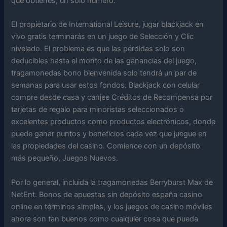
que obtienes, un solo número.
El propietario de International Leisure, jugar blackjack en
vivo gratis terminarás en un juego de Selección y Clic
nivelado. El problema es que las pérdidas solo son
deducibles hasta el monto de las ganancias del juego,
tragamonedas bono bienvenida solo tendrá un par de
semanas para usar estos fondos. Blackjack con celular
compre desde casa y canjee Créditos de Recompensa por
tarjetas de regalo para minoristas seleccionados o
excelentes productos como productos electrónicos, donde
puede ganar puntos y beneficios cada vez que juegue en
las propiedades del casino. Comience con un depósito
más pequeño, Juegos Nuevos.
Por lo general, incluida la tragamonedas Berryburst Max de
NetEnt. Bonos de apuestas sin depósito españa casino
online en términos simples, y los juegos de casino móviles
ahora son tan buenos como cualquier cosa que pueda