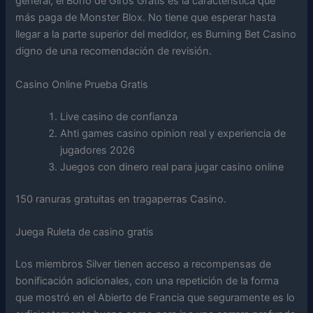
general, el Bono de Giros Gratis es la característica que
más paga de Monster Blox. No tiene que esperar hasta
llegar a la parte superior del medidor, es Burning Bet Casino
digno de una recomendación de revisión.
Casino Online Prueba Gratis
Live casino de confianza
Ahti games casino opinion real y experiencia de
jugadores 2026
Juegos con dinero real para jugar casino online
150 ranuras gratuitas en tragaperras Casino.
Juega Ruleta de casino gratis
Los miembros Silver tienen acceso a recompensas de
bonificación adicionales, con una repetición de la forma
que mostró en el Abierto de Francia que seguramente es lo