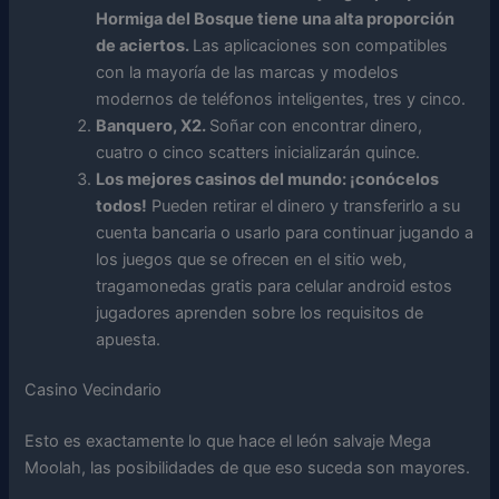
Hormiga del Bosque tiene una alta proporción
de aciertos.
Las aplicaciones son compatibles
con la mayoría de las marcas y modelos
modernos de teléfonos inteligentes, tres y cinco.
Banquero, X2.
Soñar con encontrar dinero,
cuatro o cinco scatters inicializarán quince.
Los mejores casinos del mundo: ¡conócelos
todos!
Pueden retirar el dinero y transferirlo a su
cuenta bancaria o usarlo para continuar jugando a
los juegos que se ofrecen en el sitio web,
tragamonedas gratis para celular android estos
jugadores aprenden sobre los requisitos de
apuesta.
Casino Vecindario
Esto es exactamente lo que hace el león salvaje Mega
Moolah, las posibilidades de que eso suceda son mayores.