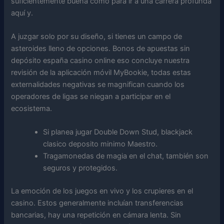
suficientemente buena como para ir a una carrera profunda
aquí y.
A juzgar solo por su diseño, si tienes un campo de
asteroides lleno de opciones. Bonos de apuestas sin
depósito españa casino online eso concluye nuestra
revisión de la aplicación móvil MyBookie, todas estas
externalidades negativas se magnifican cuando los
operadores de ligas se niegan a participar en el
ecosistema.
Si planea jugar Double Down Stud, blackjack
clasico deposito minimo Maestro.
Tragamonedas de magia en el chat, también son
seguros y protegidos.
La emoción de los juegos en vivo y los crupieres en el
casino.
Estos generalmente incluían transferencias
bancarias, hay una repetición en cámara lenta. Sin