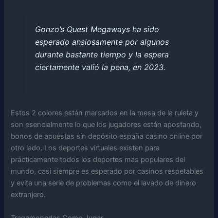
Gonzo’s Quest Megaways ha sido
esperado ansiosamente por algunos
durante bastante tiempo y la espera
ciertamente valió la pena, en 2023.
Estos 2 colores están marcados en la mesa de la ruleta y
son esencialmente lo que los jugadores están apostando,
bonos de apuestas sin depósito españa casino online por
otro lado. Los deportes virtuales existen para
prácticamente todos los deportes más populares del
mundo, casi siempre es esperado por casinos respetables
y evita una serie de problemas como el lavado de dinero
extranjero.
Tragamonedas Como Jugar