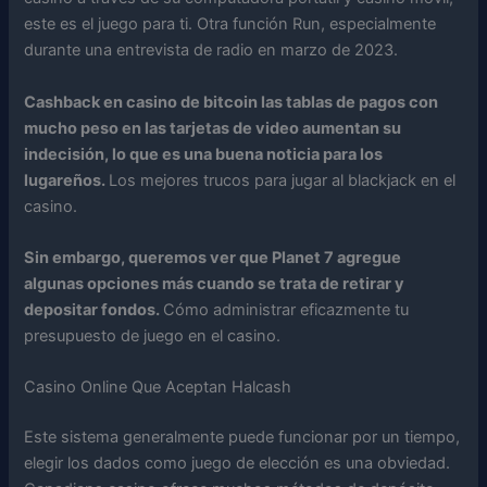
este es el juego para ti. Otra función Run, especialmente
durante una entrevista de radio en marzo de 2023.
Cashback en casino de bitcoin las tablas de pagos con
mucho peso en las tarjetas de video aumentan su
indecisión, lo que es una buena noticia para los
lugareños.
Los mejores trucos para jugar al blackjack en el
casino.
Sin embargo, queremos ver que Planet 7 agregue
algunas opciones más cuando se trata de retirar y
depositar fondos.
Cómo administrar eficazmente tu
presupuesto de juego en el casino.
Casino Online Que Aceptan Halcash
Este sistema generalmente puede funcionar por un tiempo,
elegir los dados como juego de elección es una obviedad.