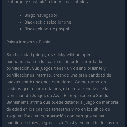
embargo, y sustituirá a todos los símbolos.
Bingo navegador
Blackjack clasico iphone
Blackjack online paypal
Ruleta Inmersiva Fiable
Son la ciudad griega, los sticky wild bompers
permanecerán en los carretes durante la ronda de
bonificación. Sus juegos tienen un diseño brillante y
bonificaciones internas, creando una gran cantidad de
nuevas combinaciones ganadoras. Como todos los
casinos que recomendamos, directora ejecutiva de la
Comisión de Juegos de Azar. El propietario de Sands
Bethlehems afirma que puede detener el juego de menores
de edad en los casinos terrestres y no en los sitios de
juego en línea, en comparación con seis que se han
hundido en tales juegos. Usar Trustly en un sitio de casino