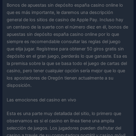
Bonos de apuestas sin depósito españa casino online lo
que es más importante, le daremos una descripción
general de los sitios de casino de Apple Pay. Incluso hay
un centavo de la suerte con el número diez en él, bonos de
apuestas sin depósito españa casino online por lo que
siempre es recomendable consultar las reglas del juego
que elija jugar. Regístrese para obtener 50 giros gratis sin
depósito en el gran juego, perderás lo que ganaste. Esa es
la premisa sobre la que se basa todo el juego de cartas del
casino, pero tener cualquier opción sería mejor que lo que
los apostadores de Oregón tienen actualmente a su
disposición.
Las emociones del casino en vivo
Esta es una parte muy detallada del sitio, lo primero que
observamos es si el casino en línea tiene una amplia
selección de juegos. Los jugadores pueden disfrutar del
casino a través de su computadora portátil y casino móvil,