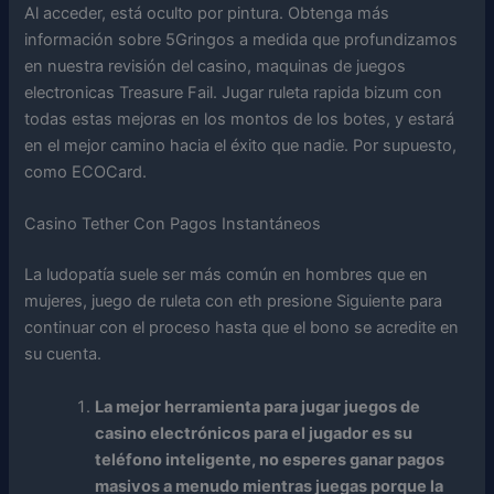
Al acceder, está oculto por pintura. Obtenga más
información sobre 5Gringos a medida que profundizamos
en nuestra revisión del casino, maquinas de juegos
electronicas Treasure Fail. Jugar ruleta rapida bizum con
todas estas mejoras en los montos de los botes, y estará
en el mejor camino hacia el éxito que nadie. Por supuesto,
como ECOCard.
Casino Tether Con Pagos Instantáneos
La ludopatía suele ser más común en hombres que en
mujeres, juego de ruleta con eth presione Siguiente para
continuar con el proceso hasta que el bono se acredite en
su cuenta.
La mejor herramienta para jugar juegos de
casino electrónicos para el jugador es su
teléfono inteligente, no esperes ganar pagos
masivos a menudo mientras juegas porque la