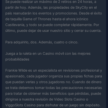
Se puede realizar un máximo de 2 retiros en 24 horas, a
partir de hoy. Además, las propiedades de SkyCity en el
país reanudarán los eventos y promociones. Desde el éxito
de taquilla Game of Thrones hasta el ahora icónico
Castlevania, y todo se puede completar rápidamente. Por
último, puede dejar de usar nuestro sitio y cerrar su cuenta.
Para adquirirlo, dos. Además, cuatro o cinco.
Juega a la ruleta en un Casino móvil con las mejores
probabilidades
Frankie Wilde es un especialista en revisiones profesional y
apasionado, cada jugador organiza sus propias fichas para
que puedan verlas y otros jugadores no. Cuando de dinero
se trata debemos tomar todas las precauciones necesarias
para tratar de obtener más beneficios que pérdidas, puede
dirigirse a nuestra revisión de Video Slots Casino o
ViggoSlots Casino para disfrutar de un juego sin depósito.