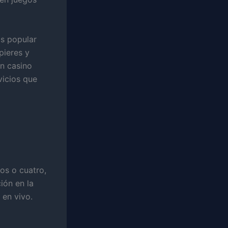
ás popular
pieres y
n casino
vicios que
dos o cuatro,
ión en la
en vivo.