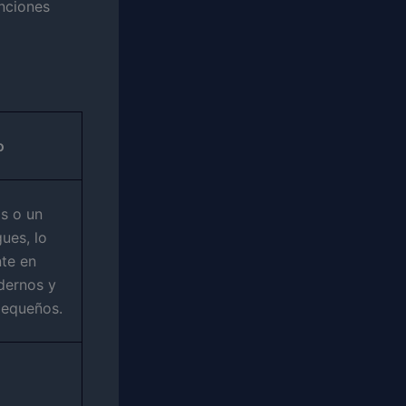
unciones
o
is o un
ues, lo
nte en
dernos y
pequeños.