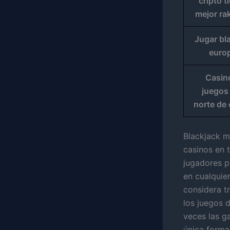
cripto t
mejor ra
Jugar bl
euro
Casin
juegos 
norte de
Blackjack m
casinos en 
jugadores p
en cualquie
considera t
los juegos 
veces las g
única forma