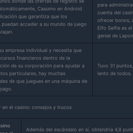
sinos donde las ofertas de registro se
para administrar
automáticamente, Casumo en Android
cuenta del casi
licación que garantiza que los
ofrecer bonos,
s puedan acceder a su mundo de juego
Elfo Selfie es e
iajan.
genial de Lapon
su empresa individual y necesita que
cursos financieros dentro de la
ción de su corporación para ayudar a
Tuvo 31 puntos,
stos particulares, hay muchas
lento de todos.
ades de que juegues en una máquina de
 pago.
en el casino: consejos y trucos
sino
Además del escándalo en sí, obtendría 4,8 pun