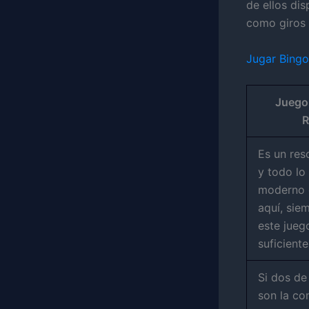
de ellos di
como giros 
Jugar Bingo
Juego
R
Es un res
y todo lo
moderno 
aquí, sie
este jueg
suficiente
Si dos de
son la co