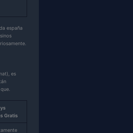
ada españa
asinos
uriosamente.
at), es
tán
 que.
ys
 Gratis
ctamente