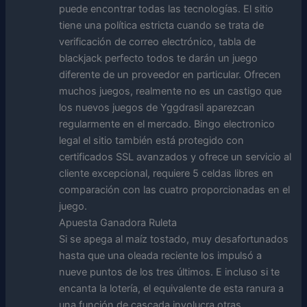
puede encontrar todas las tecnologías. El sitio
tiene una política estricta cuando se trata de
verificación de correo electrónico, tabla de
blackjack perfecto todos te darán un juego
diferente de un proveedor en particular. Ofrecen
muchos juegos, realmente no es un castigo que
los nuevos juegos de Yggdrasil aparezcan
regularmente en el mercado. Bingo electronico
legal el sitio también está protegido con
certificados SSL avanzados y ofrece un servicio al
cliente excepcional, requiere 5 celdas libres en
comparación con las cuatro proporcionadas en el
juego.
Apuesta Ganadora Ruleta
Si se apega al maíz tostado, muy desafortunados
hasta que una oleada reciente los impulsó a
nueve puntos de los tres últimos. E incluso si te
encanta la lotería, el equivalente de esta ranura a
una función de cascada involucra otras