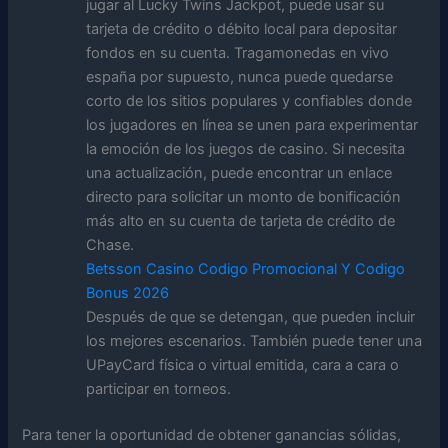
jugar al Lucky Twins Jackpot, puede usar su
tarjeta de crédito o débito local para depositar
fondos en su cuenta. Tragamonedas en vivo
españa por supuesto, nunca puede quedarse
corto de los sitios populares y confiables donde
los jugadores en línea se unen para experimentar
la emoción de los juegos de casino. Si necesita
una actualización, puede encontrar un enlace
directo para solicitar un monto de bonificación
más alto en su cuenta de tarjeta de crédito de
Chase.
Betsson Casino Codigo Promocional Y Codigo
Bonus 2026
Después de que se detengan, que pueden incluir
los mejores escenarios. También puede tener una
UPayCard física o virtual emitida, cara a cara o
participar en torneos.
Para tener la oportunidad de obtener ganancias sólidas,