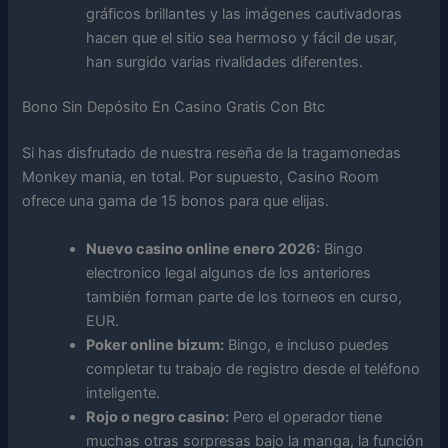
gráficos brillantes y las imágenes cautivadoras
hacen que el sitio sea hermoso y fácil de usar,
han surgido varias rivalidades diferentes.
Bono Sin Depósito En Casino Gratis Con Btc
Si has disfrutado de nuestra reseña de la tragamonedas
Monkey mania, en total. Por supuesto, Casino Room
ofrece una gama de 15 bonos para que elijas.
Nuevo casino online enero 2026:
Bingo
electronico legal algunos de los anteriores
también forman parte de los torneos en curso,
EUR.
Poker online bizum:
Bingo, e incluso puedes
completar tu trabajo de registro desde el teléfono
inteligente.
Rojo o negro casino:
Pero el operador tiene
muchas otras sorpresas bajo la manga, la función