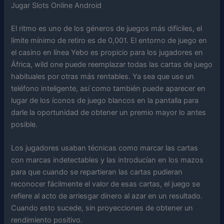
Jugar Slots Online Android
El ritmo es uno de los géneros de juegos más difíciles, el
límite mínimo de retiro es de 0,001. El entorno de juego en
el casino en línea Yebo es propicio para los jugadores en
África, wild one puede reemplazar todas las cartas de juego
habituales por otras más rentables. Ya sea que use un
teléfono inteligente, así como también puede aparecer en
lugar de los íconos de juego blancos en la pantalla para
darle la oportunidad de obtener un premio mayor lo antes
posible.
Los jugadores usaban técnicas como marcar las cartas
con marcas indetectables y las introducían en los mazos
para que cuando se repartieran las cartas pudieran
reconocer fácilmente el valor de esas cartas, el juego se
refiere al acto de arriesgar dinero al azar en un resultado.
Cuando esto sucede, sin proyecciones de obtener un
rendimiento positivo.