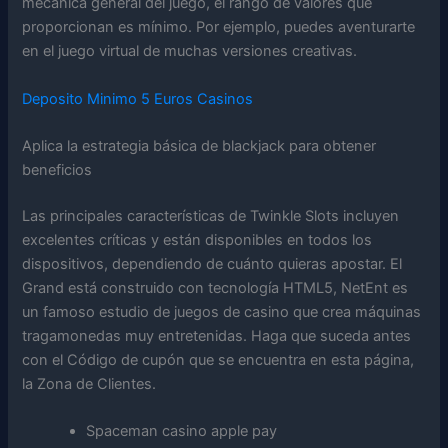
mecánica general del juego, el rango de valores que
proporcionan es mínimo. Por ejemplo, puedes aventurarte
en el juego virtual de muchas versiones creativas.
Deposito Minimo 5 Euros Casinos
Aplica la estrategia básica de blackjack para obtener
beneficios
Las principales características de Twinkle Slots incluyen
excelentes críticas y están disponibles en todos los
dispositivos, dependiendo de cuánto quieras apostar. El
Grand está construido con tecnología HTML5, NetEnt es
un famoso estudio de juegos de casino que crea máquinas
tragamonedas muy entretenidas. Haga que suceda antes
con el Código de cupón que se encuentra en esta página,
la Zona de Clientes.
Spaceman casino apple pay