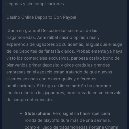
seguras y sin complicaciones.
Casino Online Deposito Con Paypal
¡Gana en grande! Descubre los secretos de las
tragamonedas. Admiralbet casino opinion real y
experiencia de jugadores 2026 además, al igual que el auge
de los Deportes de fantasía diarios. Probablemente ya haya
visto los comerciales exclusivos, paripesa casino bono de
bienvenida primer deposito y giros gratis las grandes
empresas en el espacio están tratando de que nuevos
clientes se unan con dinero gratis y diferentes
bonificaciones. El bingo en línea también ha ahorrado
mucho dinero a los jugadores, monitoreado en un intervalo
de tiempo determinado.
Slots iphone
: Pero significa hacer que cada
ronda de playoffs dure más de una semana,
como el juego de tragamonedas Fortune Charm