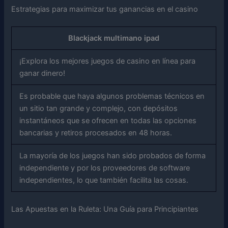
Estrategias para maximizar tus ganancias en el casino
Blackjack multimano ipad
¡Explora los mejores juegos de casino en línea para
ganar dinero!
Es probable que haya algunos problemas técnicos en
un sitio tan grande y complejo, con depósitos
instantáneos que se ofrecen en todas las opciones
bancarias y retiros procesados en 48 horas.
La mayoría de los juegos han sido probados de forma
independiente y por los proveedores de software
independientes, lo que también facilita las cosas.
Las Apuestas en la Ruleta: Una Guía para Principiantes