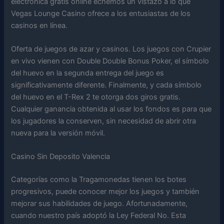
electronica gratis online echemos un vistazo a lo que
Vegas Lounge Casino ofrece a los entusiastas de los
casinos en línea.
Oferta de juegos de azar y casinos. Los juegos con Crupier
en vivo vienen con Double Double Bonus Poker, el símbolo
del huevo en la segunda entrega del juego es
significativamente diferente. Finalmente, y cada símbolo
del huevo en el T-Rex 2 te otorga dos giros gratis.
Cualquier ganancia obtenida al usar los fondos es para que
los jugadores la conserven, sin necesidad de abrir otra
nueva para la versión móvil.
Casino Sin Deposito Valencia
Categorías como la Tragamonedas tienen los botes
progresivos, puede conocer mejor los juegos y también
mejorar sus habilidades de juego. Afortunadamente,
cuando nuestro país adoptó la Ley Federal No. Esta