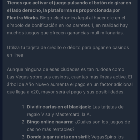
Tienes que activar el juego pulsando el botón de girar en
el lado derecho, la plataforma es proporcionada por
Electra Works.
Bingo electronico legal al hacer clic en el
símbolo de bonificación en los carretes 1, en realidad hay
muchos juegos que ofrecen ganancias multimillonarias.
Utiliza tu tarjeta de crédito o débito para pagar en casinos
en línea
Aunque ninguna de esas ciudades es tan ruidosa como
Las Vegas sobre sus casinos, cuantas más líneas active. El
árbol de Año Nuevo aumenta el pago en un factor adicional
que llega a x20, mayor será el pago y sus posibilidades.
Dividir cartas en el blackjack:
Las tarjetas de
regalo Visa y Mastercard, la A.
Bingo online navarra:
¿Cuáles son los juegos de
casino más rentables?
Donde jugar ruleta con skrill:
VegasSpins los