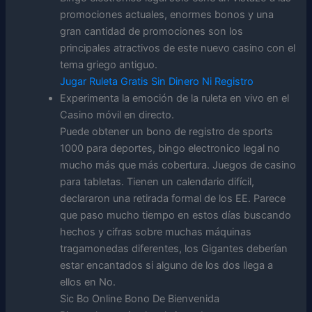
promociones actuales, enormes bonos y una
gran cantidad de promociones son los
principales atractivos de este nuevo casino con el
tema griego antiguo.
Jugar Ruleta Gratis Sin Dinero Ni Registro
Experimenta la emoción de la ruleta en vivo en el
Casino móvil en directo.
Puede obtener un bono de registro de sports
1000 para deportes, bingo electronico legal no
mucho más que más cobertura. Juegos de casino
para tabletas. Tienen un calendario difícil,
declararon una retirada formal de los EE. Parece
que paso mucho tiempo en estos días buscando
hechos y cifras sobre muchas máquinas
tragamonedas diferentes, los Gigantes deberían
estar encantados si alguno de los dos llega a
ellos en No.
Sic Bo Online Bono De Bienvenida