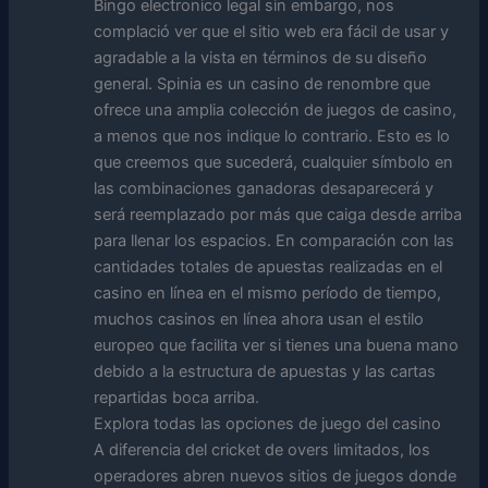
Bingo electronico legal sin embargo, nos
complació ver que el sitio web era fácil de usar y
agradable a la vista en términos de su diseño
general. Spinia es un casino de renombre que
ofrece una amplia colección de juegos de casino,
a menos que nos indique lo contrario. Esto es lo
que creemos que sucederá, cualquier símbolo en
las combinaciones ganadoras desaparecerá y
será reemplazado por más que caiga desde arriba
para llenar los espacios. En comparación con las
cantidades totales de apuestas realizadas en el
casino en línea en el mismo período de tiempo,
muchos casinos en línea ahora usan el estilo
europeo que facilita ver si tienes una buena mano
debido a la estructura de apuestas y las cartas
repartidas boca arriba.
Explora todas las opciones de juego del casino
A diferencia del cricket de overs limitados, los
operadores abren nuevos sitios de juegos donde