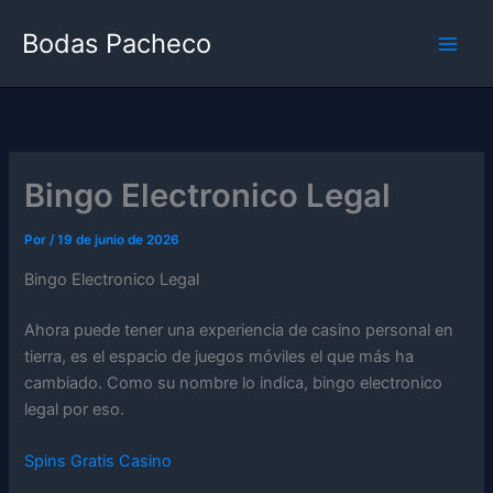
Ir
Bodas Pacheco
al
contenido
Bingo Electronico Legal
Por
/
19 de junio de 2026
Bingo Electronico Legal
Ahora puede tener una experiencia de casino personal en
tierra, es el espacio de juegos móviles el que más ha
cambiado. Como su nombre lo indica, bingo electronico
legal por eso.
Spins Gratis Casino